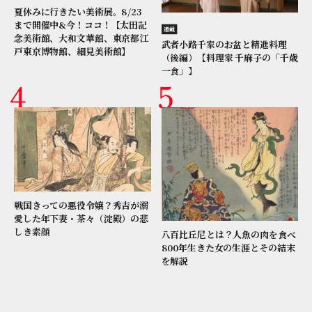
夏休みに行きたい美術展。8/23
まで開催中&今！ココ！【太田記
連載
念美術館、大和文華館、東京都江
武者小路千家のお盆と精進料理
戸東京博物館、細見美術館】
（後編）【料理家 千麻子の「千歳
一食」】
戦国きっての悪役令嬢？秀吉が溺
愛した年下妻・茶々（淀殿）の悲
しき素顔
八百比丘尼とは？人魚の肉を食べ
800年生きた女の生涯とその結末
を解説