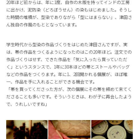
20年ほど前からは、年に1度、自作の木版を持ってインドの工房
に出かけ、泥防染（どろぼうせん）の染もはじめました。そうし
た時間の堆積が、型染でありながら「型にはまらない」、津田さ
ん独自の作風のもととなっています。
学生時代から型染の作品づくりをはじめた津田さんですが、実
は、帯の作品をつくるようになったのはこの20年ほど。注文での
作品づくりはせず、できた作品を「気に入ったら買っていただ
く」というスタンスで、1年に30本ほどの帯とストールやバッグ
などの作品をつくります。年に1、2回開かれる個展が、ほぼ唯
一、作品を手に入れることができる機会です。
「帯を買ってくださった方が、次の個展にその帯を締めて来てく
ださることも多いです。そういうときは、わが子に再会したよう
で、うれしいですね」