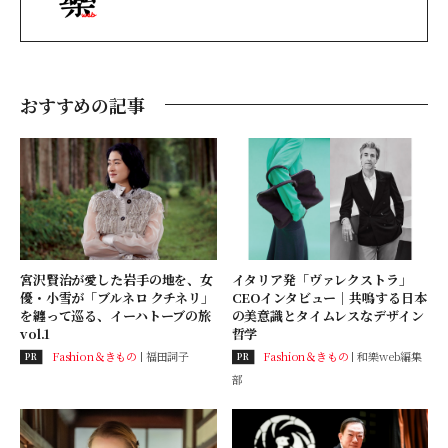
おすすめの記事
宮沢賢治が愛した岩手の地を、女
イタリア発「ヴァレクストラ」
優・小雪が「ブルネロ クチネリ」
CEOインタビュー｜共鳴する日本
を纏って巡る、イーハトーブの旅
の美意識とタイムレスなデザイン
vol.1
哲学
Fashion＆きもの
福田詞子
Fashion＆きもの
和樂web編集
PR
PR
部