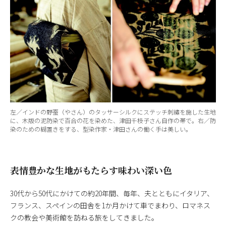
左／インドの野蚕（やさん）のタッサーシルクにステッチ刺繡を施した生地
に、木版の泥防染で百合の花を染めた、津田千枝子さん自作の帯で。右／防
染のための糊置きをする、型染作家・津田さんの働く手は美しい。
表情豊かな生地がもたらす味わい深い色
30代から50代にかけての約20年間、毎年、夫とともにイタリア、
フランス、スペインの田舎を1か月かけて車でまわり、ロマネス
クの教会や美術館を訪ねる旅をしてきました。