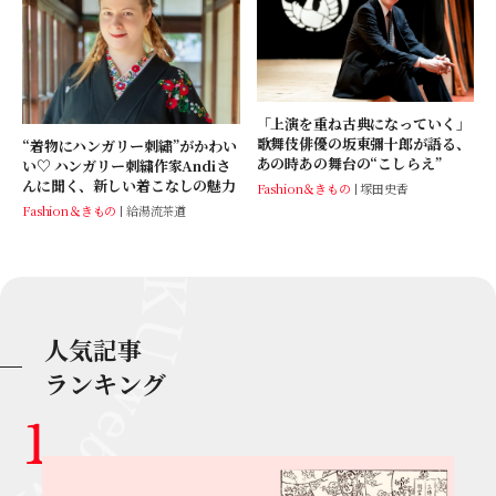
「上演を重ね古典になっていく」
歌舞伎俳優の坂東彌十郎が語る、
“着物にハンガリー刺繡”がかわい
あの時あの舞台の“こしらえ”
い♡ ハンガリー刺繍作家Andiさ
んに聞く、新しい着こなしの魅力
Fashion＆きもの
塚田史香
Fashion＆きもの
給湯流茶道
人気記事
ランキング