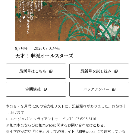
8,9月号
2026.07.01発売
天才！ 琳派オールスターズ
最新号はこちら
最新号を試し読み
定期購読
バックナンバー
本誌８・９月号P.208の協力社リストに、記載漏れがありました。お詫び申
し上げます。
ロエベ ジャパン クライアントサービスTEL03-6215-6116
※和樂本誌ならびに和樂webに関するお問い合わせは
こちら
。
※小学館が雑誌『和樂』およびWEBサイト『和樂web』にて運営している