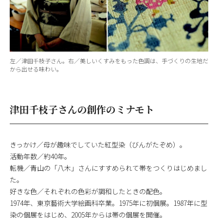
左／津田千枝子さん。右／美しいくすみをもった色調は、手づくりの生地だ
から出せる味わい。
津田千枝子さんの創作のミナモト
きっかけ／母が趣味でしていた紅型染（びんがたぞめ）。
活動年数／約40年。
転機／青山の「八木」さんにすすめられて帯をつくりはじめまし
た。
好きな色／それぞれの色彩が調和したときの配色。
1974年、東京藝術大学絵画科卒業。1975年に初個展。1987年に型
染の個展をはじめ、2005年からは帯の個展を開催。