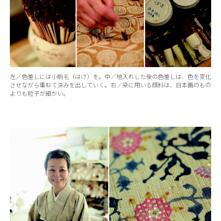
左／色差しには小刷毛（はけ）を。中／地入れした後の色差しは、色を変化
させながら重ねて深みを出していく。右／染に用いる顔料は、日本画のもの
よりも粒子が細かい。