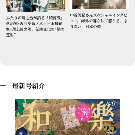
中谷美紀さんスペシャルインタビ
ふたりの菊之丞が語る「綺麗事」
ュー。海外で暮らして感じる、よ
落語家･古今亭菊之丞×日本舞踊
り深い「日本の美」
家･尾上菊之丞、伝統文化の“隣の
芝生”
最新号紹介