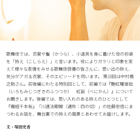
歌舞伎では、衣裳や鬘（かつら）、小道具を身に着けた役の扮装
を「拵え（こしらえ）」と言います。役によりガラリと印象を変
えて様々な表情をみせる歌舞伎俳優の皆さんに、思い出の拵え、
気分がアガる衣裳、そのエピソードを伺います。 第10回は中村橋
之助さん。前後編にわたる特別回として、前編では『艶紅曙接拙
（いろもみじつぎきのふつつか） 紅翫（べにかん）』について
お聞きします。後編では、思い入れのある拵えのひとつとして
『義経千本桜』「川連法眼館（通称：四の切）」の佐藤忠信にま
つわるお話を、舞台裏での拵えの風景とあわせてお届けします。
文・
塚田史香