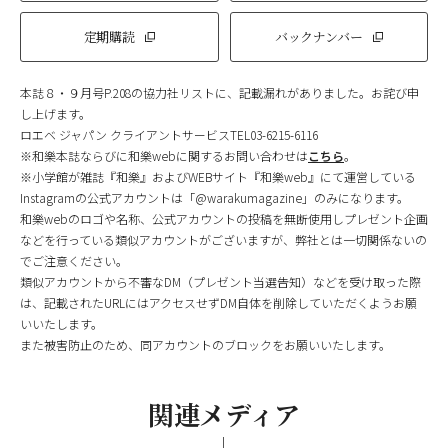
定期購読
バックナンバー
本誌８・９月号P.208の協力社リストに、記載漏れがありました。お詫び申
し上げます。
ロエベ ジャパン クライアントサービスTEL03-6215-6116
※和樂本誌ならびに和樂webに関するお問い合わせは
こちら
。
※小学館が雑誌『和樂』およびWEBサイト『和樂web』にて運営している
Instagramの公式アカウントは「@warakumagazine」のみになります。
和樂webのロゴや名称、公式アカウントの投稿を無断使用しプレゼント企画
などを行っている類似アカウントがございますが、弊社とは一切関係ないの
でご注意ください。
類似アカウントから不審なDM（プレゼント当選告知）などを受け取った際
は、記載されたURLにはアクセスせずDM自体を削除していただくようお願
いいたします。
また被害防止のため、同アカウントのブロックをお願いいたします。
関連メディア