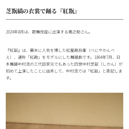
芝翫縞の衣裳で踊る『紅翫』
2024年8月は、歌舞伎座に出演する橋之助さん。
『紅翫』は、幕末に人気を博した紅屋勘兵衛（べにやかんべ
え）、通称「紅勘」をモデルにした舞踊劇です。1864年7月、日
本舞踊中村流の三代目家元でもあった四世中村芝翫（しかん）が
初めて上演したことに由来して、中村流では「紅翫」と表記しま
す。