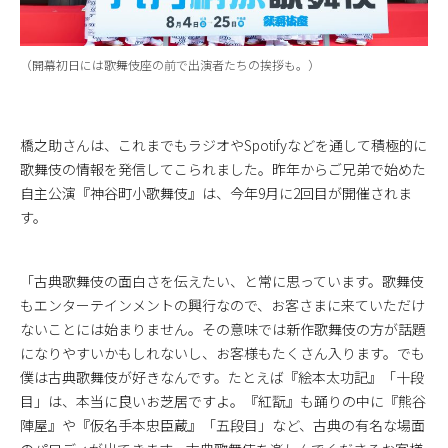
（開幕初日には歌舞伎座の前で出演者たちの挨拶も。）
橋之助さんは、これまでもラジオやSpotifyなどを通して積極的に
歌舞伎の情報を発信してこられました。昨年からご兄弟で始めた
自主公演『神谷町小歌舞伎』は、今年9月に2回目が開催されま
す。
「古典歌舞伎の面白さを伝えたい、と常に思っています。歌舞伎
もエンターテインメントの興行なので、お客さまに来ていただけ
ないことには始まりません。その意味では新作歌舞伎の方が話題
になりやすいかもしれないし、お客様もたくさん入ります。でも
僕は古典歌舞伎が好きなんです。たとえば『絵本太功記』「十段
目」は、本当に良いお芝居ですよ。『紅翫』も踊りの中に『熊谷
陣屋』や『仮名手本忠臣蔵』「五段目」など、古典の有名な場面