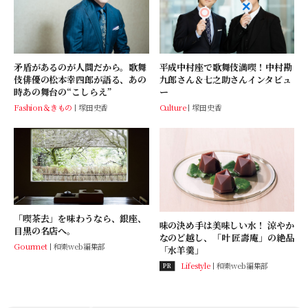
矛盾があるのが人間だから。歌舞
平成中村座で歌舞伎満喫！中村勘
伎俳優の松本幸四郎が語る、あの
九郎さん＆七之助さんインタビュ
時あの舞台の“こしらえ”
ー
Fashion＆きもの
塚田史香
Culture
塚田史香
「喫茶去」を味わうなら、銀座、
味の決め手は美味しい水！ 涼やか
目黒の名店へ。
なのど越し、「叶 匠壽庵」の絶品
Gourmet
和樂web編集部
「水羊羹」
Lifestyle
和樂web編集部
PR