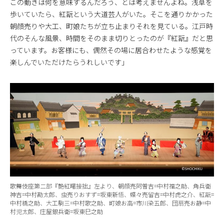
この動きは何を意味するんだろう、とは考えませんよね。浅草を
歩いていたら、紅翫という大道芸人がいた。そこを通りかかった
朝顔売りや大工、町娘たちが立ち止まりそれを見ている。江戸時
代のそんな風景、時間をそのまま切りとったのが『紅翫』だと思
っています。お客様にも、偶然その場に居合わせたような感覚を
楽しんでいただけたらうれしいです」
歌舞伎座第二部『艶紅曙接拙』左より、朝顔売阿曽吉=中村福之助、角兵衛
神吉=中村勘太郎、虫売りおすず=坂東新悟、蝶々売留吉=中村虎之介、紅翫=
中村橋之助、大工駒三=中村歌之助、町娘お高=市川染五郎、団扇売お静=中
村児太郎、庄屋銀兵衛=坂東巳之助