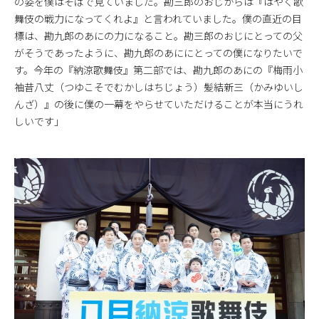
の姿を僕はそばで見ていました。勘三郎のおじからは『はやく歌
舞伎の戦力になってくれよ』と言われていました。僕の直近の目
標は、勘九郎のあにの力になること。勘三郎のおじにとっての父
がそうであったように、勘九郎のあににとっての僕になりたいで
す。今年の『納涼歌舞伎』第二部では、勘九郎のあにの『梅雨小
袖昔八丈（つゆこそでむかしはちじょう）髪結新三（かみゆいし
んざ）』の後に僕の一幕をやらせていただけることが本当にうれ
しいです」