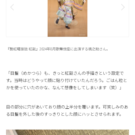
『艶紅曙接拙 紅翫』2024年8月歌舞伎座に出演する橋之助さん。
「目鬘（めかつら）も、きっと紅翫さんの手描きという設定で
す。当時はどうやって顔に貼り付けていたんだろう。ごはん粒と
かを使っていたのかな、なんて想像をしてしまいます（笑）」
目の部分に穴があいており顔の上半分を覆います。可笑しみのあ
る目鬘を外した後のすっきりとした顔にハッとさせられます。