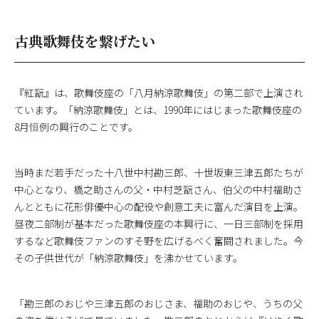
古典歌舞伎を繋げたい
『紅翫』は、歌舞伎座の「八月納涼歌舞伎」の第二部で上演され
ています。「納涼歌舞伎」とは、1990年にはじまった歌舞伎座の
8月恒例の興行のことです。
当時まだ若手だった十八世中村勘三郎、十世坂東三津五郎たちが
中心となり、橋之助さんの父・中村芝翫さん、伯父の中村福助さ
んとともに花形俳優中心の配役や創意工夫に富んだ演目を上演。
昼夜二部制が基本だった歌舞伎座の本興行に、一日三部制を採用
するなど歌舞伎ファンのすそ野を広げるべく奮闘されました。今
その子供世代が「納涼歌舞伎」を沸かせています。
「勘三郎のおじや三津五郎のおじさま、福助のおじや、うちの父