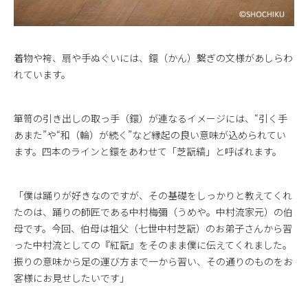
着物や袴、扇や手ぬぐいには、鐶（かん）繋ぎの文様があしらわ
れています。
箪笥の引き出しの取っ手（鐶）が連なるイメージには、“引く手
あまた”や“和（輪）が続く”など縁起の良い意味が込められてい
ます。四本のラインと鐶をあわせて「芝翫縞」と呼ばれます。
「僕は踊りが好きなのですが、その基礎をしっかりと教えてくれ
たのは、踊りの師匠である中村梅彌（うめや。中村流家元）の伯
母です。今回、伯母は祖父（七世中村芝翫）のお弟子さんから習
った中村流としての『紅翫』をそのまま僕に伝えてくれました。
振りの意味から足の運び方まで一から習い、その通りのものをお
客様にお見せしたいです」