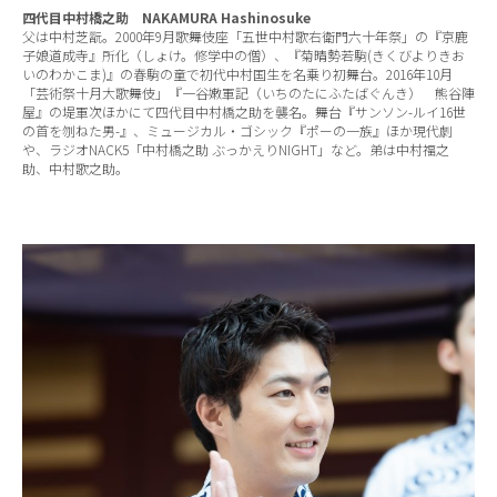
四代目中村橋之助 NAKAMURA Hashinosuke
父は中村芝翫。2000年9月歌舞伎座「五世中村歌右衛門六十年祭」の『京鹿
子娘道成寺』所化（しょけ。修学中の僧）、『菊晴勢若駒(きくびよりきお
いのわかこま)』の春駒の童で初代中村国生を名乗り初舞台。2016年10月
「芸術祭十月大歌舞伎」『一谷嫩軍記（いちのたにふたばぐんき） 熊谷陣
屋』の堤軍次ほかにて四代目中村橋之助を襲名。舞台『サンソン-ルイ16世
の首を刎ねた男-』、ミュージカル・ゴシック『ポーの一族』ほか現代劇
や、ラジオNACK5「中村橋之助 ぶっかえりNIGHT」など。弟は中村福之
助、中村歌之助。