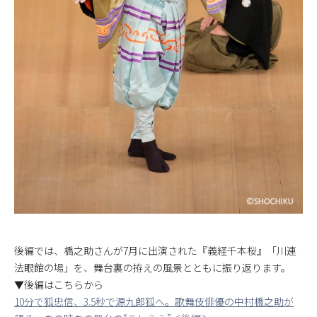
後編では、橋之助さんが7月に出演された『義経千本桜』「川連
法眼館の場」を、舞台裏の拵えの風景とともに振り返ります。
▼後編はこちらから
10分で狐忠信、3.5秒で源九郎狐へ。歌舞伎俳優の中村橋之助が