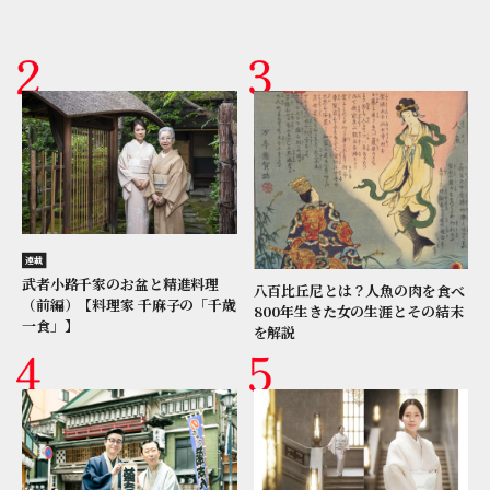
連載
武者小路千家のお盆と精進料理
八百比丘尼とは？人魚の肉を食べ
（前編）【料理家 千麻子の「千歳
800年生きた女の生涯とその結末
一食」】
を解説