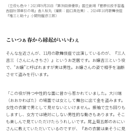
（立役も色々！2023年9月28日「第39回俳優祭」国立劇場『菅原伝授手習鑑
吉田社頭車引の場』舎人桜丸（撮影：田口真佐美）、2024年10月歌舞伎座
『権三と助十』小間物屋彦三郎）
こいつぁ春から縁起がいいわぇ
そんな左近さんが、11月の歌舞伎座で出演しているのが、『三人
吉三（さんにんきちさ）』というお芝居です。お嬢吉三という役
で、“お嬢”と呼ばれますが実は男性。お嬢さんの姿で相手を油断
させて盗みを行います。
「この役が持つ中性的な面に昔から惹かれていました。大川端
（おおかわばた）の場面では女として舞台に出て金を盗みます。
女性の衣裳で男として見せないといけません。振袖で立ち回りも
しますし、女方では絶対にしない男性的な動きもあります。そこ
も楽しんで見ていただけたらうれしいです。尾上菊五郎のおにい
さんに教えていただいているのですが、『あの衣裳は楽そうに見