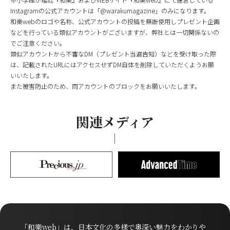
Instagramの公式アカウントは「@warakumagazine」のみになります。
和樂webのロゴや名称、公式アカウントの投稿を無断使用しプレゼント企画
などを行っている類似アカウントがございますが、弊社とは一切関係ないの
でご注意ください。
類似アカウントから不審なDM（プレゼント当選告知）などを受け取った際
は、記載されたURLにはアクセスせずDM自体を削除していただくようお願
いいたします。
また被害防止のため、同アカウントのブロックをお願いいたします。
関連メディア
「和樂web」は、日本文化の多様で奥深い魅力をわかりや