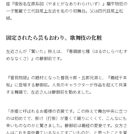
座『倭仮名在原系図（やまとがなありわらけいず）』蘭平物狂の
一子繁蔵で三代目尾上左近を名のり初舞台。父は四代目尾上松
緑。
固定されたら芸もおわり。歌舞伎の化粧
左近さんが「驚いた」拵えは、『春調娘七種（はるのしらべむす
めななくさ）』の静御前です。
『曾我物語』の題材となった曽我十郎・五郎兄弟と、『義経千本
桜』に登場する静御前。人気のキャラクターが作品を超えて共演
する舞踊で、左近さんは静御前を勤めました。
「赤姫と呼ばれるお姫様の衣裳です。この拵えで舞台中央に立つ
のは初めてで、掛け（打掛）が重くて踊りにくくて、こんなにも
辛いものなのかと驚きました。静御前は義経の愛妾です。女方さ
んはこれを年中着ているなんてすごいものだ、と思ったことを覚