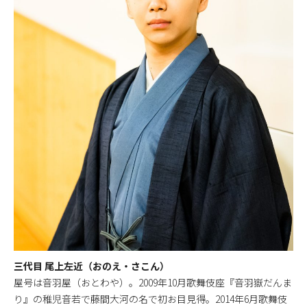
三代目 尾上左近（おのえ・さこん）
屋号は音羽屋（おとわや）。2009年10月歌舞伎座『音羽嶽だんま
り』の稚児音若で藤間大河の名で初お目見得。2014年6月歌舞伎