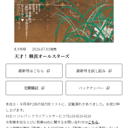
8,9月号
2026.07.01発売
天才！ 琳派オールスターズ
最新号はこちら
最新号を試し読み
定期購読
バックナンバー
本誌８・９月号P.208の協力社リストに、記載漏れがありました。お詫び申
し上げます。
ロエベ ジャパン クライアントサービスTEL03-6215-6116
※和樂本誌ならびに和樂webに関するお問い合わせは
こちら
。
※小学館が雑誌『和樂』およびWEBサイト『和樂web』にて運営している