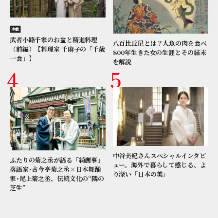
連載
武者小路千家のお盆と精進料理
八百比丘尼とは？人魚の肉を食べ
（前編）【料理家 千麻子の「千歳
800年生きた女の生涯とその結末
一食」】
を解説
中谷美紀さんスペシャルインタビ
ふたりの菊之丞が語る「綺麗事」
ュー。海外で暮らして感じる、よ
落語家･古今亭菊之丞×日本舞踊
り深い「日本の美」
家･尾上菊之丞、伝統文化の“隣の
芝生”