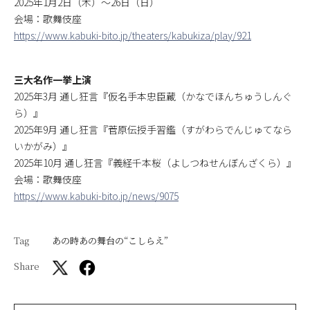
2025年1月2日（木）～26日（日）
会場：歌舞伎座
https://www.kabuki-bito.jp/theaters/kabukiza/play/921
三大名作一挙上演
2025年3月 通し狂言『仮名手本忠臣蔵（かなでほんちゅうしんぐ
ら）』
2025年9月 通し狂言『菅原伝授手習鑑（すがわらでんじゅてなら
いかがみ）』
2025年10月 通し狂言『義経千本桜（よしつねせんぼんざくら）』
会場：歌舞伎座
https://www.kabuki-bito.jp/news/9075
Tag
あの時あの舞台の“こしらえ”
Share