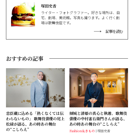
塚田史香
ライター・フォトグラファー。好きな場所は、自
宅、劇場、美術館。写真も撮ります。よく行く劇
場は歌舞伎座です。
記事を読む
おすすめの記事
忠臣蔵に込める「熱くなくては伝
傾城と清姫の真心と執着。歌舞伎
わらないもの」 歌舞伎俳優の尾上
俳優の中村雀右衛門さんが語る、
松緑が語る、あの時あの舞台
あの時あの舞台の“こしらえ”
の“こしらえ”
Fashion＆きもの
塚田史香