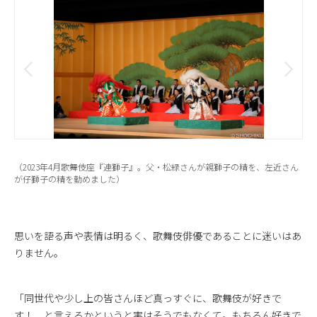
（2023年4月歌舞伎座『連獅子』。父・松緑さんが親獅子の精を、左近さん
が仔獅子の精を勤めました）
思いを語る声や表情は明るく、歌舞伎俳優であることに迷いはあ
りません。
「同世代や少し上の皆さんほど真っすぐに、歌舞伎が好きで
す！ と言えるかというと実はそうでもなくて。もちろん好きで