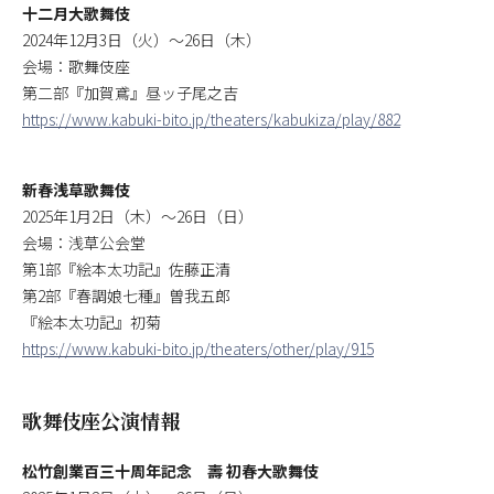
十二月大歌舞伎
2024年12月3日（火）～26日（木）
会場：歌舞伎座
第二部『加賀鳶』昼ッ子尾之吉
https://www.kabuki-bito.jp/theaters/kabukiza/play/882
新春浅草歌舞伎
2025年1月2日（木）～26日（日）
会場：浅草公会堂
第1部『絵本太功記』佐藤正清
第2部『春調娘七種』曽我五郎
『絵本太功記』初菊
https://www.kabuki-bito.jp/theaters/other/play/915
歌舞伎座公演情報
松竹創業百三十周年記念 壽 初春大歌舞伎