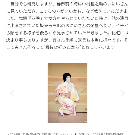
「自分でも研究しますが、静御前の時は中村種之助のおにいさん
に見ていただき、こっちの方がいいかも、など教えていただきま
した。舞踊『四季』で女方をやらせていただいた時は、他の演目
に出演されていた坂東玉三郎のおにいさんの楽屋へ伺い、イチか
ら顔をする様子を後ろから見学させていただきました。化粧には
決まり事もありますが、皆さん手順も道具も本当に様々です。そ
して皆さんそろって“最後は好みだから”とおっしゃいます」
（2024年4月歌舞伎座『四季〈冬 木枯〉』木の葉 女、2024年9月歌舞伎座