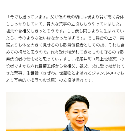
「今でも迷っています。父が僕の歳の頃には僕より背が高く身体
もしっかりしていて、骨太な荒事の立役ももうやっていました。
祖父や曾祖父もきっとそうです。もし僕も同じように生まれてい
たら、今のような迷いはなかったはずです。でも舞台の上で、実
際よりも体を大きく見せるのも歌舞伎役者としての技、それも含
めての柄だと思うので。代々受け継がれてきたものを守るのは歌
舞伎役者の使命だと思っていますし、紀尾井町（尾上松緑家）の
役者ですから六代目菊五郎から曾祖父、祖父、父に受け継がれて
きた荒事、生世話（きぜわ。世話物とよばれるジャンルの中でも
より写実的な描写のお芝居）の立役は憧れです」