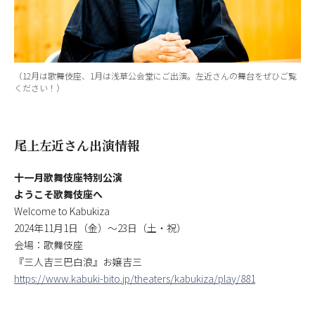
（12月は歌舞伎座、1月は浅草公会堂にご出演。左近さんの舞台をぜひご覧
ください！）
尾上左近さん出演情報
十一月歌舞伎座特別公演
ようこそ歌舞伎座へ
Welcome to Kabukiza
2024年11月1日（金）～23日（土・祝）
会場：歌舞伎座
『三人吉三巴白浪』お嬢吉三
https://www.kabuki-bito.jp/theaters/kabukiza/play/881