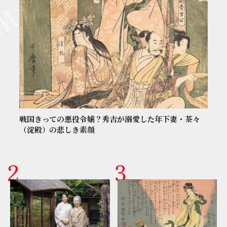
戦国きっての悪役令嬢？秀吉が溺愛した年下妻・茶々
（淀殿）の悲しき素顔