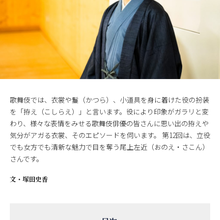
歌舞伎では、衣裳や鬘（かつら）、小道具を身に着けた役の扮装
を「拵え（こしらえ）」と言います。役により印象がガラリと変
わり、様々な表情をみせる歌舞伎俳優の皆さんに思い出の拵えや
気分がアガる衣裳、そのエピソードを伺います。 第12回は、立役
でも女方でも清新な魅力で目を奪う尾上左近（おのえ・さこん）
さんです。
文・
塚田史香