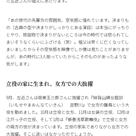
た左近さんの祖父にあたります。
「あの世代の先輩方の雰囲気、空気感に憧れています。決まりも
の（古典の型や決まりがしっかりとある演目）は本当にがっちり
とやり、世話物で決まりがないところは今の時代では怒られてし
まいそうなくらいにふざける（笑）。祖父は早くに亡くなってし
まいましたからその空気感を映像でしか僕は見たことがありませ
んが、あの時代に3人揃っていたからこそのものがあったような
気がします」
立役の家に生まれ、女方での大抜擢
9月、左近さんは坂東玉三郎さんに抜擢され『妹背山婦女庭訓
（いもせやまおんなていきん） 吉野川』で女方の雛鳥という大
役を勤めました。10月は立役と女方、11月は女装の立役、12月は
江戸っ子の立役、そして1月は『新春浅草歌舞伎』で立役と女方
の両方の役が決まっています。立役の家系でありながら女方での
大抜擢。そこに迷いはなかったのでしょうか。