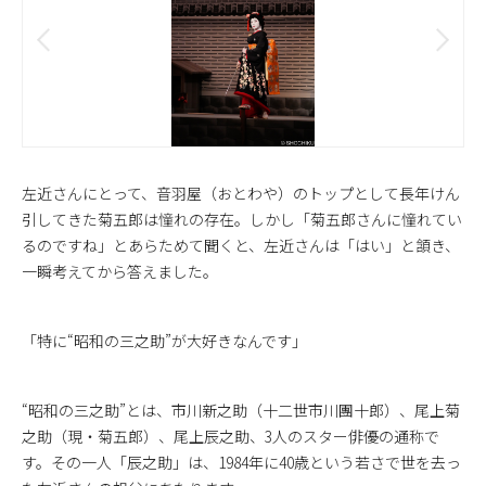
左近さんにとって、音羽屋（おとわや）のトップとして長年けん
引してきた菊五郎は憧れの存在。しかし「菊五郎さんに憧れてい
るのですね」とあらためて聞くと、左近さんは「はい」と頷き、
一瞬考えてから答えました。
「特に“昭和の三之助”が大好きなんです」
“昭和の三之助”とは、市川新之助（十二世市川團十郎）、尾上菊
之助（現・菊五郎）、尾上辰之助、3人のスター俳優の通称で
す。その一人「辰之助」は、1984年に40歳という若さで世を去っ