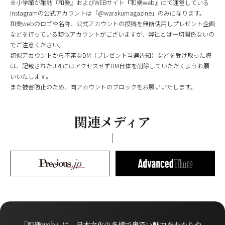
※小学館が雑誌『和樂』およびWEBサイト『和樂web』にて運営している
Instagramの公式アカウントは「@warakumagazine」のみになります。
和樂webのロゴや名称、公式アカウントの投稿を無断使用しプレゼント企画
などを行っている類似アカウントがございますが、弊社とは一切関係ないの
でご注意ください。
類似アカウントから不審なDM（プレゼント当選告知）などを受け取った際
は、記載されたURLにはアクセスせずDM自体を削除していただくようお願
いいたします。
また被害防止のため、同アカウントのブロックをお願いいたします。
関連メディア
「和樂web」は、日本文化の多様で奥深い魅力をわかりや