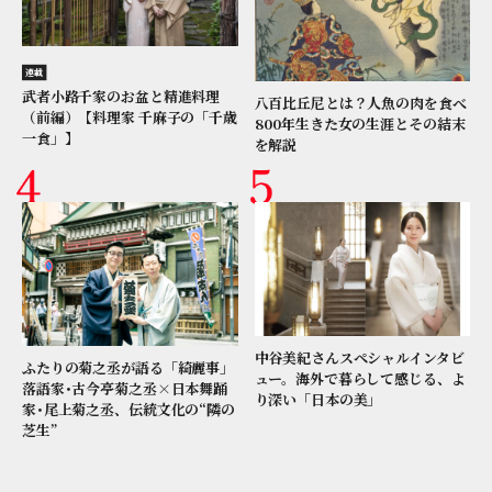
連載
武者小路千家のお盆と精進料理
八百比丘尼とは？人魚の肉を食べ
（前編）【料理家 千麻子の「千歳
800年生きた女の生涯とその結末
一食」】
を解説
中谷美紀さんスペシャルインタビ
ふたりの菊之丞が語る「綺麗事」
ュー。海外で暮らして感じる、よ
落語家･古今亭菊之丞×日本舞踊
り深い「日本の美」
家･尾上菊之丞、伝統文化の“隣の
芝生”