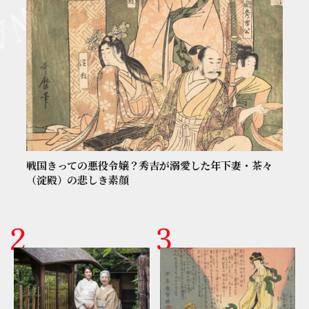
戦国きっての悪役令嬢？秀吉が溺愛した年下妻・茶々
（淀殿）の悲しき素顔