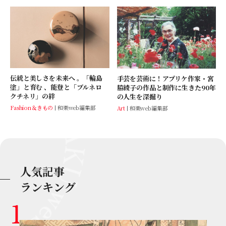
伝統と美しさを未来へ 。「輪島
手芸を芸術に！アプリケ作家・宮
塗」と育む 、能登と「ブルネロ
脇綾子の作品と制作に生きた90年
クチネリ」の絆
の人生を深掘り
Fashion＆きもの
和樂web編集部
Art
和樂web編集部
人気記事
ランキング