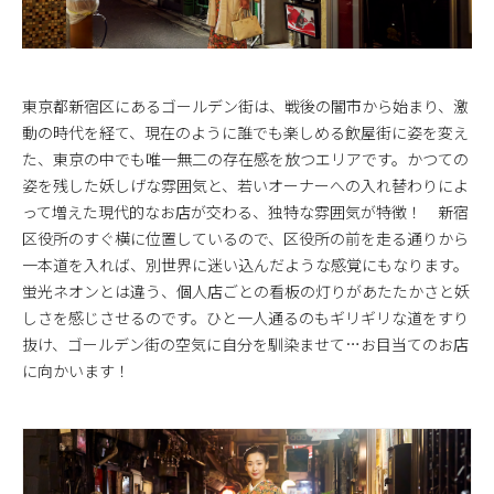
東京都新宿区にあるゴールデン街は、戦後の闇市から始まり、激
動の時代を経て、現在のように誰でも楽しめる飲屋街に姿を変え
た、東京の中でも唯一無二の存在感を放つエリアです。かつての
姿を残した妖しげな雰囲気と、若いオーナーへの入れ替わりによ
って増えた現代的なお店が交わる、独特な雰囲気が特徴！ 新宿
区役所のすぐ横に位置しているので、区役所の前を走る通りから
一本道を入れば、別世界に迷い込んだような感覚にもなります。
蛍光ネオンとは違う、個人店ごとの看板の灯りがあたたかさと妖
しさを感じさせるのです。ひと一人通るのもギリギリな道をすり
抜け、ゴールデン街の空気に自分を馴染ませて…お目当てのお店
に向かいます！