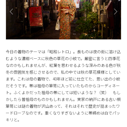
今日の着物のテーマは「昭和レトロ」。長ものは夜の街に溶け込
むような濃紺ベースに秋色の草花の小紋で。厳密に言うと四季花
なのかもしれませんが、紅葉を思わせるような深みのある色が秋
冬の雰囲気を感じさせるので、私の中では秋の草花模様としてい
ます。これは母の着物で、40年ほど前に仕立てた、思い出の小紋
だそうです。帯は祖母の箪笥に入っていたものからコーディネー
ト。ふくよかだった祖母の帯にしては短いような？（笑） もし
かしたら曽祖母のものかもしれません。実家の納戸にある古い桐
箪笥には謎の着物が沢山あって、それはそれで歴史が詰まったワ
ードローブなのです。重くなりすぎないように帯締めは白でパッ
キリと。