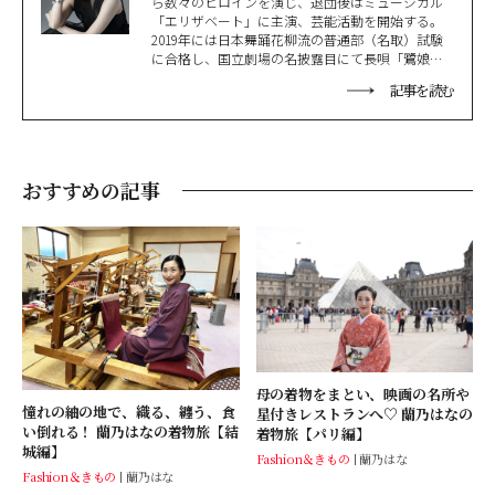
ら数々のヒロインを演じ、退団後はミュージカル
「エリザベート」に主演、芸能活動を開始する。
2019年には日本舞踊花柳流の普通部（名取）試験
に合格し、国立劇場の名披露目にて長唄「鷺娘」
を披露。近年では映像作品や広告にも出演し、活
記事を読む
動の場は多岐にわたる。
おすすめの記事
母の着物をまとい、映画の名所や
憧れの紬の地で、織る、纏う、食
星付きレストランへ♡ 蘭乃はなの
い倒れる！ 蘭乃はなの着物旅【結
着物旅【パリ編】
城編】
Fashion＆きもの
蘭乃はな
Fashion＆きもの
蘭乃はな