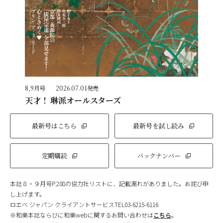
8,9月号
2026.07.01発売
天才！ 琳派オールスターズ
最新号はこちら
最新号を試し読み
定期購読
バックナンバー
本誌８・９月号P.208の協力社リストに、記載漏れがありました。お詫び申
し上げます。
ロエベ ジャパン クライアントサービスTEL03-6215-6116
※和樂本誌ならびに和樂webに関するお問い合わせは
こちら
。