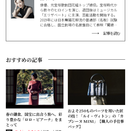
俳優、元宝塚歌劇団花組トップ娘役。宝塚時代か
ら数々のヒロインを演じ、退団後はミュージカル
「エリザベート」に主演、芸能活動を開始する。
2019年には日本舞踊花柳流の普通部（名取）試験
に合格し、国立劇場の名披露目にて長唄「鷺娘」
を披露。近年では映像作品や広告にも出演し、活
記事を読む
動の場は多岐にわたる。
おすすめの記事
およそ250ものパーツを用いた匠
春の鎌倉、国宝に出合う旅へ。彩
の技！「ルイ・ヴィトン」の「カ
り豊かな「ロロ・ピアーナ」をま
プシーヌ MINI」【職人の手仕事
とって
バッグ】