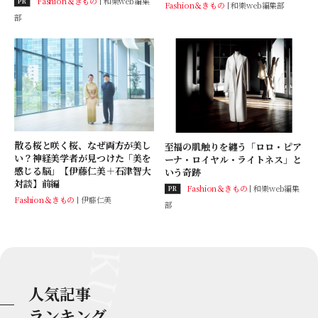
Fashion＆きもの
和樂web編集
PR
Fashion＆きもの
和樂web編集部
部
散る桜と咲く桜、なぜ両方が美し
至福の肌触りを纏う「ロロ・ピア
い？神経美学者が見つけた「美を
ーナ・ロイヤル・ライトネス」と
感じる脳」【伊藤仁美＋石津智大
いう奇跡
対談】前編
Fashion＆きもの
和樂web編集
PR
Fashion＆きもの
伊藤仁美
部
人気記事
ランキング