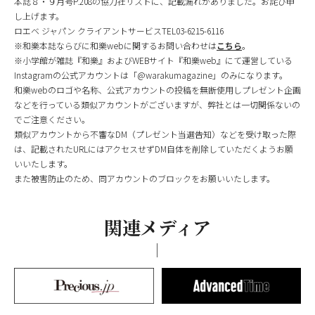
本誌８・９月号P.208の協力社リストに、記載漏れがありました。お詫び申
し上げます。
ロエベ ジャパン クライアントサービスTEL03-6215-6116
※和樂本誌ならびに和樂webに関するお問い合わせは
こちら
。
※小学館が雑誌『和樂』およびWEBサイト『和樂web』にて運営している
Instagramの公式アカウントは「@warakumagazine」のみになります。
和樂webのロゴや名称、公式アカウントの投稿を無断使用しプレゼント企画
などを行っている類似アカウントがございますが、弊社とは一切関係ないの
でご注意ください。
類似アカウントから不審なDM（プレゼント当選告知）などを受け取った際
は、記載されたURLにはアクセスせずDM自体を削除していただくようお願
いいたします。
また被害防止のため、同アカウントのブロックをお願いいたします。
関連メディア