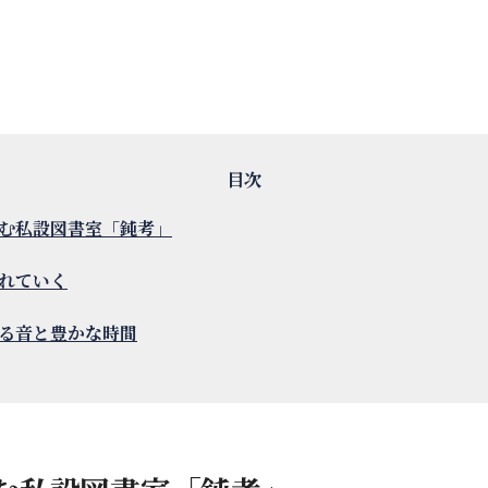
む私設図書室「鈍考」
れていく
る音と豊かな時間