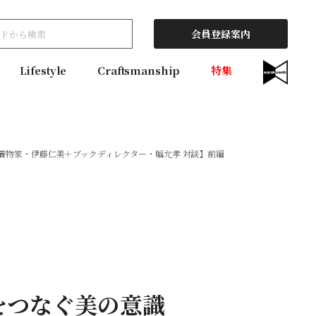
会員登録案内
Lifestyle
Craftsmanship
特集
着物家・伊藤仁美＋ブックディレクター・幅允孝 対談】前編
をつなぐ美の意識