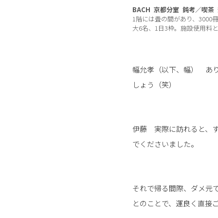
BACH 京都分室 鈍考／喫茶
1階には畳の間があり、300
大6名、1日3枠。施設使用料と
幅允孝（以下、幅） あ
しょう（笑）
伊藤 実際に訪れると、
でくださいました。
それで帰る間際、ダメ元
とのことで、運良く直接