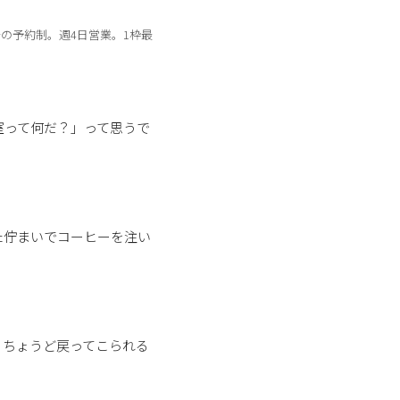
分の予約制。週4日営業。1枠最
室って何だ？」って思うで
た佇まいでコーヒーを注い
、ちょうど戻ってこられる