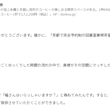
 芳
0冊が並ぶ本棚と手廻し焙煎のコーヒーが楽しめる喫茶スペースがある。1枠90
コーヒー1杯で1人2,200円（税込）。HP：
donkou.jp/
りがとうございます。確かに、「京都で完全予約制の図書室兼喫茶
すごくゆっくりした時間の流れの中で、奥様がその空間にマッチし
で「幅さんはいらっしゃいますか？」と尋ねてみたんです。すると
ご挨拶させていただくことができました。