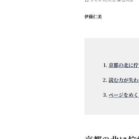
伊藤仁美
京都の北に佇
読む力が失わ
ページをめく