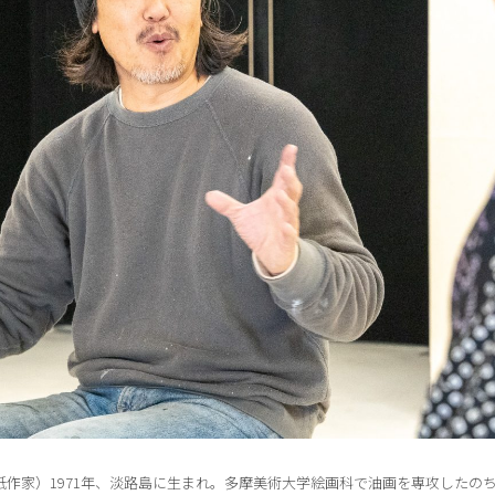
紙作家）1971年、淡路島に生まれ。多摩美術大学絵画科で油画を専攻したの