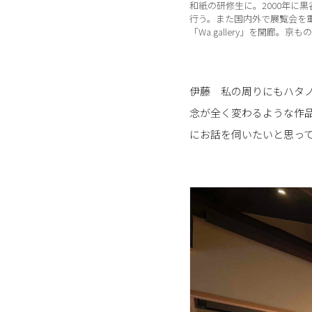
和紙の研修生に。2000年
行う。また国内外で展覧会を
「Wa.gallery」を開廊。京
伊藤 私の周りにもハタノ
念が全く変わるような作
にお話を伺いたいと思っ