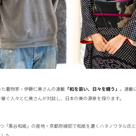
った着物家・伊藤仁美さんの連載
「
和を装い、日々を纏う
」
。連載
け継ぐ人々と仁美さんが対談し、日本の美の源泉を探ります。
持つ「黒谷和紙」の産地・京都府綾部で和紙を漉くハタノワタル氏
ました。