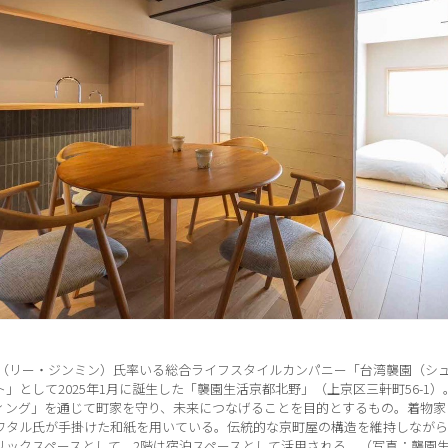
敏（リー・ジンミン）氏率いる総合ライフスタイルカンパニー「台湾襲園（シ
」として2025年1月に誕生した「襲園生活京都北野」（上京区三軒町56-1
ィング」を通じて町家を守り、未来につなげることを目的とするもの。着物家
ワタル氏が手掛けた和紙を用いている。伝統的な京町屋の構造を維持しながら
ックスペースとして、2階は宿泊スペースとして活用される。（写真：襲園生活