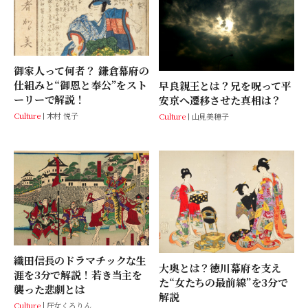
御家人って何者？ 鎌倉幕府の
仕組みと“御恩と奉公”をスト
早良親王とは？兄を呪って平
ーリーで解説！
安京へ遷移させた真相は？
Culture
木村 悦子
Culture
山見美穂子
織田信長のドラマチックな生
大奥とは？徳川幕府を支え
涯を3分で解説！若き当主を
た“女たちの最前線”を3分で
襲った悲劇とは
解説
Culture
圧女くろりん