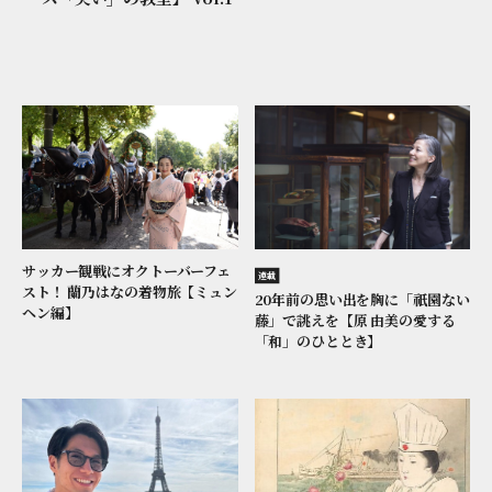
サッカー観戦にオクトーバーフェ
連載
スト！ 蘭乃はなの着物旅【ミュン
20年前の思い出を胸に「祇園ない
ヘン編】
藤」で誂えを【原 由美の愛する
「和」のひととき】