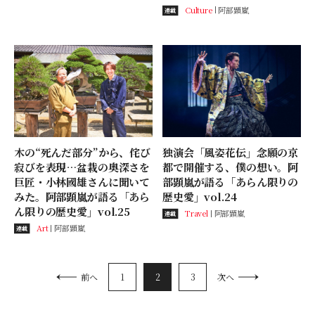
Culture
阿部顕嵐
連載
独演会「風姿花伝」念願の京
木の“死んだ部分”から、侘び
都で開催する、僕の想い。阿
寂びを表現…盆栽の奥深さを
部顕嵐が語る「あらん限りの
巨匠・小林國雄さんに聞いて
歴史愛」vol.24
みた。阿部顕嵐が語る「あら
ん限りの歴史愛」vol.25
Travel
阿部顕嵐
連載
Art
阿部顕嵐
連載
1
2
3
前へ
次へ