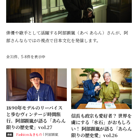
俳優や歌手として活躍する阿部顕嵐（あべ あらん）さんが、阿
部さんならではの視点で日本文化を発信します。
全31件、5-8件を表示中
1890年モデルのリーバイス
と歩むヴィンテージ時間旅
信長も政宗も愛好者？ 世界を
行。阿部顕嵐が語る「あらん
虜にする「水石」がおもしろ
限りの歴史愛」vol.27
い！ 阿部顕嵐が語る「あらん
限りの歴史愛」vol.26
Fashion＆きもの
阿部顕嵐
連載