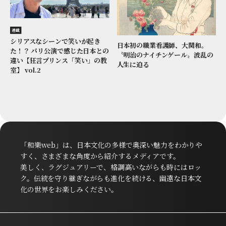
連載
シリアスなシーンで笑いが起き
日本初の職業看護師、大関和。
た！？ パリ公演で感じた日本との
〝明治のナイチンゲール〟波乱の
違い【狂言プリンス「笑い」の教
人生に迫る
室】 vol.2
「和樂web」は、日本文化の多様で奥深い魅力をわかりや
すく、さまざまな角度から紹介するメディアです。
美しく、ラグジュアリーで、格調高いながらも時にはロッ
ク。伝統を守り継ぎながらも進化を続ける、幽遠な日本文
化の世界をお楽しみください。