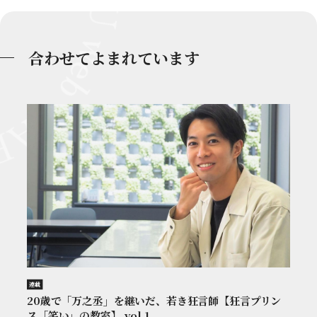
合わせてよまれています
連載
20歳で「万之丞」を継いだ、若き狂言師【狂言プリン
ス「笑い」の教室】 vol.1