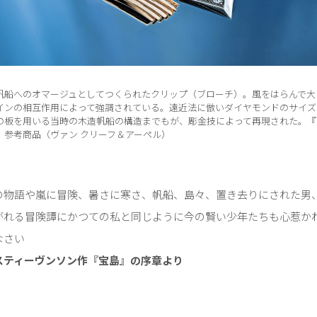
帆船へのオマージュとしてつくられたクリップ（ブローチ）。風をはらんで大
インの相互作用によって強調されている。遠近法に倣いダイヤモンドのサイズ
の板を用いる当時の木造帆船の構造までもが、彫金技によって再現された。『
］参考商品（ヴァン クリーフ＆アーペル）
の物語や嵐に冒険、暑さに寒さ、帆船、島々、置き去りにされた男
がれる冒険譚にかつての私と同じように今の賢い少年たちも心惹か
なさい
スティーヴンソン作『宝島』の序章より