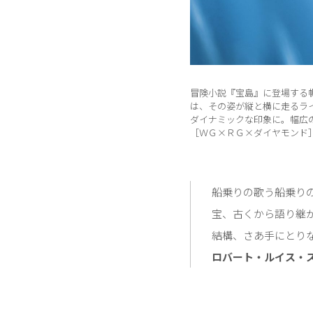
冒険小説『宝島』に登場する
は、その姿が縦と横に走るラ
ダイナミックな印象に。幅広
［ＷＧ×ＲＧ×ダイヤモンド
船乗りの歌う船乗り
宝、古くから語り継
結構、さあ手にとり
ロバート・ルイス・