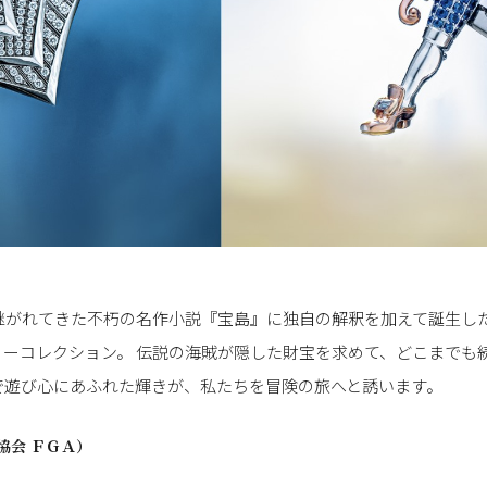
継がれてきた不朽の名作小説『宝島』に独自の解釈を加えて誕生した
ーコレクション。 伝説の海賊が隠した財宝を求めて、どこまでも
で遊び心にあふれた輝きが、私たちを冒険の旅へと誘います。
協会 ＦＧＡ）