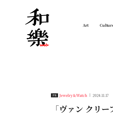
Art
Cultur
Jewelry＆Watch
2024.11.17
PR
「ヴァン クリ