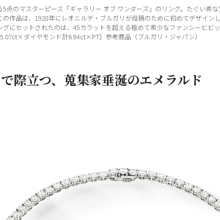
5点のマスターピース「ギャラリー オブ ワンダーズ」のリング。たぐい希
この作品は、1928年にレオニルデ・ブルガリが母親のために初めてデザイン
ングにセットされたのは、45カラットを超える極めて希少なファンシービビ
.07ct×ダイヤモンド計6.94ct×PT］参考商品（ブルガリ・ジャパン）
ンで際立つ、蒐集家垂涎のエメラルド