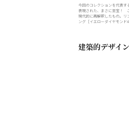
今回のコレクションを代表する
表現された、まさに至宝！ 
現代的に再解釈したもの。リ
ング［イエローダイヤモンド45
建築的デザイ