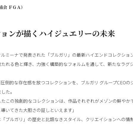
協会 ＦＧＡ）
ションが描くハイジュエリーの未来
オルミーナで発表された「ブルガリ」の最新ハイエンドコレクショ
放たれる色と輝き、力強く構築的なフォルムを通して、新たなラグ
圧倒的な存在感を放つコレクションを、ブルガリ グループCEOの
ました。
したこの独創的なコレクションは、作品それぞれがメゾンの鮮やかで
と導いてきた大胆さの証しといえます」
は「ブルガリ」の歴史と比類なきスタイル、クリエイションへの情