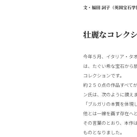
文・
福田 詞子（英国宝石学
壮麗なコレク
今年５月、イタリア・タ
は、たぐい希な宝石から
コレクションです。
約２５０点の作品すべてが
ン氏は、次のように讃え
「ブルガリの本質を体現
他とは一線を画す存在へ
その言葉のとおり、本作
ものとなりました。