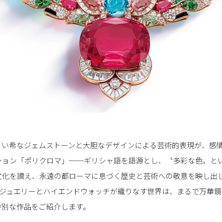
ぐい希なジェムストーンと大胆なデザインによる芸術的表現が、感
ション「ポリクロマ」──ギリシャ語を語源とし、〝多彩な色〟と
文化を讃え、永遠の都ローマに息づく歴史と芸術への敬意を映し出
イジュエリーとハイエンドウォッチが織りなす世界は、まるで万華鏡
特別な作品をご紹介します。