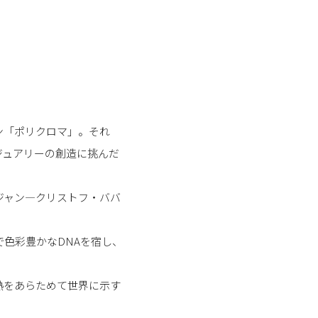
ン「ポリクロマ」。それ
ジュアリーの創造に挑んだ
ジャン―クリストフ・ババ
色彩豊かなDNAを宿し、
熱をあらためて世界に示す