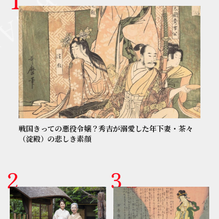
戦国きっての悪役令嬢？秀吉が溺愛した年下妻・茶々
（淀殿）の悲しき素顔