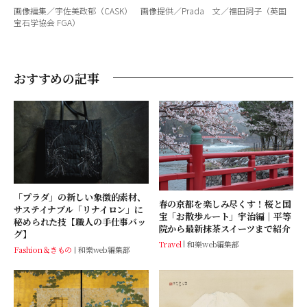
画像編集／宇佐美政郁（CASK） 画像提供／Prada 文／福田詞子（英国
宝石学協会 FGA）
おすすめの記事
「プラダ」の新しい象徴的素材、
春の京都を楽しみ尽くす！桜と国
サステイナブル「リナイロン」に
宝「お散歩ルート」宇治編｜平等
秘められた技【職人の手仕事バッ
院から最新抹茶スイーツまで紹介
グ】
Travel
和樂web編集部
Fashion＆きもの
和樂web編集部