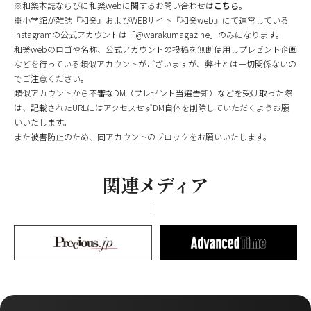
※和樂本誌ならびに和樂webに関するお問い合わせは
こちら
。
※小学館が雑誌『和樂』およびWEBサイト『和樂web』にて運営している
Instagramの公式アカウントは「@warakumagazine」のみになります。
和樂webのロゴや名称、公式アカウントの投稿を無断使用しプレゼント企画
などを行っている類似アカウントがございますが、弊社とは一切関係ないの
でご注意ください。
類似アカウントから不審なDM（プレゼント当選告知）などを受け取った際
は、記載されたURLにはアクセスせずDM自体を削除していただくようお願
いいたします。
また被害防止のため、同アカウントのブロックをお願いいたします。
関連メディア