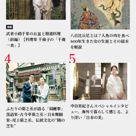
連載
武者小路千家のお盆と精進料理
八百比丘尼とは？人魚の肉を食べ
（前編）【料理家 千麻子の「千歳
800年生きた女の生涯とその結末
一食」】
を解説
中谷美紀さんスペシャルインタビ
ふたりの菊之丞が語る「綺麗事」
ュー。海外で暮らして感じる、よ
落語家･古今亭菊之丞×日本舞踊
り深い「日本の美」
家･尾上菊之丞、伝統文化の“隣の
芝生”