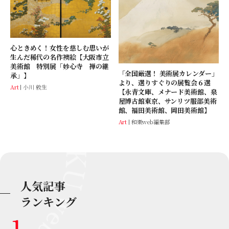
心ときめく！女性を慈しむ思いが
生んだ稀代の名作襖絵【大阪市立
美術館 特別展「妙心寺 禅の継
「全国厳選！ 美術展カレンダー」
承」】
より、選りすぐりの展覧会６選
Art
小川 敦生
【永青文庫、メナード美術館、泉
屋博古館東京、サンリツ服部美術
館、福田美術館、岡田美術館】
Art
和樂web編集部
人気記事
ランキング