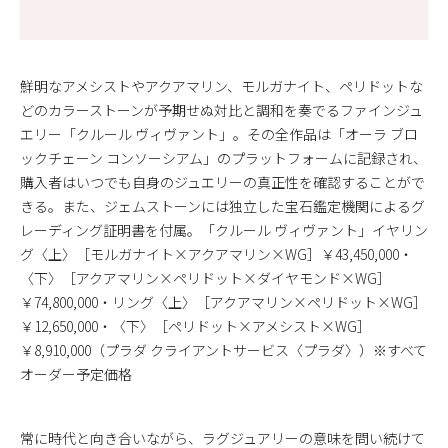
鮮明なアメシストやアクアマリン、モルガナイト、ペリドットな
どのカラーストーンが予期せぬ対比と調和を奏でるファインジュ
エリー「クルール ヴィヴァント」。その全作品は「オーラ ブロ
ックチェーン コンソーシアム」のプラットフォームに記録され、
購入者はいつでも自身のジュエリーの真正性を確認することがで
きる。また、ジェムストーンには独立した宝石鑑定機関によるグ
レーディング証明書を付属。「クルール ヴィヴァント」イヤリン
グ〈上〉［モルガナイト×アクアマリン×WG］￥43,450,000・
〈下〉［アクアマリン×ペリドット×ダイヤモンド×WG］
￥74,800,000・リング〈上〉［アクアマリン×ペリドット×WG］
￥12,650,000・〈下〉［ペリドット×アメシスト×WG］
￥8,910,000（プラダ クライアントサービス〈プラダ〉）※すべて
オーダー予定価格
常に時代と向き合いながら、ラグジュアリーの意味を問い続けて