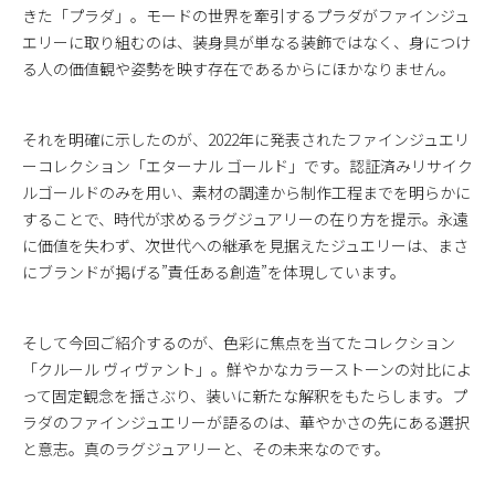
きた「プラダ」。モードの世界を牽引するプラダがファインジュ
エリーに取り組むのは、装身具が単なる装飾ではなく、身につけ
る人の価値観や姿勢を映す存在であるからにほかなりません。
それを明確に示したのが、2022年に発表されたファインジュエリ
ーコレクション「エターナル ゴールド」です。認証済みリサイク
ルゴールドのみを用い、素材の調達から制作工程までを明らかに
することで、時代が求めるラグジュアリーの在り方を提示。永遠
に価値を失わず、次世代への継承を見据えたジュエリーは、まさ
にブランドが掲げる”責任ある創造”を体現しています。
そして今回ご紹介するのが、色彩に焦点を当てたコレクション
「クルール ヴィヴァント」。鮮やかなカラーストーンの対比によ
って固定観念を揺さぶり、装いに新たな解釈をもたらします。プ
ラダのファインジュエリーが語るのは、華やかさの先にある選択
と意志。真のラグジュアリーと、その未来なのです。