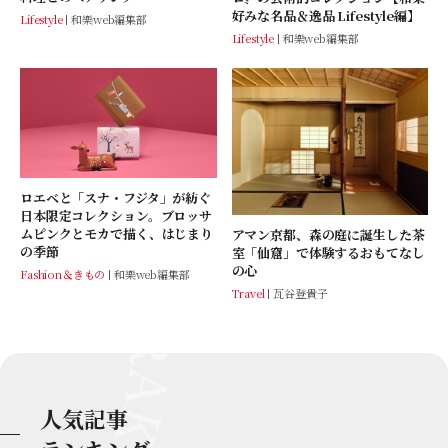
好みな名品＆逸品 Lifestyle編】
Lifestyle
和樂web編集部
Lifestyle
和樂web編集部
ロエベと「スナ・フジタ」が紡ぐ
日本限定コレクション。ブロッサ
ムピンクとモカで描く、はじまり
アマン京都、森の庭に誕生した茶
の季節
室「仙窟」で体験するおもてなし
の心
Fashion＆きもの
和樂web編集部
Travel
瓦谷登貴子
人気記事