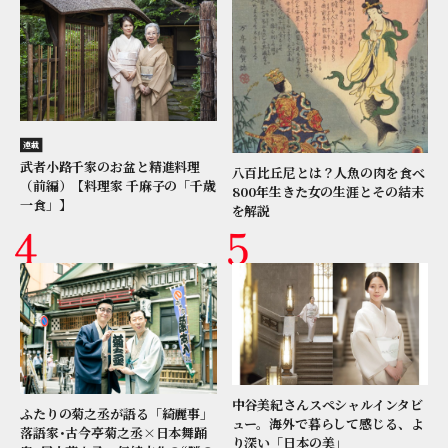
連載
武者小路千家のお盆と精進料理
八百比丘尼とは？人魚の肉を食べ
（前編）【料理家 千麻子の「千歳
800年生きた女の生涯とその結末
一食」】
を解説
中谷美紀さんスペシャルインタビ
ふたりの菊之丞が語る「綺麗事」
ュー。海外で暮らして感じる、よ
落語家･古今亭菊之丞×日本舞踊
り深い「日本の美」