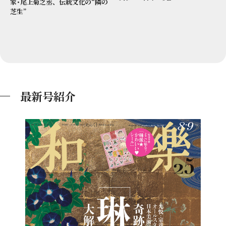
家･尾上菊之丞、伝統文化の“隣の
芝生”
最新号紹介