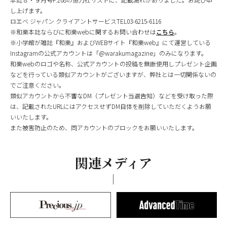
し上げます。
ロエベ ジャパン クライアントサービスTEL03-6215-6116
※和樂本誌ならびに和樂webに関するお問い合わせは
こちら
。
※小学館が雑誌『和樂』およびWEBサイト『和樂web』にて運営している
Instagramの公式アカウントは「@warakumagazine」のみになります。
和樂webのロゴや名称、公式アカウントの投稿を無断使用しプレゼント企画
などを行っている類似アカウントがございますが、弊社とは一切関係ないの
でご注意ください。
類似アカウントから不審なDM（プレゼント当選告知）などを受け取った際
は、記載されたURLにはアクセスせずDM自体を削除していただくようお願
いいたします。
また被害防止のため、同アカウントのブロックをお願いいたします。
関連メディア