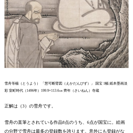
雪舟等楊（とうよう） 「慧可断臂図（えかだんぴず）」 国宝 1幅 紙本墨画淡
彩 室町時代（1496年）199.9×113.6㎝ 齊年（さいねん）寺蔵
正解は（3）の雪舟です。
雪舟の直筆とされている作品8点のうち、6点が国宝に。絵画
の分野で雪舟は最多の登録数を誇ります。意外にも登録がな