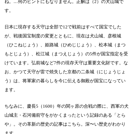
ね。…何のヒントにもなりません。正解は（2）の犬山城で
す。
日本に現存する天守は全部で12で戦前はすべて国宝でした
が、戦後国宝制度の変更とともに、現在は犬山城、彦根城
（ひこねじょう）、姫路城（ひめじじょう）、松本城（まつ
もとじょう）、松江城（まつえじょう）の5件が国宝指定を受
けています。弘前城など7件の現存天守は重要文化財です。な
お、かつて天守が雷で焼失した京都の二条城（にじょうじょ
う）は、将軍家の暮らしを今に伝える御殿が国宝になってい
ます。
ちなみに、慶長5（1600）年の関ヶ原の合戦の際に、西軍の犬
山城主・石河備前守をがかくまったという記録のある「とら
や」。その革新の歴史の記事はこちら。深〜い歴史がわかり
ます。