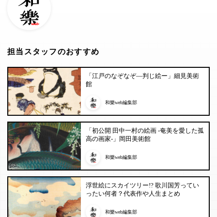
担当スタッフのおすすめ
「江戸のなぞなぞ―判じ絵ー」細見美術
館
和樂web編集部
「初公開 田中一村の絵画 -奄美を愛した孤
高の画家-」岡田美術館
和樂web編集部
浮世絵にスカイツリー!? 歌川国芳ってい
ったい何者？代表作や人生まとめ
和樂web編集部