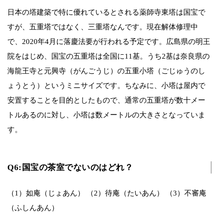
日本の塔建築で特に優れているとされる薬師寺東塔は国宝で
すが、五重塔ではなく、三重塔なんです。現在解体修理中
で、2020年4月に落慶法要が行われる予定です。広島県の明王
院をはじめ、国宝の五重塔は全国に11基。うち2基は奈良県の
海龍王寺と元興寺（がんごうじ）の五重小塔（ごじゅうのし
ょうとう）というミニサイズです。ちなみに、小塔は屋内で
安置することを目的としたもので、通常の五重塔が数十メー
トルあるのに対し、小塔は数メートルの大きさとなっていま
す。
Q6:国宝の茶室でないのはどれ？
（1）如庵（じょあん） （2）待庵（たいあん） （3）不審庵
（ふしんあん）