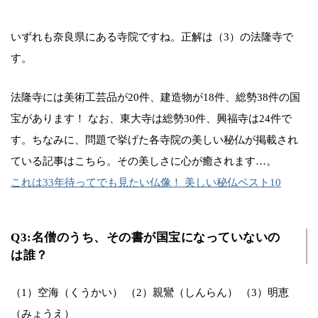
いずれも奈良県にある寺院ですね。正解は（3）の法隆寺で
す。
法隆寺には美術工芸品が20件、建造物が18件、総勢38件の国
宝があります！ なお、東大寺は総勢30件、興福寺は24件で
す。ちなみに、問題で挙げた各寺院の美しい秘仏が掲載され
ている記事はこちら。その美しさに心が癒されます…。
これは33年待ってでも見たい仏像！ 美しい秘仏ベスト10
Q3:名僧のうち、その書が国宝になっていないの
は誰？
（1）空海（くうかい） （2）親鸞（しんらん） （3）明恵
（みょうえ）