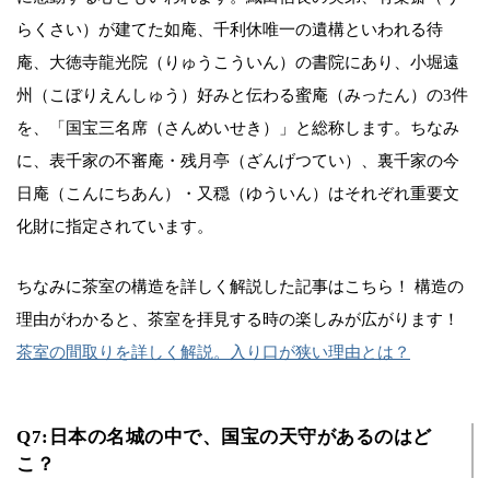
らくさい）が建てた如庵、千利休唯一の遺構といわれる待
庵、大徳寺龍光院（りゅうこういん）の書院にあり、小堀遠
州（こぼりえんしゅう）好みと伝わる蜜庵（みったん）の3件
を、「国宝三名席（さんめいせき）」と総称します。ちなみ
に、表千家の不審庵・残月亭（ざんげつてい）、裏千家の今
日庵（こんにちあん）・又穏（ゆういん）はそれぞれ重要文
化財に指定されています。
ちなみに茶室の構造を詳しく解説した記事はこちら！ 構造の
理由がわかると、茶室を拝見する時の楽しみが広がります！
茶室の間取りを詳しく解説。入り口が狭い理由とは？
Q7:日本の名城の中で、国宝の天守があるのはど
こ？