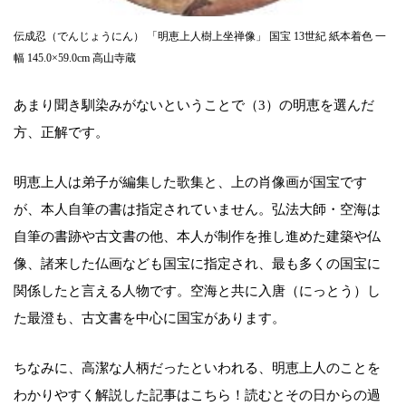
伝成忍（でんじょうにん） 「明恵上人樹上坐禅像」 国宝 13世紀 紙本着色 一
幅 145.0×59.0cm 高山寺蔵
あまり聞き馴染みがないということで（3）の明恵を選んだ
方、正解です。
明恵上人は弟子が編集した歌集と、上の肖像画が国宝です
が、本人自筆の書は指定されていません。弘法大師・空海は
自筆の書跡や古文書の他、本人が制作を推し進めた建築や仏
像、諸来した仏画なども国宝に指定され、最も多くの国宝に
関係したと言える人物です。空海と共に入唐（にっとう）し
た最澄も、古文書を中心に国宝があります。
ちなみに、高潔な人柄だったといわれる、明恵上人のことを
わかりやすく解説した記事はこちら！読むとその日からの過