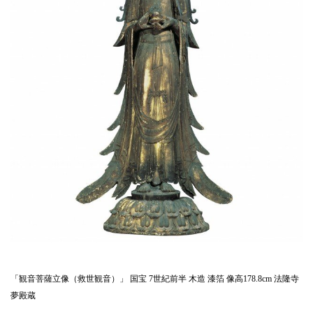
「観音菩薩立像（救世観音）」 国宝 7世紀前半 木造 漆箔 像高178.8cm 法隆寺
夢殿蔵