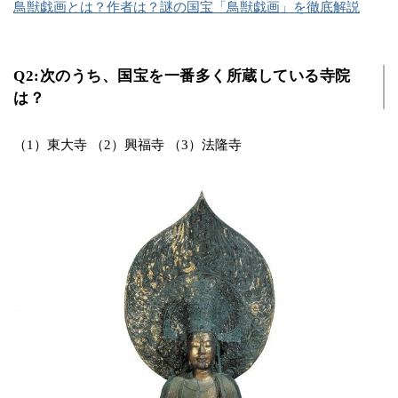
鳥獣戯画とは？作者は？謎の国宝「鳥獣戯画」を徹底解説
Q2:次のうち、国宝を一番多く所蔵している寺院
は？
（1）東大寺 （2）興福寺 （3）法隆寺