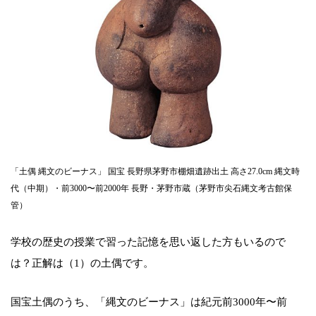
「土偶 縄文のビーナス」 国宝 長野県茅野市棚畑遺跡出土 高さ27.0cm 縄文時
代（中期）・前3000〜前2000年 長野・茅野市蔵（茅野市尖石縄文考古館保
管）
学校の歴史の授業で習った記憶を思い返した方もいるので
は？正解は（1）の土偶です。
国宝土偶のうち、「縄文のビーナス」は紀元前3000年〜前