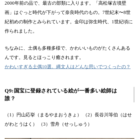
2000年前の品で、最古の部類に入ります。「高松塚古墳壁
画」はぐっと時代が下がって奈良時代のもの。7世紀末〜8世
紀初めの制作とみられています。金印は弥生時代、1世紀頃に
作られました。
ちなみに、土偶も多種多様で、かわいいものがたくさんある
んです。見るとほっこり癒されます。
かわいすぎる土偶10選。縄文人はどんな思いでつくったの？
Q9:国宝に登録されている絵が一番多い絵師は
誰？
（1）円山応挙（まるやまおうきょ） （2）長谷川等伯（はせ
がわとうはく） （3）雪舟（せっしゅう）