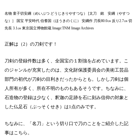
名物 童子切安綱（めいぶつ どうじきりやすつな） [太刀 銘 安綱（やすつ
な）］ 国宝 平安時代 伯耆国（ほうきのくに） 安綱作 刃長80.0㎝ 反り2.7㎝ 切
先長 3.1㎝ 東京国立博物館蔵 Image:TNM Image Archives
正解は（2）の刀剣です！
刀剣の登録件数は多く、全国宝の１割強を占めています。こ
のジャンルが充実したのは、文化財保護委員会の美術工芸品
部門の初代が刀剣の目利きだったからとも。しかし刀剣は個
人所有が多く、所在不明のものもあるそうです。ちなみに、
石造物の登録は少なく、釈迦の足跡を石に刻み信仰の対象と
した仏足石（ぶっそくせき）は1点のみです。
ちなみに、「名刀」という切り口で刀のことをご紹介した記
事はこちら。