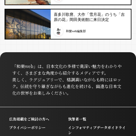
喜多川歌麿、大作「雪月花」のうち「吉
原の花」岡田美術館に来日決定
和樂web編集部
「和樂web」は、日本文化の多様で奥深い魅力をわかりや
すく、さまざまな角度から紹介するメディアです。
美しく、ラグジュアリーで、格調高いながらも時にはロッ
ク。伝統を守り継ぎながらも進化を続ける、幽遠な日本文
化の世界をお楽しみください。
広告掲載をご検討の方へ
執筆者一覧
プライバシーポリシー
インフォマティブデータガイドライ
ン