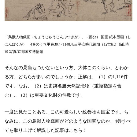
「鳥獣人物戯画（ちょうじゅうじんぶつぎが）」（部分） 国宝 紙本墨画（し
ほんぼくが） 4巻のうち甲巻30.4×1148.4cm 平安時代後期（12世紀）高山寺
蔵 写真/京都国立博物館
そんなの見当もつかないという方、大体このくらい、とわか
る方、どちらが多いのでしょうか。正解は、（1）の1,116件
です。なお、（2）は史跡名勝天然記念物（重複指定を含
む）、（3）は重要文化財の件数です。
一度は見たことある、この可愛らしい絵巻物も国宝です。ち
なみに、この鳥獣人物戯画がどのような国宝なのか、4巻すべ
てを取り上げて解説した記事はこちら！