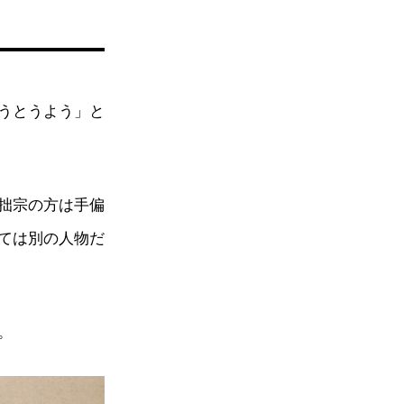
うとうよう」と
拙宗の方は手偏
ては別の人物だ
。