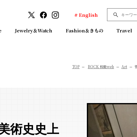
# English
e
Jewelry＆Watch
Fashion＆きもの
Travel
TOP
ROCK 和樂web
Art
本美術史史上