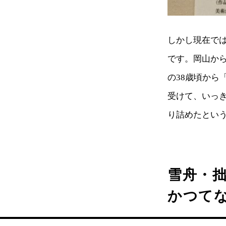
しかし現在で
です。岡山か
の38歳頃か
受けて、いっ
り詰めたとい
雪舟・
かつて