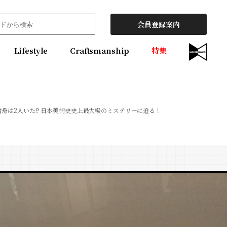
会員登録案内
Lifestyle
Craftsmanship
特集
雪舟は2人いた!? 日本美術史史上最大級のミステリーに迫る！