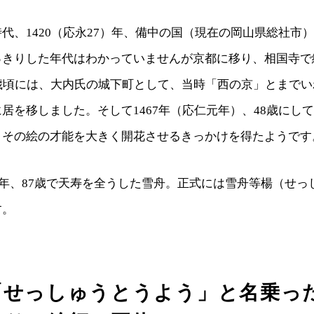
代、1420（応永27）年、備中の国（現在の岡山県総社市
っきりした年代はわかっていませんが京都に移り、相国寺で
5歳頃には、大内氏の城下町として、当時「西の京」とまで
居を移しました。そして1467年（応仁元年）、48歳にし
、その絵の才能を大きく開花させるきっかけを得たようです
3）年、87歳で天寿を全うした雪舟。正式には雪舟等楊（せっ
す。
「せっしゅうとうよう」と名乗っ