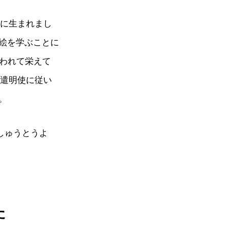
）に生まれまし
絵を学ぶことに
いわれて栄えて
て遣明使に従い
。
しゅうとうよ
た