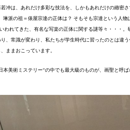
藤若冲は、あれだけ多彩な技法を、しかもあれだけの緻密さ
 琳派の祖＝俵屋宗達の正体は？ そもそも宗達という人物
くいわれてきた、有名な写楽の正体に関する謎等々・・・。
わり、常識が変わり、私たちが学生時代に習ったのとは違う
も、ままおこっています。
日本美術ミステリー”の中でも最大級のものが、画聖と呼ば