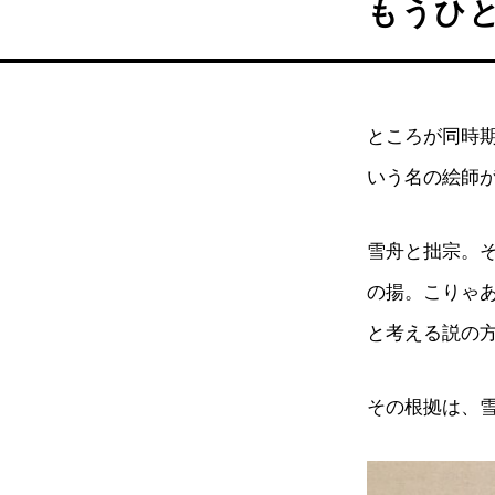
もうひ
ところが同時
いう名の絵師
雪舟と拙宗。
の揚。こりゃ
と考える説の
その根拠は、