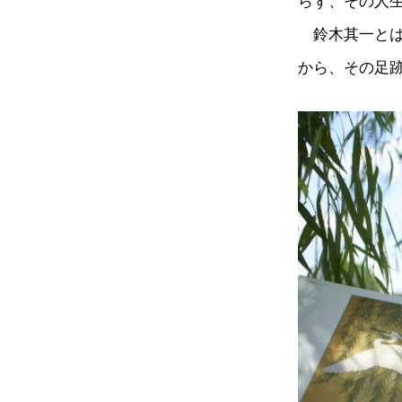
らず、その人
鈴木其一とは
から、その足