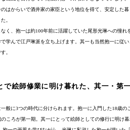
のはからいで酒井家の家臣という地位を得て、安定した暮
した。
なく、抱一は約100年前に活躍していた尾形光琳への憧れ
学で学んで江戸琳派を立ち上げます。其一も当然抱一に従い
です。
とで絵師修業に明け暮れた、其一・第
一般に3つの時代に分けられます。抱一に入門した18歳の
歳のころが第一期。其一にとって絵師としての修行に明け暮
す。抱一の画風を学びながら、光琳に私淑した抱一が描いた