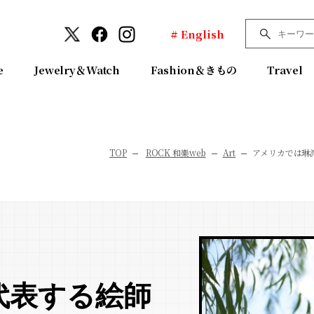
# English
e
Jewelry＆Watch
Fashion＆きもの
Travel
TOP
ROCK 和樂web
Art
アメリカでは琳
代表する絵師