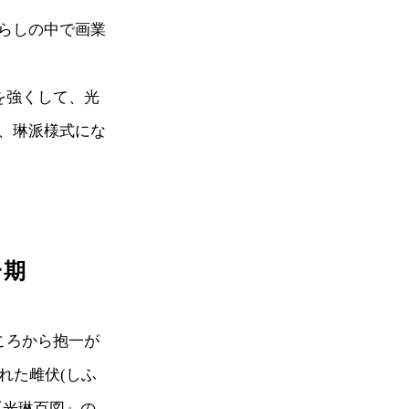
らしの中で画業
を強くして、光
、琳派様式にな
一期
ころから抱一が
れた雌伏(しふ
『光琳百図』の