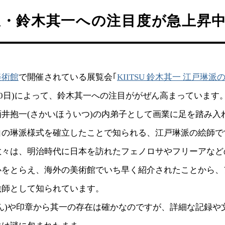
派・鈴木其一への注目度が急上昇
美術館
で開催されている展覧会｢
KIITSU 鈴木其一 江戸琳派
月30日)によって、鈴木其一への注目ががぜん高まっています
井抱一(さかいほういつ)の内弟子として画業に足を踏み入
自の琳派様式を確立したことで知られる、江戸琳派の絵師で
々は、明治時代に日本を訪れたフェノロサやフリーアなど
心をとらえ、海外の美術館でいち早く紹介されたことから、
絵師として知られています。
ん)や印章から其一の存在は確かなのですが、詳細な記録や