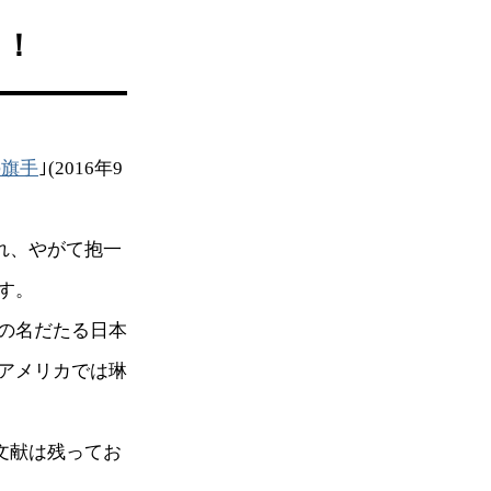
中！
の旗手
｣(2016年9
。
れ、やがて抱一
す。
の名だたる日本
アメリカでは琳
文献は残ってお