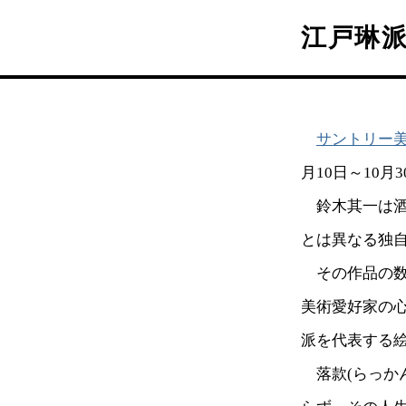
江戸琳
サントリー
月10日～10
鈴木其一は酒
とは異なる独
その作品の数
美術愛好家の
派を代表する
落款(らっか