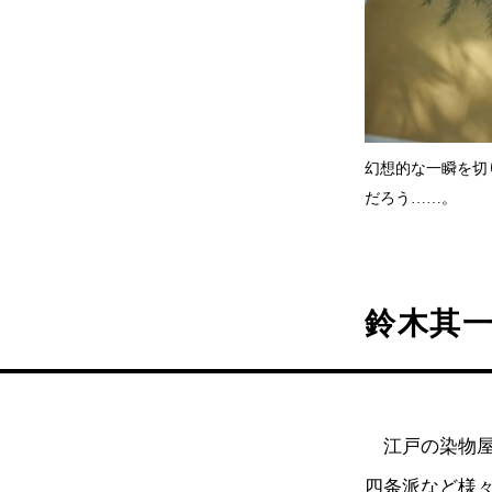
幻想的な一瞬を切
だろう……。
鈴木其一
江戸の染物屋
四条派など様