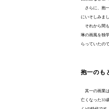
さらに、抱一
にいそしみま
それから間も
琳の画風を独
らっていたの
抱一のも
其一の画業は
亡くなった33
く)の時代で