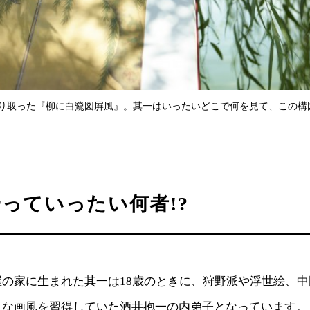
り取った『柳に白鷺図屛風』。其一はいったいどこで何を見て、この構
っていったい何者!?
の家に生まれた其一は18歳のときに、狩野派や浮世絵、中
々な画風を習得していた酒井抱一の内弟子となっています。