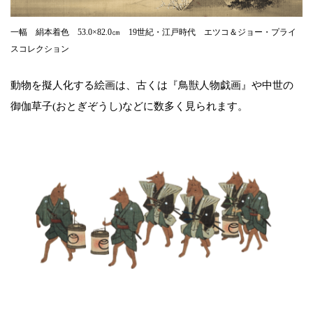
一幅 絹本着色 53.0×82.0㎝ 19世紀・江戸時代 エツコ＆ジョー・プライ
スコレクション
動物を擬人化する絵画は、古くは『鳥獣人物戯画』や中世の
御伽草子(おとぎぞうし)などに数多く見られます。