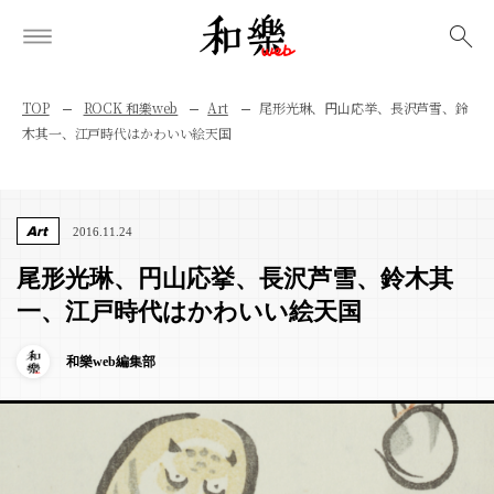
検索
TOP
ROCK 和樂web
Art
尾形光琳、円山応挙、長沢芦雪、鈴
木其一、江戸時代はかわいい絵天国
Art
2016.11.24
尾形光琳、円山応挙、長沢芦雪、鈴木其
一、江戸時代はかわいい絵天国
和樂web編集部