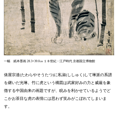
一幅 紙本墨画 28.3×39.0㎝ １８世紀・江戸時代 京都国立博物館
俵屋宗達(たわらやそうたつ)に私淑(ししゅく)して琳派の系譜
を継いだ光琳。竹に虎という構図は武家好みの力と威厳を象
徴する中国由来の画題ですが、睨みを利かせているようでど
こかお茶目な虎の表情には思わず笑みがこぼれてしまいま
す。