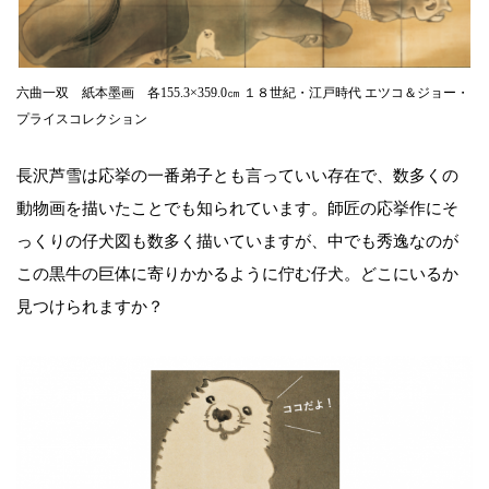
六曲一双 紙本墨画 各155.3×359.0㎝ １８世紀・江戸時代 エツコ＆ジョー・
プライスコレクション
長沢芦雪は応挙の一番弟子とも言っていい存在で、数多くの
動物画を描いたことでも知られています。師匠の応挙作にそ
っくりの仔犬図も数多く描いていますが、中でも秀逸なのが
この黒牛の巨体に寄りかかるように佇む仔犬。どこにいるか
見つけられますか？