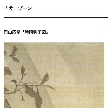
「犬」ゾーン
円山応挙『時雨狗子図』