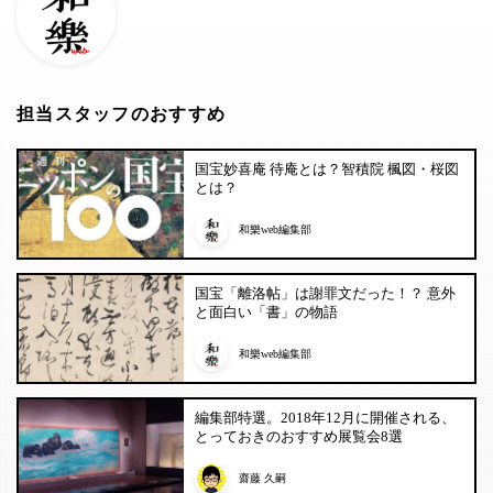
担当スタッフのおすすめ
国宝妙喜庵 待庵とは？智積院 楓図・桜図
とは？
和樂web編集部
国宝「離洛帖」は謝罪文だった！？ 意外
と面白い「書」の物語
和樂web編集部
編集部特選。2018年12月に開催される、
とっておきのおすすめ展覧会8選
齋藤 久嗣