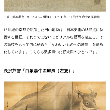
一幅 絹本着色 99.3×34.8㎝ 明和４（1767）年・江戸時代 府中市美術館
18世紀の京都で活躍した円山応挙は、日本美術の結節点に位
置する巨匠。それまでにないほどリアルな描写を確立し、そ
の筆技をもって内に秘めた「かわいいものへの愛情」を絵画
化しています。こちらも数多描いた仔犬図のひとつです。
長沢芦雪『白象黒牛図屛風（左隻）』