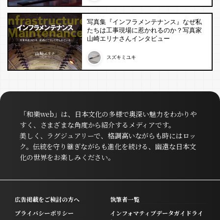
写真集『インフラメンテナンス』なぜ私
たちは工事現場に惹かれるのか？写真家
山崎エリナさんインタビュー
スズキミユキ
「和樂web」は、日本文化の多様で奥深い魅力をわかりや
すく、さまざまな角度から紹介するメディアです。
美しく、ラグジュアリーで、格調高いながらも時にはロッ
ク。伝統を守り継ぎながらも進化を続ける、幽遠な日本文
化の世界をお楽しみください。
広告掲載をご検討の方へ
執筆者一覧
プライバシーポリシー
インフォマティブデータガイドライ