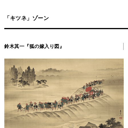
「キツネ」ゾーン
鈴木其一『狐の嫁入り図』