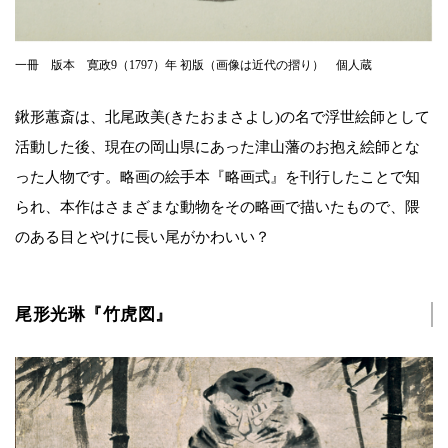
一冊 版本 寛政9（1797）年 初版（画像は近代の摺り） 個人蔵
鍬形蕙斎は、北尾政美(きたおまさよし)の名で浮世絵師として
活動した後、現在の岡山県にあった津山藩のお抱え絵師とな
った人物です。略画の絵手本『略画式』を刊行したことで知
られ、本作はさまざまな動物をその略画で描いたもので、隈
のある目とやけに長い尾がかわいい？
尾形光琳『竹虎図』