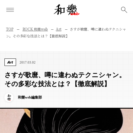
検索
TOP
ROCK 和樂web
Art
さすが歌麿、噂に違わぬテクニシャ
ン。その多彩な技法とは？【徹底解説】
Art
2017.03.02
さすが歌麿、噂に違わぬテクニシャン。
その多彩な技法とは？【徹底解説】
和樂web編集部