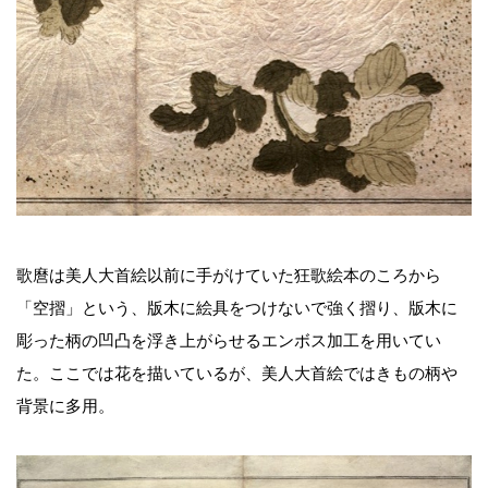
歌麿は美人大首絵以前に手がけていた狂歌絵本のころから
「空摺」という、版木に絵具をつけないで強く摺り、版木に
彫った柄の凹凸を浮き上がらせるエンボス加工を用いてい
た。ここでは花を描いているが、美人大首絵ではきもの柄や
背景に多用。