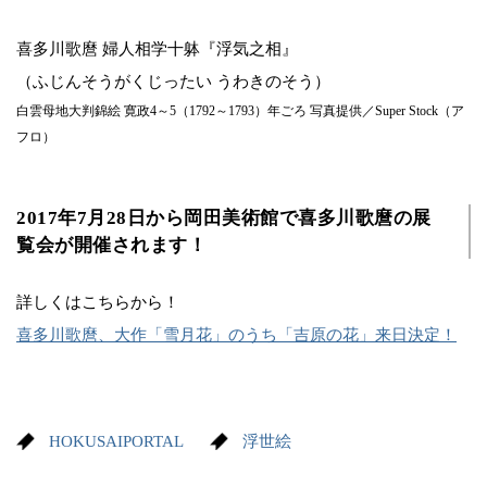
喜多川歌麿 婦人相学十躰『浮気之相』
（ふじんそうがくじったい うわきのそう）
白雲母地大判錦絵 寛政4～5（1792～1793）年ごろ 写真提供／Super Stock（ア
フロ）
2017年7月28日から岡田美術館で喜多川歌麿の展
覧会が開催されます！
詳しくはこちらから！
喜多川歌麿、大作「雪月花」のうち「吉原の花」来日決定！
HOKUSAIPORTAL
浮世絵