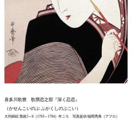
喜多川歌麿 歌撰恋之部『深く忍恋』
（かせんこいのぶ ふかくしのぶこい）
大判錦絵 寛政5～6（1793～1794）年ごろ 写真提供/福間秀典（アフロ）