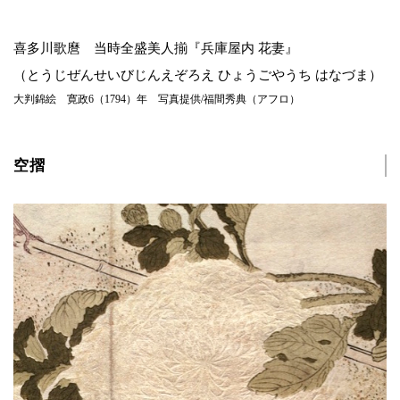
喜多川歌麿 当時全盛美人揃『兵庫屋内 花妻』
（とうじぜんせいびじんえぞろえ ひょうごやうち はなづま）
大判錦絵 寛政6（1794）年 写真提供/福間秀典（アフロ）
空摺