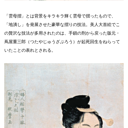
「雲母摺」とは背景をキラキラ輝く雲母で摺ったもので、
「地潰し」を発展させた豪華な摺りの技法。美人大首絵でこ
の贅沢な技法が多用されたのは、手鎖の刑から戻った版元・
蔦屋重三郎（つたやじゅうざぶろう）が起死回生をねらって
いたことの表れとされる。