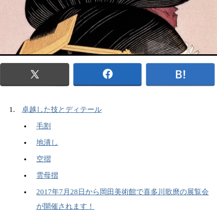
卓越した技とディテール
毛割
地潰し
空摺
雲母摺
2017年7月28日から岡田美術館で喜多川歌麿の展覧会
が開催されます！