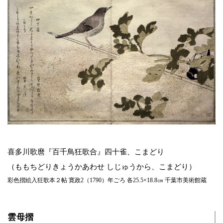
喜多川歌麿『百千鳥狂歌合』四十雀、こまどり
（ももちどりきょうかあわせ しじゅうから、こまどり）
彩色摺絵入狂歌本２帖 寛政2（1790）年ごろ 各25.5×18.8㎝ 千葉市美術館蔵
雲母摺