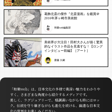
葛飾北斎の傑作『北斎漫画』を鑑賞＠
2016年茅ヶ崎市美術館
和樂web編集部
美術界が大注目！田村大さんが描く驚異
的なイラスト作品を見逃すな！【ロング
インタビュー前編】［アート］
齋藤 久嗣
「和樂web」は、日本文化の多様で奥深い魅力をわかりや
すく、さまざまな角度から紹介するメディアです。
美しく、ラグジュアリーで、格調高いながらも時にはロッ
ク。伝統を守り継ぎながらも進化を続ける、幽遠な日本文
化の世界をお楽しみください。