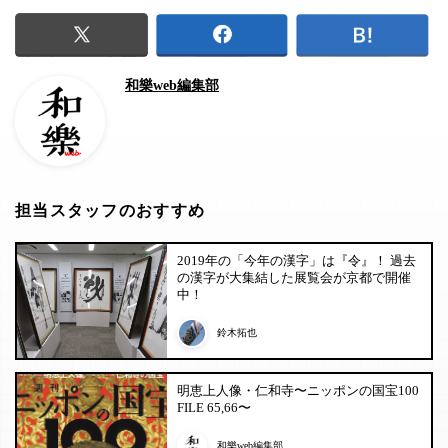
和樂web編集部
担当スタッフのおすすめ
2019年の「今年の漢字」は『令』！ 過去
の漢字が大集結した展覧会が京都で開催
中！
鈴木拓也
明恵上人像・仁和寺〜ニッポンの国宝100
FILE 65,66〜
和樂web編集部