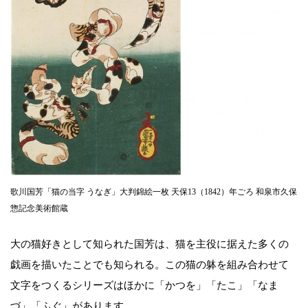
歌川国芳「猫の当字 うなぎ」大判錦絵一枚 天保13（1842）年ごろ 和泉市久保
惣記念美術館蔵
大の猫好きとして知られた国芳は、猫を主役に据えた多くの
戯画を描いたことでも知られる。この猫の躰を組み合わせて
文字をつくるシリーズはほかに「かつを」「たこ」「なま
づ」「ふぐ」があります。