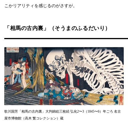
こかリアリティを感じるのがさすが。
「相馬の古内裏」（そうまのふるだいり）
歌川国芳「相馬の古内裏」大判錦絵三枚続 弘化2〜3（1845〜6）年ごろ 名古
屋市博物館（高木 繁コレクション）蔵