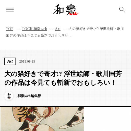
検索
TOP
ROCK 和樂web
Art
大の猫好きで奇才!? 浮世絵師・歌川
国芳の作品は今見ても斬新でおもしろい！
Art
2019.09.15
大の猫好きで奇才!? 浮世絵師・歌川国芳
の作品は今見ても斬新でおもしろい！
和樂web編集部