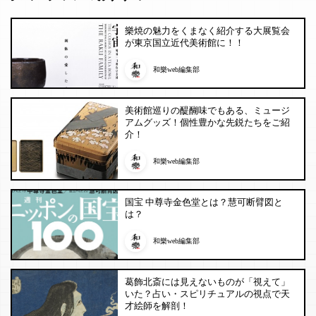
樂焼の魅力をくまなく紹介する大展覧会
が東京国立近代美術館に！！
和樂web編集部
美術館巡りの醍醐味でもある、ミュージ
アムグッズ！個性豊かな先鋭たちをご紹
介！
和樂web編集部
国宝 中尊寺金色堂とは？慧可断臂図と
は？
和樂web編集部
葛飾北斎には見えないものが「視えて」
いた？占い・スピリチュアルの視点で天
才絵師を解剖！