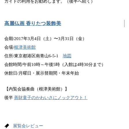
ガイドの利用をお勧めします。（後半へ続く）
高麗仏画 香りたつ装飾美
会期/2017年3月4日（土）〜3月31日（金）
会場/
根津美術館
住所/東京都港区南青山6-5-1
地図
会館時間/午前10時～午後5時（入館は4時30分まで）
休館日/月曜日・展示替期間・年末年始
【内覧会協奏曲（根津美術館）】
後半
善財童子のかわいさにノックアウト！
展覧会レビュー