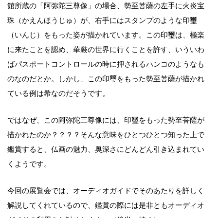
館所蔵の「阿弥陀三尊像」の場合、勢至菩薩の左手に火炎宝
珠（かえんほうじゅ）が、右手にはスタンプのような印璽
（いんじ）をもった姿が描かれています。この印璽は、極楽
に来たことを認め、華厳の世界に行くことを許す、いういわ
ばパスポートコントロールの時に押されるハンコのようなも
のなのだとか。しかし、この印璽をもった勢至菩薩が描かれ
ている例は希なのだそうです。
ではなぜ、この阿弥陀三尊像には、印璽をもった勢至菩薩が
描かれたのか？？？？そんな意味をひとつひとつ知った上で
鑑賞すると、仏画の魅力、奥深さにどんどん引き込まれてい
くようです。
今回の展覧会では、オーディオガイドでそのあたりを詳しく
解説してくれているので、鑑賞の際には是非ともオーディオ