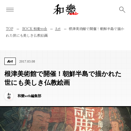
検索
TOP
ROCK 和樂web
Art
根津美術館で開催！朝鮮半島で描か
れた世にも美しき仏教絵画
Art
2017.03.08
根津美術館で開催！朝鮮半島で描かれた
世にも美しき仏教絵画
和樂web編集部