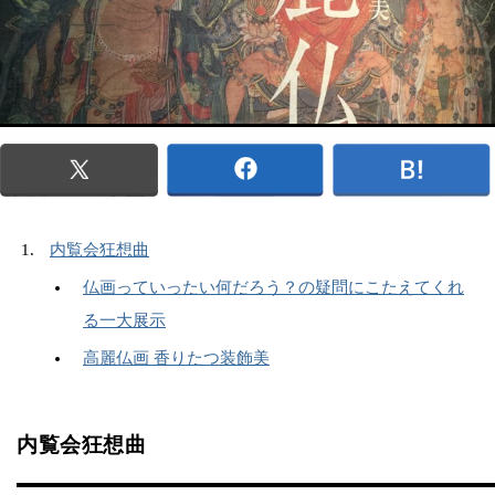
内覧会狂想曲
仏画っていったい何だろう？の疑問にこたえてくれ
る一大展示
高麗仏画 香りたつ装飾美
内覧会狂想曲