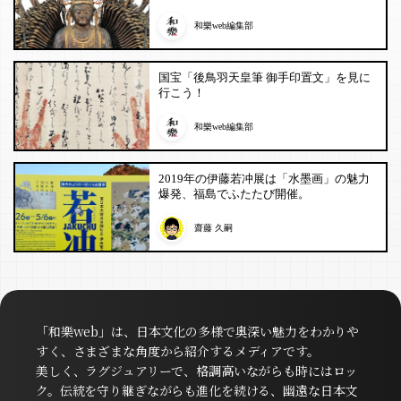
和樂web編集部
国宝「後鳥羽天皇筆 御手印置文」を見に
行こう！
和樂web編集部
2019年の伊藤若冲展は「水墨画」の魅力
爆発、福島でふたたび開催。
齋藤 久嗣
「和樂web」は、日本文化の多様で奥深い魅力をわかりや
すく、さまざまな角度から紹介するメディアです。
美しく、ラグジュアリーで、格調高いながらも時にはロッ
ク。伝統を守り継ぎながらも進化を続ける、幽遠な日本文