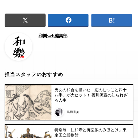
和樂web編集部
担当スタッフのおすすめ
男女の和合を描いた「恋のむつごと四十
八手」が大ヒット！ 菱川師宣の知られざ
る人生
黒田直美
特別展「仁和寺と御室派のみほとけ」東
京国立博物館