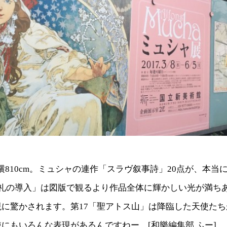
m×横810cm。ミュシャの連作「スラヴ叙事詩」20点が、本
典礼の導入」は図版で観るより作品全体に輝かしい光が満ち
現に驚かされます。第17「聖アトス山」は降臨した天使た
にもいろんな表現があるんですねー。[和樂編集部 ふー]