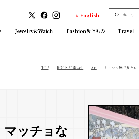
# English
e
Jewelry＆Watch
Fashion＆きもの
Travel
TOP
ROCK 和樂web
Art
ミュシャ展で見たい！
！マッチョな