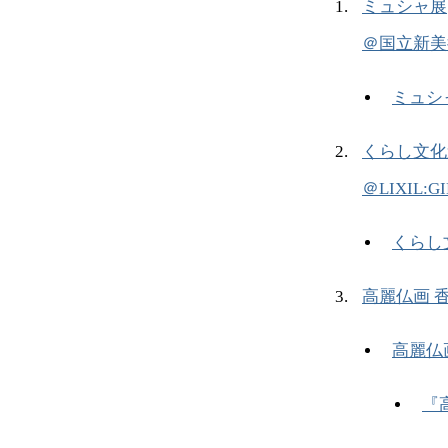
ミュシャ展
＠国立新美
ミュシ
くらし文化遺
＠LIXIL:G
くらし
高麗仏画 
高麗仏
『