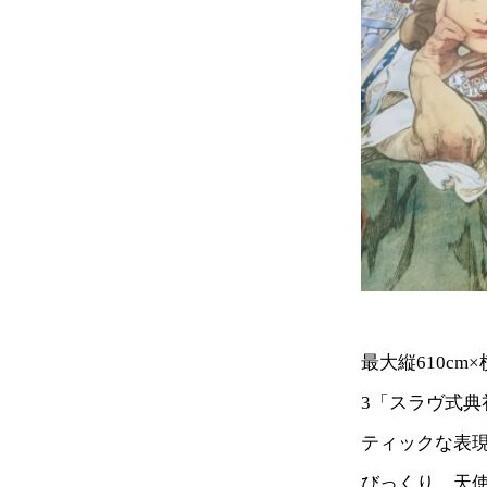
最大縦610c
3「スラヴ式
ティックな表
びっくり。天使