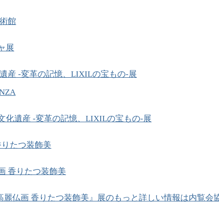
術館
ャ展
産 -変革の記憶、LIXILの宝もの-展
INZA
文化遺産 -変革の記憶、LIXILの宝もの-展
香りたつ装飾美
画 香りたつ装飾美
高麗仏画 香りたつ装飾美』展のもっと詳しい情報は内覧会