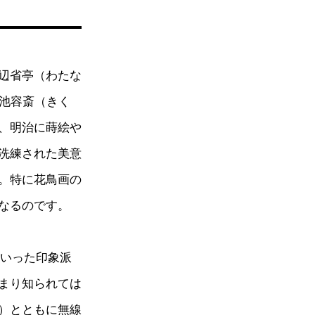
辺省亭（わたな
菊池容斎（きく
、明治に蒔絵や
洗練された美意
。特に花鳥画の
なるのです。
といった印象派
まり知られては
）とともに無線