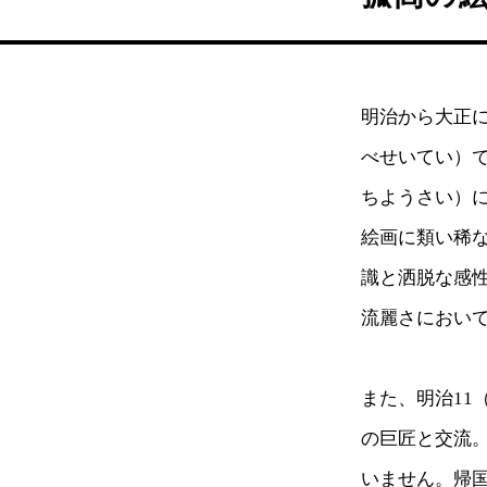
明治から大正
べせいてい）
ちようさい）
絵画に類い稀
識と洒脱な感
流麗さにおい
また、明治11
の巨匠と交流
いません。帰