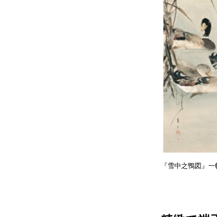
『雪中之鴨図』一幅 