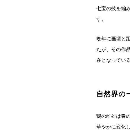
七宝の技を編
す。
晩年に画壇と
たが、その作
在となってい
自然界の
鴨の雌雄は春
華やかに変化