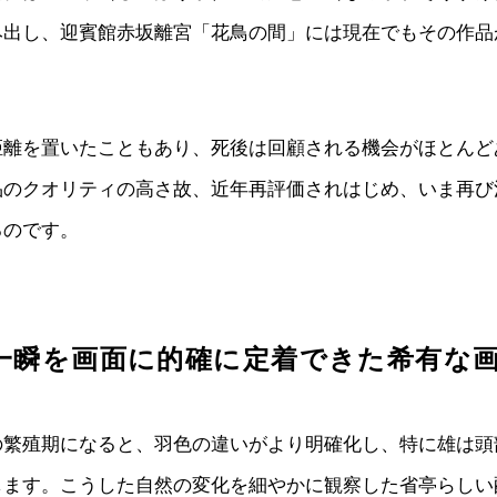
み出し、迎賓館赤坂離宮「花鳥の間」には現在でもその作品
距離を置いたこともあり、死後は回顧される機会がほとんど
品のクオリティの高さ故、近年再評価されはじめ、いま再び
るのです。
一瞬を画面に的確に定着できた希有な
の繁殖期になると、羽色の違いがより明確化し、特に雄は頭
します。こうした自然の変化を細やかに観察した省亭らしい