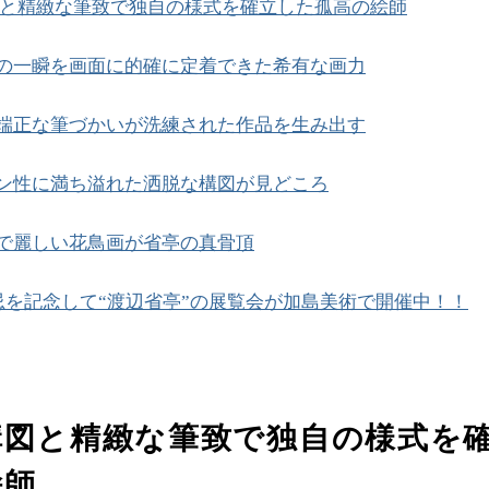
と精緻な筆致で独自の様式を確立した孤高の絵師
の一瞬を画面に的確に定着できた希有な画力
端正な筆づかいが洗練された作品を生み出す
ン性に満ち溢れた洒脱な構図が見どころ
で麗しい花鳥画が省亭の真骨頂
回忌を記念して“渡辺省亭”の展覧会が加島美術で開催中！！
構図と精緻な筆致で独自の様式を
絵師