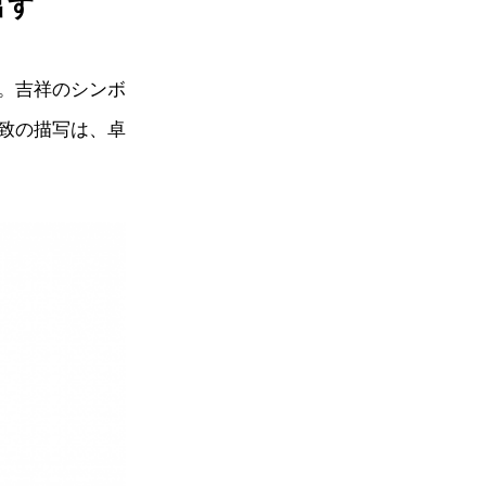
出す
。吉祥のシンボ
致の描写は、卓