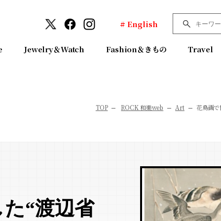
# English
e
Jewelry＆Watch
Fashion＆きもの
Travel
TOP
ROCK 和樂web
Art
花鳥画で
た“渡辺省