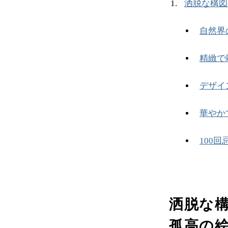
洒脱な構図
自然界
精緻で
デザイ
華やか
100
洒脱な
孤高の