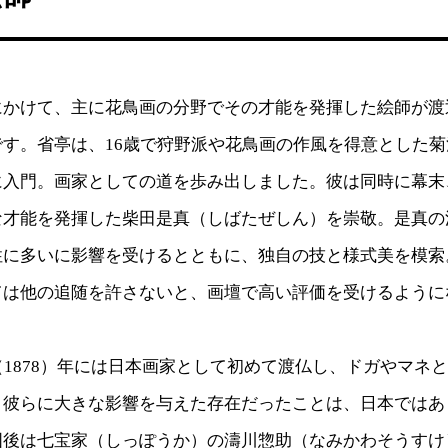
にかけて、主に花鳥画の分野でその才能を発揮した絵師が渡
です。省亭は、16歳で狩野派や花鳥画の作風を得意とした
に入門。画家としての道を歩み出しました。彼は同時に幕末
な才能を発揮した柴田是真（しばたぜしん）を崇敬。是真の
性に多いに影響を受けるとともに、独自の技と様式美を模索
ては他の追随を許さないと、画壇で高い評価を受けるように
（1878）年には日本画家として初めて渡仏し、ドガやマネ
。彼らに大きな影響を与えた存在だったことは、日本ではあ
国後は七宝家（しっぽうか）の濤川惣助（なみかわそうすけ