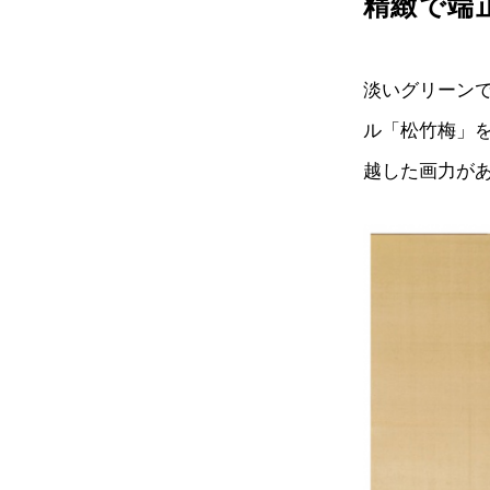
精緻で端
淡いグリーン
ル「松竹梅」
越した画力が