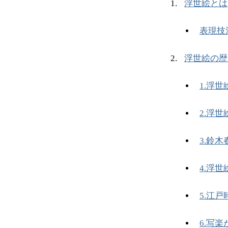
浮世絵とは
表現技
浮世絵の歴
1.浮
2.浮
3.鈴
4.浮
5.江
6.写