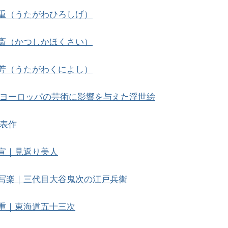
重（うたがわひろしげ）
斎（かつしかほくさい）
芳（うたがわくによし）
ヨーロッパの芸術に影響を与えた浮世絵
表作
宣｜見返り美人
写楽｜三代目大谷鬼次の江戸兵衛
重｜東海道五十三次