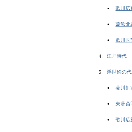
歌川広
葛飾北
歌川国
江戸時代｜
浮世絵の代
菱川師
東洲斎
歌川広