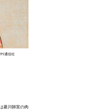
PS通信社
は菱川師宣の肉