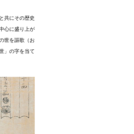
と共にその歴史
中心に盛り上が
の世を謳歌（お
世」の字を当て