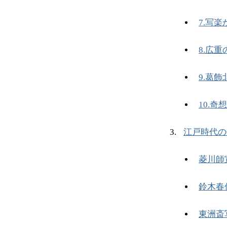
7.写
8.広
9.葛
10.
江戸時代の
菱川師
鈴木春
東洲斎