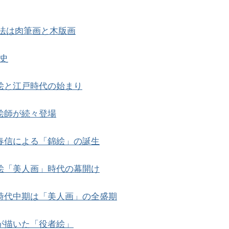
法は肉筆画と木版画
史
世絵と江戸時代の始まり
世絵師が続々登場
木春信による「錦絵」の誕生
世絵「美人画」時代の幕開け
戸時代中期は「美人画」の全盛期
楽が描いた「役者絵」