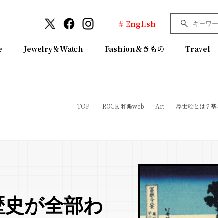
# English
e
Jewelry＆Watch
Fashion＆きもの
Travel
TOP
ROCK 和樂web
Art
浮世絵とは？基
歴史が全部わ