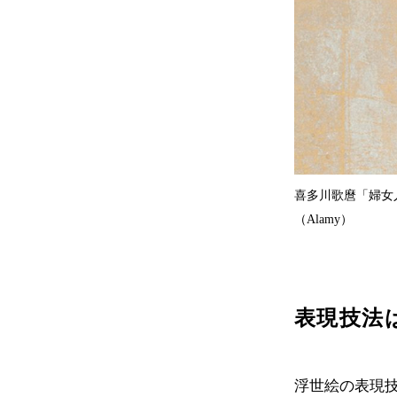
喜多川歌麿「婦女人
（Alamy）
表現技法
浮世絵の表現