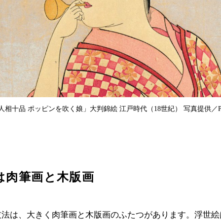
相十品 ポッピンを吹く娘」大判錦絵 江戸時代（18世紀） 写真提供／P
は肉筆画と木版画
技法は、大きく肉筆画と木版画のふたつがあります。浮世絵