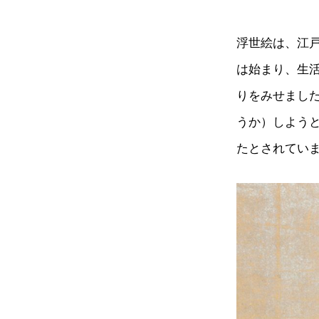
浮世絵は、江
は始まり、生
りをみせまし
うか）しよう
たとされてい