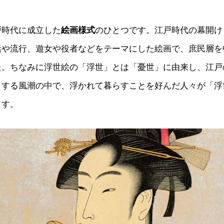
戸時代に成立した
絵画様式
のひとつです。江戸時代の幕開け
活や流行、遊女や役者などをテーマにした絵画で、庶民層を
た。ちなみに浮世絵の「浮世」とは「憂世」に由来し、江戸
とする風潮の中で、浮かれて暮らすことを好んだ人々が「浮
ます。