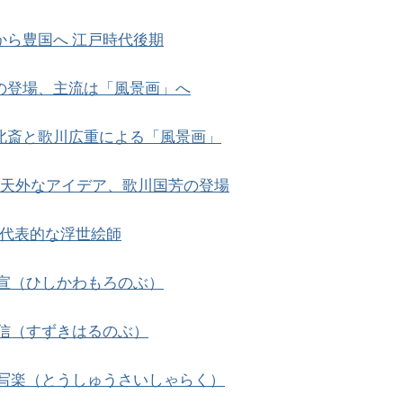
楽から豊国へ 江戸時代後期
重の登場、主流は「風景画」へ
飾北斎と歌川広重による「風景画」
奇想天外なアイデア、歌川国芳の登場
代表的な浮世絵師
宣（ひしかわもろのぶ）
信（すずきはるのぶ）
写楽（とうしゅうさいしゃらく）