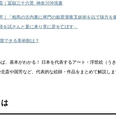
斎｜冨嶽三十六景 神奈川沖浪裏
芳｜「相馬の古内裏に将門の姫君瀧夜叉妖術を以て味方を
怪を試さんと爰に来り竟に是を亡ぼす」
賞できる美術館は？
めば、基本がわかる！ 日本を代表するアート・浮世絵（う
や北斎や国芳など、代表的な絵師・作品をまとめて解説しま
とは