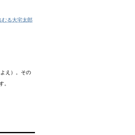
集むる大宅太郎
きよえ）。その
す。