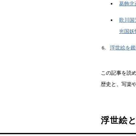
葛飾北
歌川国
光国妖
浮世絵を鑑
この記事を読
歴史と、写楽
浮世絵