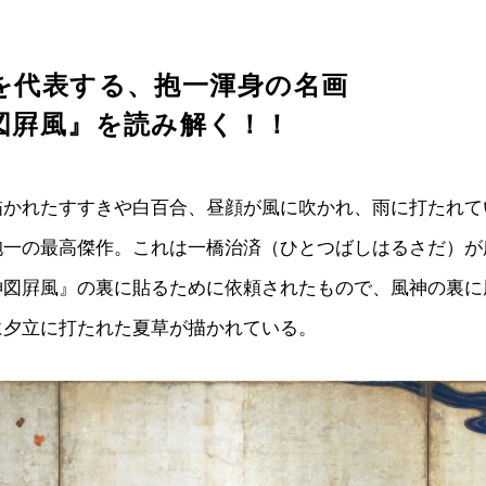
を代表する、抱一渾身の名画
図屛風』を読み解く！！
描かれたすすきや白百合、昼顔が風に吹かれ、雨に打たれて
抱一の最高傑作。これは一橋治済（ひとつばしはるさだ）が
神図屛風』の裏に貼るために依頼されたもので、風神の裏に
に夕立に打たれた夏草が描かれている。