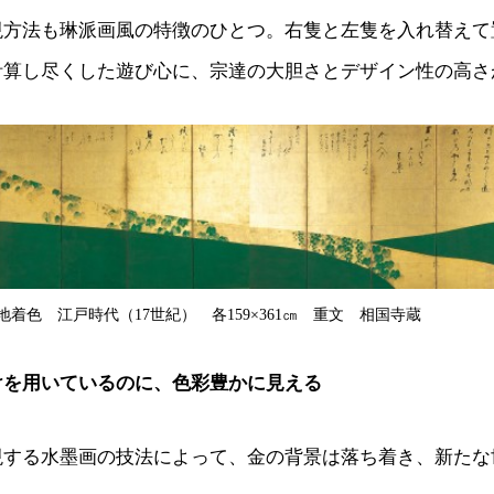
現方法も琳派画風の特徴のひとつ。右隻と左隻を入れ替えて
計算し尽くした遊び心に、宗達の大胆さとデザイン性の高さ
着色 江戸時代（17世紀） 各159×361㎝ 重文 相国寺蔵
けを用いているのに、色彩豊かに見える
現する水墨画の技法によって、金の背景は落ち着き、新たな