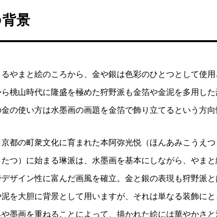
の背景
まるやまと絵のころから、金や銀は色彩のひとつとして使用
から桃山時代に隆盛を極めた狩野派も金箔や金泥を多用した
の金の使い方は水墨画の画題を金箔で飾り立てるという方向
、京都の町衆文化に育まれた本阿弥光悦（ほんあみこうえつ
うたつ）に始まる琳派は、水墨画を基本にしながら、やまと
でデザイン性に富んだ画風を確立。金と銀の表現も狩野派と
や泥を大胆に背景として用いますが、それは単なる装飾にと
具や墨画を重ねることによって、描かれた絵には華やかさと