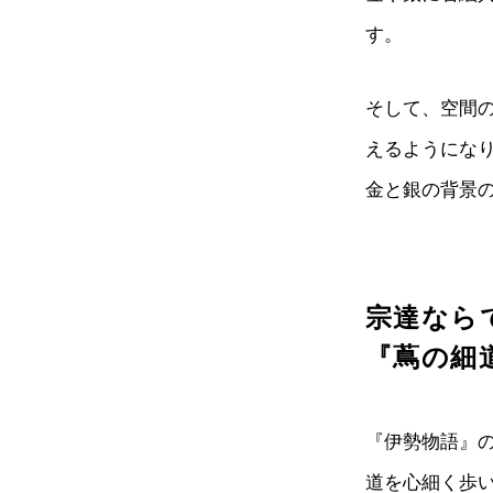
す。
そして、空間
えるようにな
金と銀の背景
宗達なら
『蔦の細
『伊勢物語』
道を心細く歩