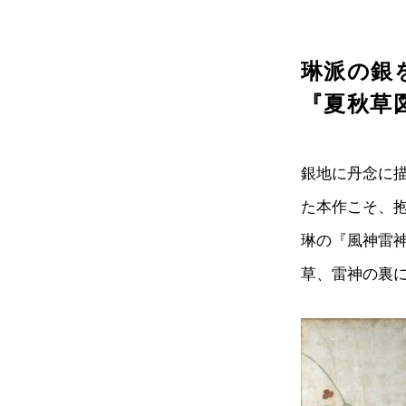
琳派の銀
『夏秋草
銀地に丹念に
た本作こそ、
琳の『風神雷
草、雷神の裏