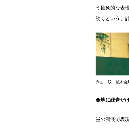
う抽象的な表
続くという、
六曲一双 紙本金地
金地に緑青だ
墨の濃淡で表