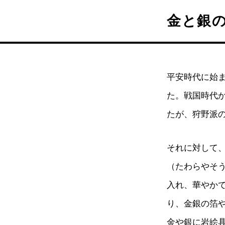
金と銀
平安時代に始
た。戦国時代
たが、狩野派
それに対して
（たわらやそ
入れ、華やか
り、金銀の箔
金や銀に岩絵