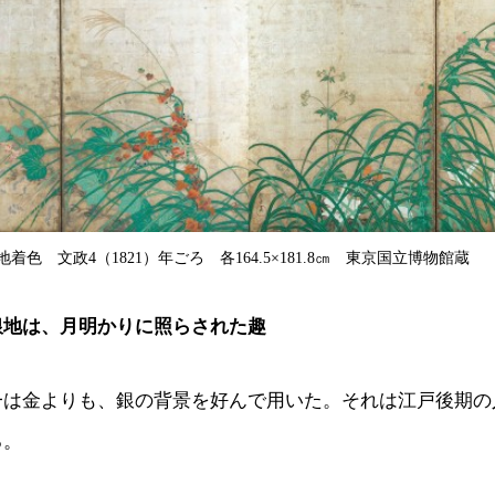
色 文政4（1821）年ごろ 各164.5×181.8㎝ 東京国立博物館蔵
銀地は、月明かりに照らされた趣
一は金よりも、銀の背景を好んで用いた。それは江戸後期の
る。