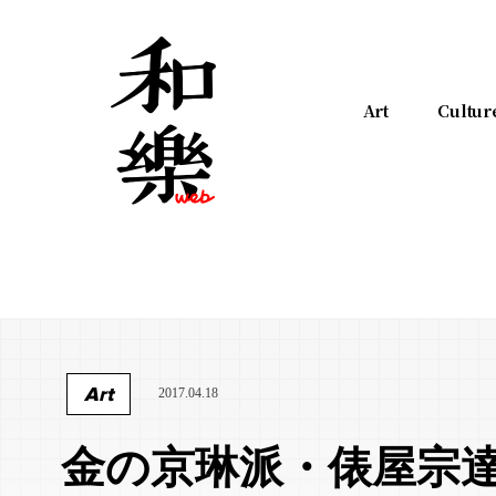
Art
Cultur
Art
2017.04.18
金の京琳派・俵屋宗達