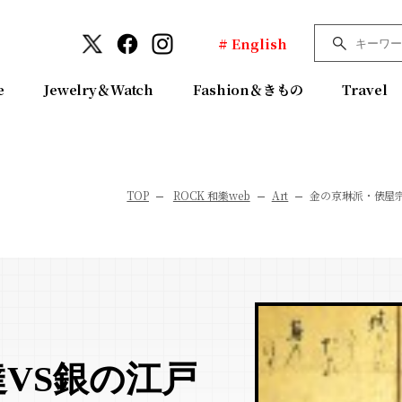
# English
e
Jewelry＆Watch
Fashion＆きもの
Travel
TOP
ROCK 和樂web
Art
金の京琳派・俵屋
VS銀の江戸