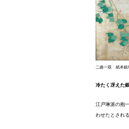
二曲一双 紙本銀地着
冷たく冴えた
江戸琳派の抱
わせたとされ