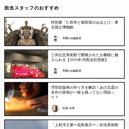
担当スタッフのおすすめ
特別展「仁和寺と御室派のみほとけ」東
京国立博物館
和樂web編集部
三井記念美術館で開催されたお雛様に魅
入られる【2016年 内覧会狂想曲】
和樂web編集部
浮世絵版画の作り方を解説！あの北斎の
名作の原画が一枚も残ってない理由っ
て？
松崎 未來
「上村淳之展〜花鳥風月〜」松伯美術館