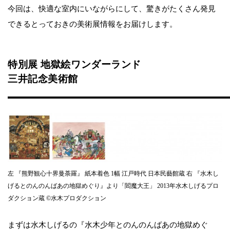
今回は、快適な室内にいながらにして、驚きがたくさん発見
できるとっておきの美術展情報をお届けします。
特別展 地獄絵ワンダーランド
三井記念美術館
左 『熊野観心十界曼荼羅』 紙本着色 1幅 江戸時代 日本民藝館蔵 右 『水木し
げるとのんのんばあの地獄めぐり』より「閻魔大王」 2013年水木しげるプロ
ダクション蔵 ©︎水木プロダクション
まずは水木しげるの『水木少年とのんのんばあの地獄めぐ