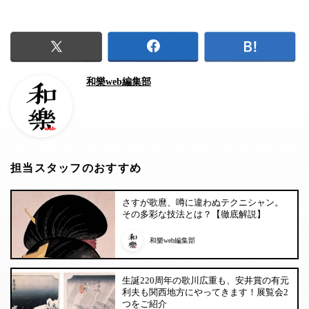
和樂web編集部
担当スタッフのおすすめ
さすが歌麿、噂に違わぬテクニシャン。
その多彩な技法とは？【徹底解説】
和樂web編集部
生誕220周年の歌川広重も、安井賞の有元
利夫も関西地方にやってきます！展覧会2
つをご紹介