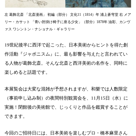
左 葛飾北斎 「北斎漫画」 初編（部分） 文化11（1814）年 浦上蒼穹堂 右 メア
リー・カサット 「青い肘掛け椅子に座る少女」（部分）1878年 油彩、カンヴ
ァス ワシントン・ナショナル・ギャラリー
19世紀後半に西洋で起こった、日本美術からヒントを得た創
作活動『ジャポニスム』に、最も影響を与えたと言われてい
る人物が葛飾北斎。そんな北斎と西洋美術の名作を、同時に
楽しめると話題です。
本展覧会は大変な混雑が予想されますが、和樂では人数限定
（事前申し込み制）の夜間特別観賞会を、11月15日（水）に
実施！閉館後の美術館で、じっくりと作品を鑑賞することが
できます。
今回のご招待日には、日本美術を楽しむプロ・橋本麻里さん