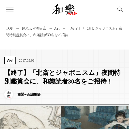
検索
TOP
ROCK 和樂web
Art
【終了】「北斎とジャポニスム」夜
間特別鑑賞会に、和樂読者30名をご招待！
Art
2017.09.06
【終了】「北斎とジャポニスム」夜間特
別鑑賞会に、和樂読者30名をご招待！
和樂web編集部