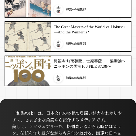
和樂web編集部
The Great Masters of the World vs. Hokusai
—And the Winner is?
和樂web編集部
興福寺 無著菩薩、世親菩薩・一遍聖絵〜
ニッポンの国宝100 FILE 37,38〜
和樂web編集部
「和樂web」は、日本文化の多様で奥深い魅力をわかりや
すく、さまざまな角度から紹介するメディアです。
美しく、ラグジュアリーで、格調高いながらも時にはロッ
ク。伝統を守り継ぎながらも進化を続ける、幽遠な日本文