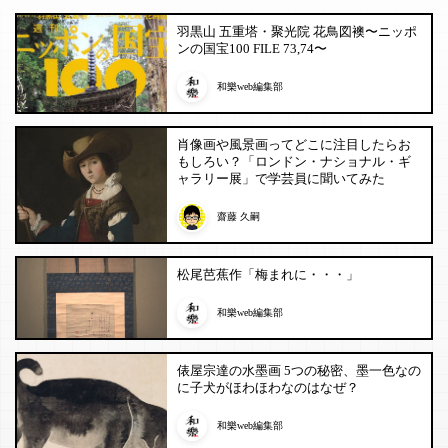
羽黒山 五重塔・聚光院 花鳥図襖〜ニッポ
ンの国宝100 FILE 73,74〜
和樂web編集部
肖像画や風景画ってどこに注目したらお
もしろい？「ロンドン・ナショナル・ギ
ャラリー展」で学芸員に聞いてみた
齋藤 久嗣
松尾芭蕉作「梅まれに・・・」
和樂web編集部
俵屋宗達の水墨画 5つの秘密、墨一色なの
に子犬がほわほわなのはなぜ？
和樂web編集部