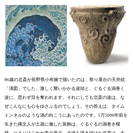
86歳の北斎が長野県小布施で描いたのは、祭り屋台の天井絵
「濤図」でした。激しく襲いかかる波頭と、ぐるぐる渦巻く
波に、思わず目を奪われます。それにしても北斎の波は、な
ぜこんなにも心をゆさぶるのでしょう。その答えは、タイム
トンネルのような渦の向こうにあったのです。1万5000年前を
生きた縄文人が土器に施した装飾は、ぐるぐるの渦巻き模