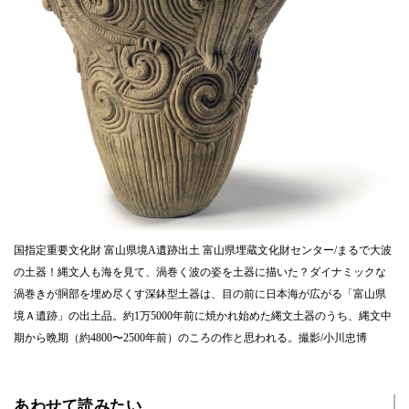
国指定重要文化財 富山県境A遺跡出土 富山県埋蔵文化財センター/まるで大波
の土器！縄文人も海を見て、渦巻く波の姿を土器に描いた？ダイナミックな
渦巻きが胴部を埋め尽くす深鉢型土器は、目の前に日本海が広がる「富山県
境Ａ遺跡」の出土品。約1万5000年前に焼かれ始めた縄文土器のうち、縄文中
期から晩期（約4800〜2500年前）のころの作と思われる。撮影/小川忠博
あわせて読みたい