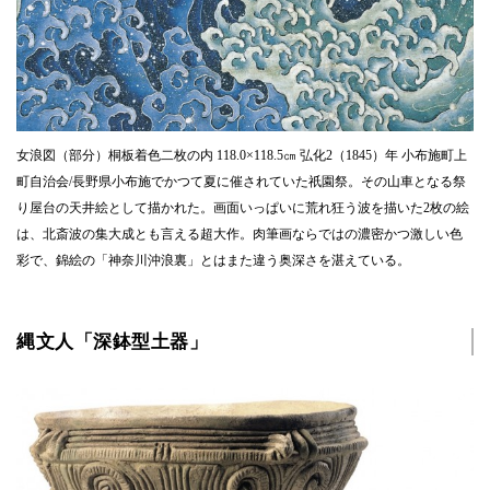
女浪図（部分）桐板着色二枚の内 118.0×118.5㎝ 弘化2（1845）年 小布施町上
町自治会/長野県小布施でかつて夏に催されていた祇園祭。その山車となる祭
り屋台の天井絵として描かれた。画面いっぱいに荒れ狂う波を描いた2枚の絵
は、北斎波の集大成とも言える超大作。肉筆画ならではの濃密かつ激しい色
彩で、錦絵の「神奈川沖浪裏」とはまた違う奥深さを湛えている。
縄文人「深鉢型土器」