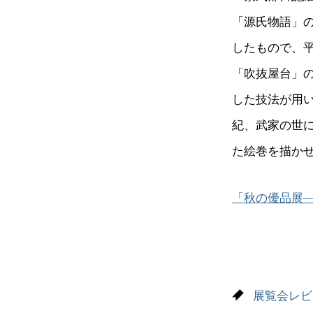
「源氏物語」
したもので、
「吹抜屋台」
した技法が用い
紀、武家の世
た絵巻を描か
「秋の優品展
展覧会レビ