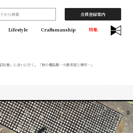
会員登録案内
Lifestyle
Craftsmanship
特集
記絵巻」に会いに行く。「秋の優品展―大般若経と禅宗―」