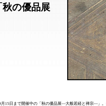
「秋の優品展
」
0月15日まで開催中の「秋の優品展―大般若経と禅宗―」