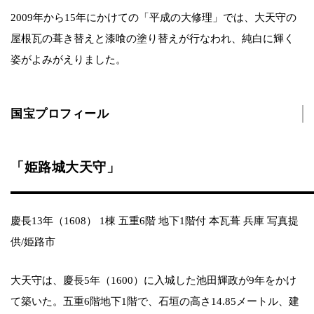
2009年から15年にかけての「平成の大修理」では、大天守の
屋根瓦の葺き替えと漆喰の塗り替えが行なわれ、純白に輝く
姿がよみがえりました。
国宝プロフィール
「姫路城大天守」
慶長13年（1608） 1棟 五重6階 地下1階付 本瓦葺 兵庫 写真提
供/姫路市
大天守は、慶長5年（1600）に入城した池田輝政が9年をかけ
て築いた。五重6階地下1階で、石垣の高さ14.85メートル、建