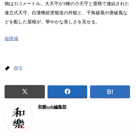
物は31.5メートル。大天守が3棟の小天守と渡櫓で連結された
連立式天守。白漆喰総塗籠造の外観と、千鳥破風や唐破風な
どを配した屋根が、華やかな美しさを見せる。
姫路城
国宝
和樂web編集部