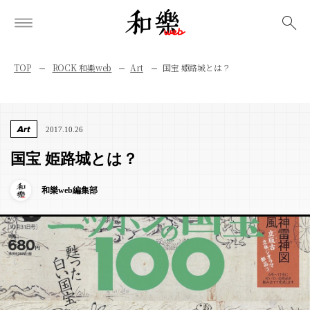
検索
TOP
ROCK 和樂web
Art
国宝 姫路城とは？
Art
2017.10.26
国宝 姫路城とは？
和樂web編集部