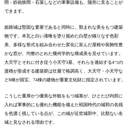
間・鉄砲狭間・石落しなどの軍事設備も、随所に見ることが
できます。
姫路城は堅固な要塞であると同時に、類まれな美をもつ建築
物です。本瓦と白い漆喰を塗り籠めた白壁が織りなす色彩
美、多様な形式を組み合わせた変化に富んだ屋根や装飾性豊
かな窓が、均整のとれた幾何学的な構成美を見せています。
大天守とそれに付き従う小天守3基、それらを連結する4つの
渡櫓が形成する建築群は壮麗で格調高く、大天守・小天守な
ど8棟が国宝、74棟の建物が重要文化財に指定されています。
こうした重厚かつ優美な外観をもつ城塞が、ひとたび内部に
入れば軍事的にも優れた機能を備えた戦国時代の城郭の名残
を色濃く残している点が、この城が近世城郭中、比類ない名
城と見なされる理由です。