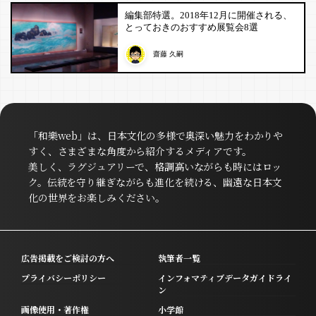
編集部特選。2018年12月に開催される、
とっておきのおすすめ展覧会8選
齋藤 久嗣
「和樂web」は、日本文化の多様で奥深い魅力をわかりや
すく、さまざまな角度から紹介するメディアです。
美しく、ラグジュアリーで、格調高いながらも時にはロッ
ク。伝統を守り継ぎながらも進化を続ける、幽遠な日本文
化の世界をお楽しみください。
広告掲載をご検討の方へ
執筆者一覧
プライバシーポリシー
インフォマティブデータガイドライ
ン
画像使用・著作権
小学館