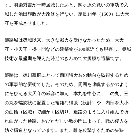
す。羽柴秀吉が一時居城したあと、関ヶ原の戦いの軍功で入
城した池田輝政が大改修を行ない、慶長14年（1609）に大天
守を完成させました。
姫路城は築城以来、大きな戦火を受けなかったため、大天
守・小天守・櫓・門などの建築物が100棟近くも現存し、築城
技術が最盛期を迎えた時期のきわめて大規模な遺構です。
姫路は、徳川幕府にとって西国諸大名の動向を監視するため
の軍事的な要衝でした。そのため、周囲を睥睨するかのよう
にそびえる大天守の威容に加え、本丸を中心に、二の丸、三
の丸を螺旋状に配置した複雑な縄張（設計）や、内部を大小
の曲輪（区域）で細かく区切り、迷路のように入り組んで折
れ曲がった通路、おびただしい数の門によって、敵の侵入を
妨ぐ構造となっています。また、敵を攻撃するための矢狭