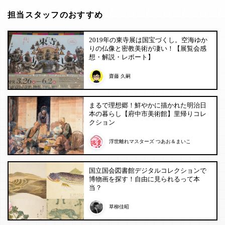
担当スタッフのおすすめ
2019年の東寺展は国宝づくし。空海ゆか
りの仏像と密教美術が凄い！【展覧会感
想・解説・レポート】
齋藤 久嗣
まるで理想郷！鮮やかに描かれた明治日
本の暮らし【府中市美術館】里帰りコレ
クション
浮世離れマスターズ つあお＆まいこ
国立国会図書館デジタルコレクションで
博物画を探す！自由に見られるって本
当？
草柳佳昭