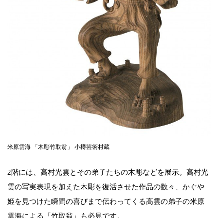
米原雲海 「木彫竹取翁」 小樽芸術村蔵
2階には、高村光雲とその弟子たちの木彫などを展示。高村光
雲の写実表現を加えた木彫を復活させた作品の数々、かぐや
姫を見つけた瞬間の喜びまで伝わってくる高雲の弟子の米原
雲海による「竹取翁」も必見です。