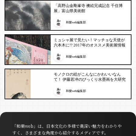
「高野山金剛峯寺 襖絵完成記念 千住博
展」富山県美術館
和樂web編集部
ミュシャ展で見たい！マッチョな天使が
六本木に!? 2017年のオススメ美術展情報
和樂web編集部
モノクロの絵がこんなにかわいいなん
て！ 伊藤若冲のびっくり水墨画を大研究
和樂web編集部
「和樂web」は、日本文化の多様で奥深い魅力をわかりや
すく、さまざまな角度から紹介するメディアです。