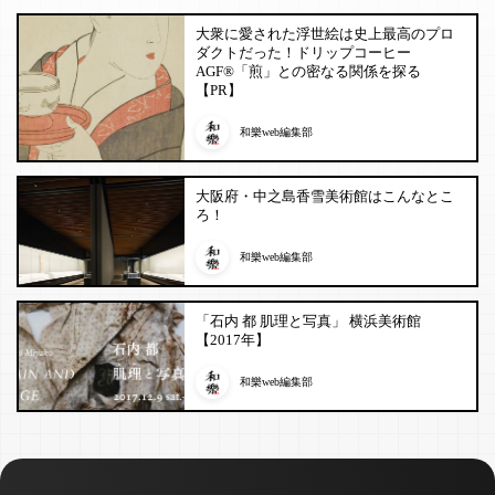
大衆に愛された浮世絵は史上最高のプロ
ダクトだった！ドリップコーヒー
AGF®「煎」との密なる関係を探る
【PR】
和樂web編集部
大阪府・中之島香雪美術館はこんなとこ
ろ！
和樂web編集部
「石内 都 肌理と写真」 横浜美術館
【2017年】
和樂web編集部