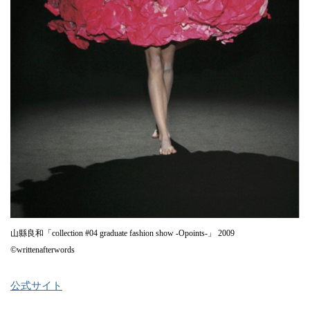
山縣良和「collection #04 graduate fashion show -Opoints-」 2009
©writtenafterwords
公式サイト