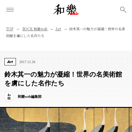
検索
TOP
ROCK 和樂web
Art
鈴木其一の魅力が凝縮！世界の名美
術館を虜にした名作たち
Art
2017.12.26
鈴木其一の魅力が凝縮！世界の名美術館
を虜にした名作たち
和樂web編集部