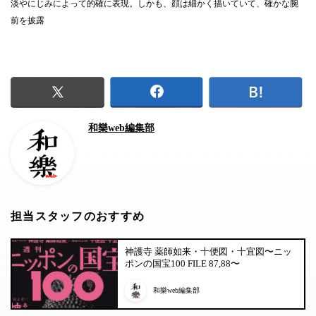
淡やにじみによって的確に表現。しかも、顔は細かく描いていて、確かな腕
前を披露
和樂web編集部
担当スタッフのおすすめ
神護寺 薬師如来・十便図・十宜図〜ニッ
ポンの国宝100 FILE 87,88〜
和樂web編集部