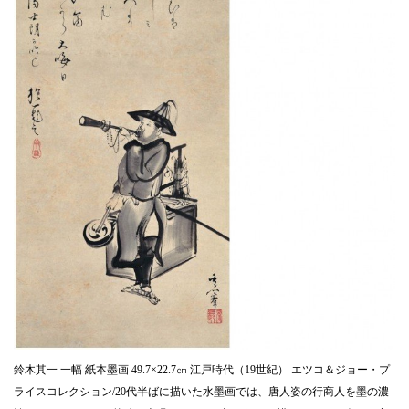
鈴木其一 一幅 紙本墨画 49.7×22.7㎝ 江戸時代（19世紀） エツコ＆ジョー・プ
ライスコレクション/20代半ばに描いた水墨画では、唐人姿の行商人を墨の濃