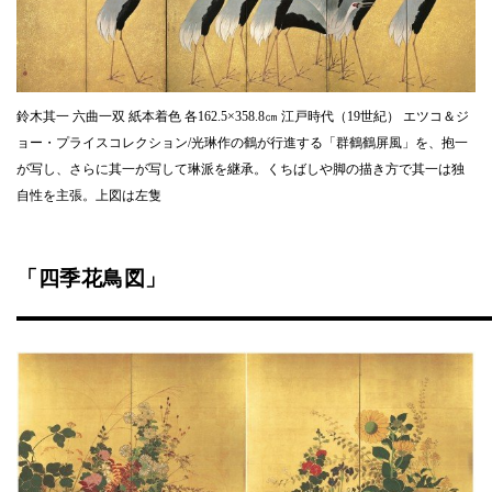
鈴木其一 六曲一双 紙本着色 各162.5×358.8㎝ 江戸時代（19世紀） エツコ＆ジ
ョー・プライスコレクション/光琳作の鶴が行進する「群鶴鶴屏風」を、抱一
が写し、さらに其一が写して琳派を継承。くちばしや脚の描き方で其一は独
自性を主張。上図は左隻
「四季花鳥図」