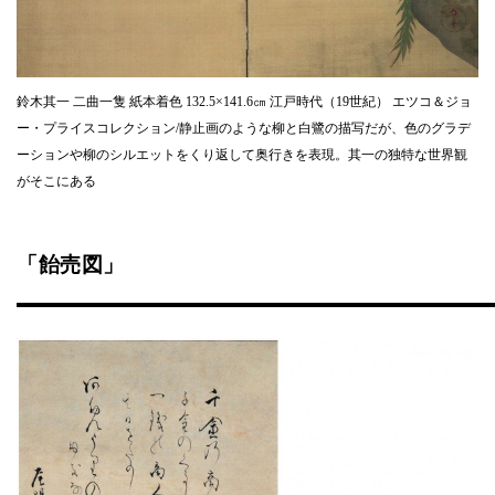
鈴木其一 二曲一隻 紙本着色 132.5×141.6㎝ 江戸時代（19世紀） エツコ＆ジョ
ー・プライスコレクション/静止画のような柳と白鷺の描写だが、色のグラデ
ーションや柳のシルエットをくり返して奥行きを表現。其一の独特な世界観
がそこにある
「飴売図」