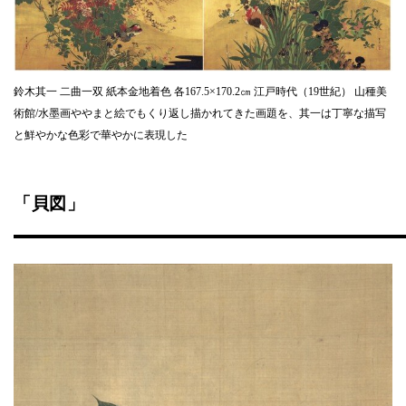
鈴木其一 二曲一双 紙本金地着色 各167.5×170.2㎝ 江戸時代（19世紀） 山種美
術館/水墨画ややまと絵でもくり返し描かれてきた画題を、其一は丁寧な描写
と鮮やかな色彩で華やかに表現した
「貝図」