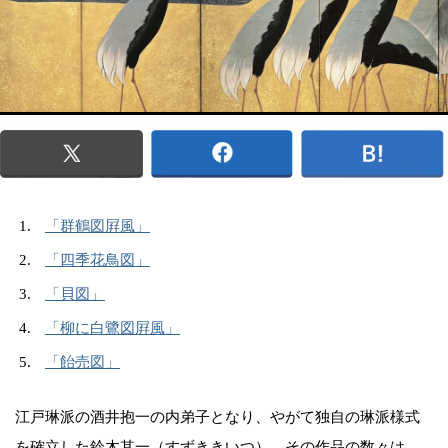
「群鶴図屛風」
「四季花鳥図」
「貝図」
「柳に白鷺図屛風」
「飴売図」
江戸琳派の酒井抱一の内弟子となり、やがて独自の琳派様式
を確立した鈴木其一（すずききいつ）。その作品の数々は、