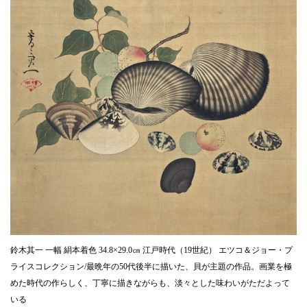
鈴木其一 一幅 絹本着色 34.8×29.0㎝ 江戸時代（19世紀） エツコ＆ジョー・プ
ライスコレクション/最晩年の50代後半に描いた、貝が主題の作品。画業を極
めた時代の作らしく、丁寧に描きながらも、淡々とした味わいがただよって
いる