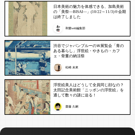
日本美術の魅力を体感できる、加島美術
の「美祭―BISAI―」(10/22～11/3)※会期
は終了しました
和樂web編集部
渋谷でジャパンブルーのＷ展覧会「青の
ある暮らし」浮世絵・やきもの・カフ
ェ・骨董の納涼祭
松崎 未來
浮世絵美人はどうして全員同じ顔なの？
太田記念美術館「ニッポンの浮世絵」を
通して数々の謎に迫る！
齋藤 久嗣