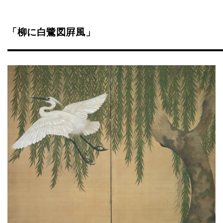
「柳に白鷺図屛風」