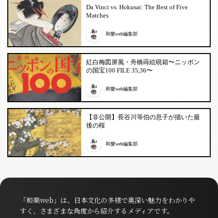
Da Vinci vs. Hokusai: The Best of Five
Matches
和樂web編集部
紅白梅図屏風・舟橋蒔絵硯箱〜ニッポン
の国宝100 FILE 35,36〜
和樂web編集部
【非公開】長谷川等伯の息子が描いた最
後の桜
和樂web編集部
「和樂web」は、日本文化の多様で奥深い魅力をわかりや
すく、さまざまな角度から紹介するメディアです。