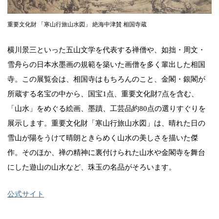
重要文化財 「寒山行旅山水図」 絶海中津賛 相国寺蔵
横川景三といった五山文学を代表する禅僧や、如拙・周文・
雪舟らの日本水墨画の規範を築いた画僧を多く輩出した相国
寺。この展覧会は、相国寺はもちろんのこと、金閣・銀閣が
所蔵する名宝の中から、国宝1点、重要文化財7点を含む、
「山水」をめぐる絵画、墨蹟、工芸品約80点の選りすぐりを
展示します。重要文化財「寒山行旅山水図」は、晴れた日の
雪山が陽をうけて晴朗ときらめく山水の美しさを描いた傑
作。そのほか、禅の精神に裏付けられた山水や金閣寺を舞台
にした遊山の山水など、珠玉の名品がそろいます。
公式サイト