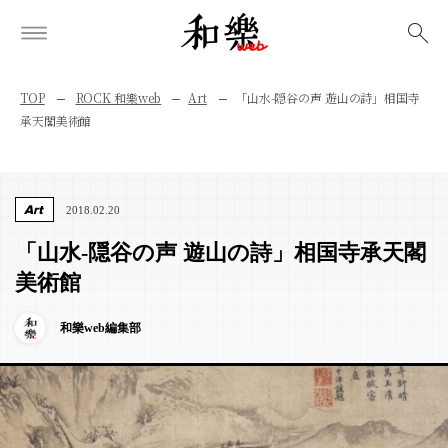
検索
TOP
ROCK 和樂web
Art
「山水-隠谷の声 遊山の詩」相国寺
承天閣美術館
Art
2018.02.20
「山水-隠谷の声 遊山の詩」相国寺承天閣
美術館
和樂web編集部