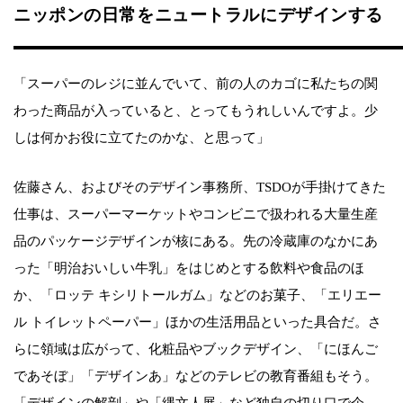
ニッポンの日常をニュートラルにデザインする
「スーパーのレジに並んでいて、前の人のカゴに私たちの関
わった商品が入っていると、とってもうれしいんですよ。少
しは何かお役に立てたのかな、と思って」
佐藤さん、およびそのデザイン事務所、TSDOが手掛けてきた
仕事は、スーパーマーケットやコンビニで扱われる大量生産
品のパッケージデザインが核にある。先の冷蔵庫のなかにあ
った「明治おいしい牛乳」をはじめとする飲料や食品のほ
か、「ロッテ キシリトールガム」などのお菓子、「エリエー
ル トイレットペーパー」ほかの生活用品といった具合だ。さ
らに領域は広がって、化粧品やブックデザイン、「にほんご
であそぼ」「デザインあ」などのテレビの教育番組もそう。
「デザインの解剖」や「縄文人展」など独自の切り口で企