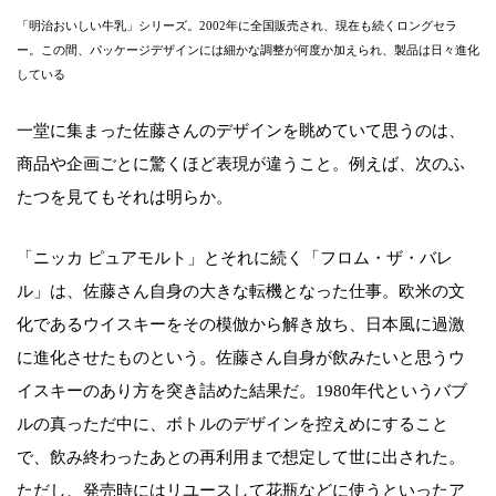
「明治おいしい牛乳」シリーズ。2002年に全国販売され、現在も続くロングセラ
ー。この間、パッケージデザインには細かな調整が何度か加えられ、製品は日々進化
している
一堂に集まった佐藤さんのデザインを眺めていて思うのは、
商品や企画ごとに驚くほど表現が違うこと。例えば、次のふ
たつを見てもそれは明らか。
「ニッカ ピュアモルト」とそれに続く「フロム・ザ・バレ
ル」は、佐藤さん自身の大きな転機となった仕事。欧米の文
化であるウイスキーをその模倣から解き放ち、日本風に過激
に進化させたものという。佐藤さん自身が飲みたいと思うウ
イスキーのあり方を突き詰めた結果だ。1980年代というバブ
ルの真っただ中に、ボトルのデザインを控えめにすること
で、飲み終わったあとの再利用まで想定して世に出された。
ただし、発売時にはリユースして花瓶などに使うといったア