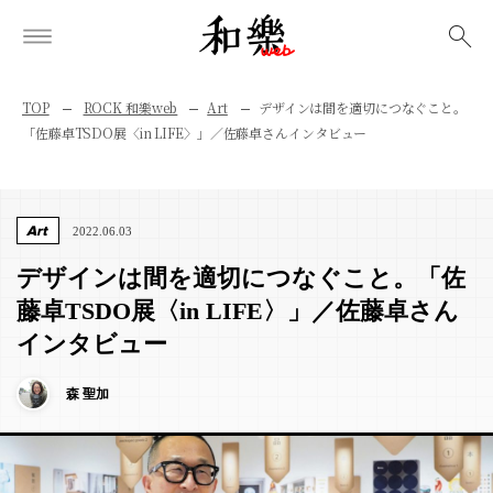
検索
TOP
ROCK 和樂web
Art
デザインは間を適切につなぐこと。
「佐藤卓TSDO展〈in LIFE〉」／佐藤卓さんインタビュー
Art
2022.06.03
デザインは間を適切につなぐこと。「佐
藤卓TSDO展〈in LIFE〉」／佐藤卓さん
インタビュー
森 聖加