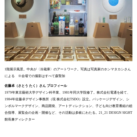
1階展示風景。中央が〈冷蔵庫〉のアートワーク。写真は写真家のホンマタカシさん
による ※会場での撮影はすべて森聖加
佐藤卓（さとう たく）さん プロフィール
1979年東京藝術大学デザイン科卒業、1981年同大学院修了。株式会社電通を経て、
1984年佐藤卓デザイン事務所（現 株式会社TSDO）設立。パッケージデザイン、シ
ンボルマークデザイン、商品開発、アートディレクション、子ども向け教育番組の総
合指導、展覧会の企画・開催など、その活動は多岐にわたる。21_21 DESIGN SIGHT
館長兼ディレクター