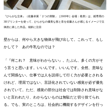
『ひらがな立体』（佐藤卓展「２つの実験」［2009年］会場：巷房）は、紙専用の
3Ðプリンターを使って、ひらがなの優美な形と音を佐藤さんが感じるイメージで立
体的に表した作品。傾斜に注目
壁からは、何やら大きな物体が飛び出して。これって、もし
かして？ あの牛乳なのでは？
「『何これ？ 意味がわからない』。たぶん、多くの方がそ
う言うと思います。いいんです。いいんです。全然、意味な
んて関係ない。仕事では人を説得して行く力が必要とされる
けれど、理屈ではない、言語化されていない感覚が必ず優先
されていて。ただ、感覚の部分は社会では削除され意味がな
いと言われたり、わからないものは無駄だと切り捨てられ
る。でも、実のところは、社会的に機能するデザインを行っ