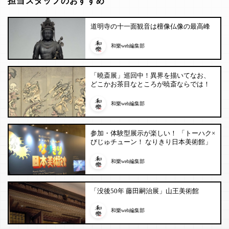
担当スタッフのおすすめ
道明寺の十一面観音は檀像仏像の最高峰
和樂web編集部
「曉斎展」巡回中！異界を描いてなお、
どこかお茶目なところが暁斎ならでは！
和樂web編集部
参加・体験型展示が楽しい！ 「トーハク×
びじゅチューン！ なりきり日本美術館」
和樂web編集部
「没後50年 藤田嗣治展」山王美術館
和樂web編集部