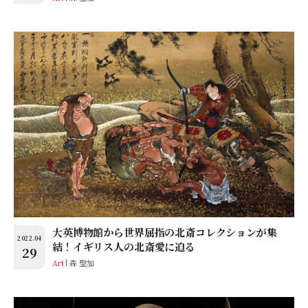
大英博物館から世界屈指の北斎コレクションが集
2022.04
結！イギリス人の北斎愛に迫る
29
Art
森 聖加