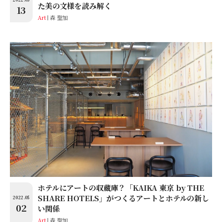
た美の文様を読み解く
13
Art
森 聖加
ホテルにアートの収蔵庫？「KAIKA 東京 by THE
SHARE HOTELS」がつくるアートとホテルの新し
2022.05
02
い関係
Art
森 聖加