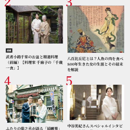
連載
武者小路千家のお盆と精進料理
八百比丘尼とは？人魚の肉を食べ
（前編）【料理家 千麻子の「千歳
800年生きた女の生涯とその結末
一食」】
を解説
中谷美紀さんスペシャルインタビ
ふたりの菊之丞が語る「綺麗事」