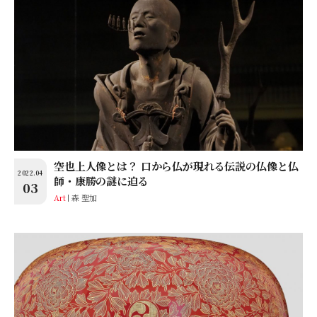
空也上人像とは？ 口から仏が現れる伝説の仏像と仏
2022.04
師・康勝の謎に迫る
03
Art
森 聖加