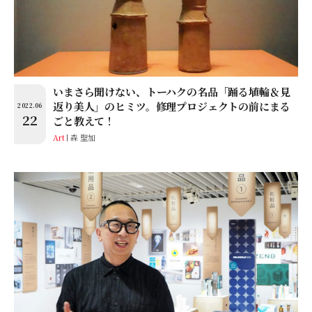
いまさら聞けない、トーハクの名品「踊る埴輪＆見
返り美人」のヒミツ。修理プロジェクトの前にまる
2022.06
22
ごと教えて！
Art
森 聖加