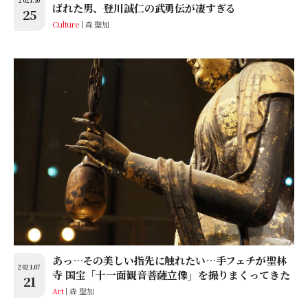
ばれた男、登川誠仁の武勇伝が凄すぎる
25
Culture
森 聖加
あっ…その美しい指先に触れたい…手フェチが聖林
2021.07
寺 国宝「十一面観音菩薩立像」を撮りまくってきた
21
Art
森 聖加