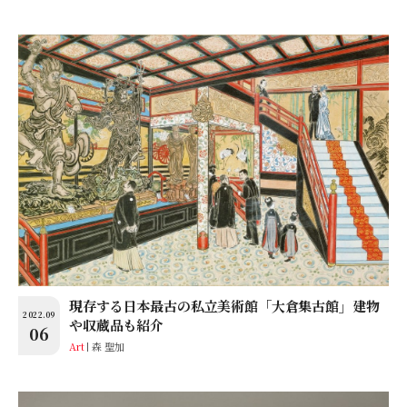
現存する日本最古の私立美術館「大倉集古館」建物
2022.09
や収蔵品も紹介
06
Art
森 聖加