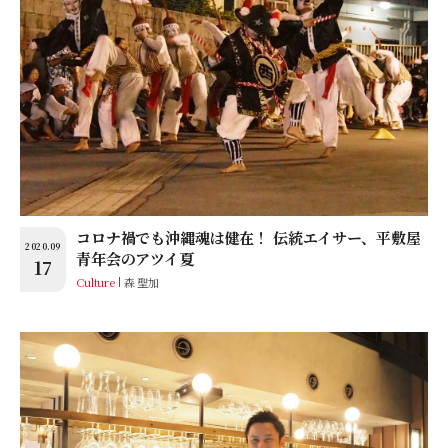
コロナ禍でも沖縄魂は健在！ 伝統エイサー、平敷屋
2020.09
青年会のアツイ夏
17
Culture
森 聖加