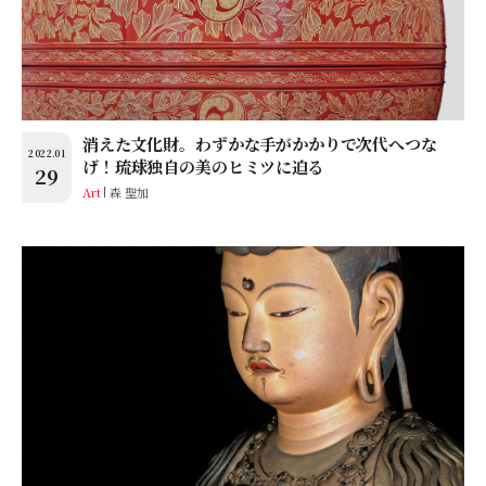
消えた文化財。わずかな手がかかりで次代へつな
2022.01
げ！琉球独自の美のヒミツに迫る
29
Art
森 聖加