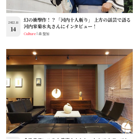
幻の衝撃作！？「河内十人斬り」 上方の話芸で語る
2022.11
河内家菊水丸さんにインタビュー！
14
Culture
森 聖加