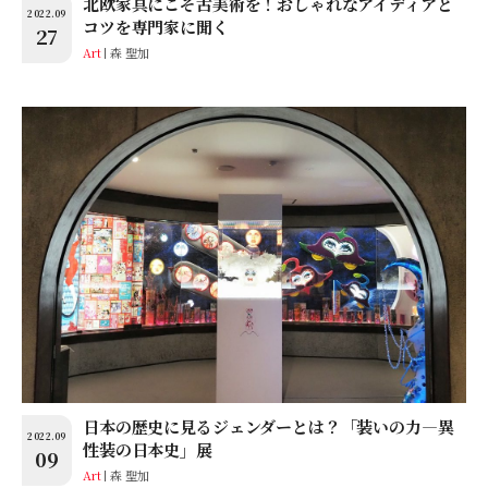
北欧家具にこそ古美術を！おしゃれなアイディアと
2022.09
コツを専門家に聞く
27
Art
森 聖加
日本の歴史に見るジェンダーとは？「装いの力―異
2022.09
性装の日本史」展
09
Art
森 聖加