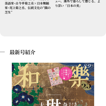
ュー。海外で暮らして感じる、よ
落語家･古今亭菊之丞×日本舞踊
り深い「日本の美」
家･尾上菊之丞、伝統文化の“隣の
芝生”
最新号紹介