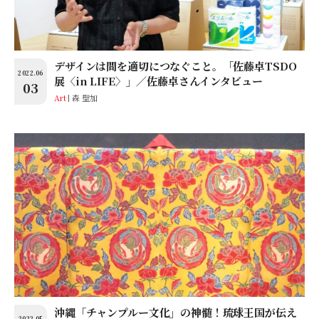
デザインは間を適切につなぐこと。「佐藤卓TSDO
2022.06
展〈in LIFE〉」／佐藤卓さんインタビュー
03
Art
森 聖加
沖縄「チャンプルー文化」の神髄！琉球王国が伝え
2022.05