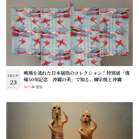
戦禍を逃れた日本屈指のコレクション！特別展「復
2022.07
帰50年記念 沖縄の美」で知る、柳宗悦と沖縄
23
Art
森 聖加