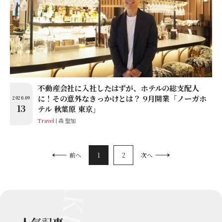
不動産会社に入社したはずが、ホテルの総支配人
に！その意外なきっかけとは？ 9月開業「ノーガホ
2020.09
13
テル 秋葉原 東京」
Travel
森 聖加
1
2
前へ
次へ