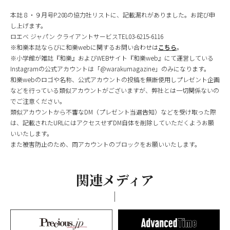
本誌８・９月号P.208の協力社リストに、記載漏れがありました。お詫び申
し上げます。
ロエベ ジャパン クライアントサービスTEL03-6215-6116
※和樂本誌ならびに和樂webに関するお問い合わせは
こちら
。
※小学館が雑誌『和樂』およびWEBサイト『和樂web』にて運営している
Instagramの公式アカウントは「@warakumagazine」のみになります。
和樂webのロゴや名称、公式アカウントの投稿を無断使用しプレゼント企画
などを行っている類似アカウントがございますが、弊社とは一切関係ないの
でご注意ください。
類似アカウントから不審なDM（プレゼント当選告知）などを受け取った際
は、記載されたURLにはアクセスせずDM自体を削除していただくようお願
いいたします。
また被害防止のため、同アカウントのブロックをお願いいたします。
関連メディア