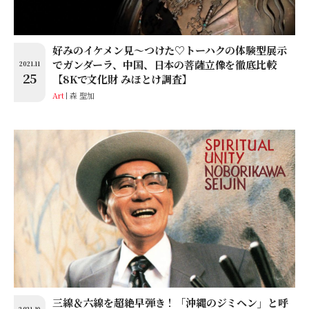
好みのイケメン見～つけた♡トーハクの体験型展示
でガンダーラ、中国、日本の菩薩立像を徹底比較
2021.11
25
【8Kで文化財 みほとけ調査】
Art
森 聖加
三線＆六線を超絶早弾き！「沖縄のジミヘン」と呼
2021.10