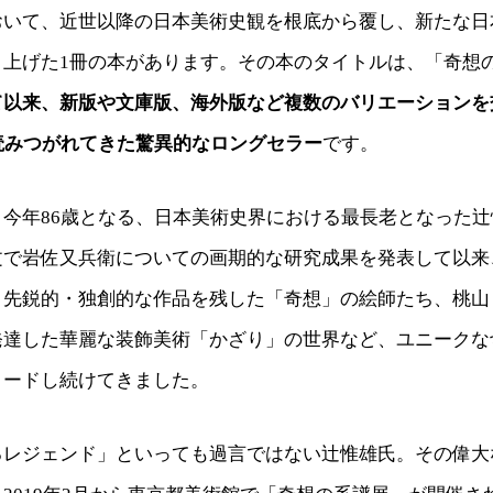
おいて、近世以降の日本美術史観を根底から覆し、新たな日
り上げた1冊の本があります。その本のタイトルは、「奇想
て以来、新版や文庫版、海外版など複数のバリエーションを
読みつがれてきた驚異的なロングセラー
です。
、今年86歳となる、日本美術史界における最長老となった
文で岩佐又兵衛についての画期的な研究成果を発表して以来
、先鋭的・独創的な作品を残した「奇想」の絵師たち、桃山
発達した華麗な装飾美術「かざり」の世界など、ユニークな
リードし続けてきました。
るレジェンド」といっても過言ではない辻惟雄氏。その偉大