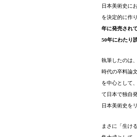
日本美術史に
を決定的に作
年に発売され
50年にわたり
執筆したのは
時代の卒料論
を中心として
て日本で独自
日本美術史を
まさに「生け