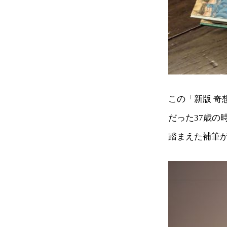
この「新版 
だった37歳
踏まえた補筆