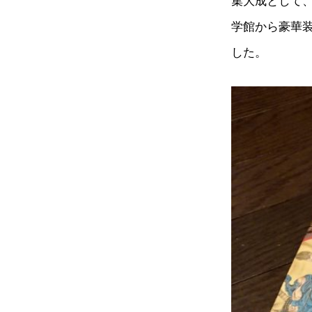
集大成として、
学館から豪華
した。