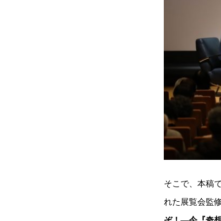
そこで、本稿で
れた展覧会監
ぞ！―今『奇