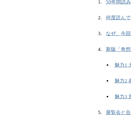
50年間読
何度読んで
なぜ、今回
新版「奇想
魅力1
魅力2
魅力3
展覧会と合