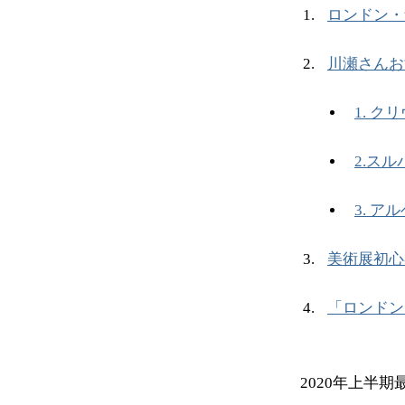
ロンドン・
川瀬さんお
1. 
2.ス
3. 
美術展初心
「ロンドン
2020年上半