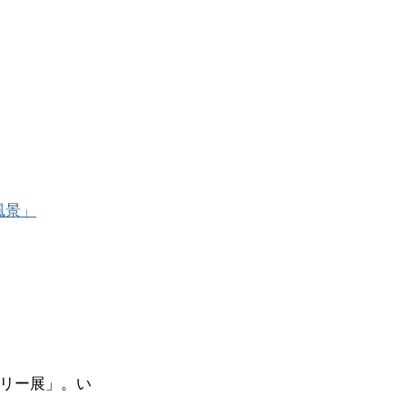
風景」
ラリー展」。い