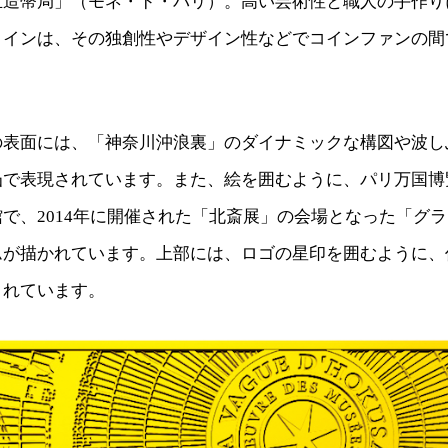
立造幣局」（モネ・ド・パリ）。高い芸術性と職人の手作り
コインは、その独創性やデザイン性などでコインファンの間
の表面には、「神奈川沖浪裏」のダイナミックな構図や波し
凸で表現されています。また、絵を囲むように、パリ万国博
で、2014年に開催された「北斎展」の会場となった「グ
ムが描かれています。上部には、ロゴの星印を囲むように、
まれています。