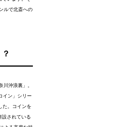
ャンルで北斎への
！？
 神奈川沖浪裏」。
コイン」シリー
ました。コインを
併設されている