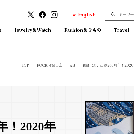
# English
e
Jewelry＆Watch
Fashion＆きもの
Travel
TOP
ROCK 和樂web
Art
葛飾北斎、生誕260周年！202
！2020年