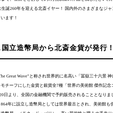
年は生誕260年を迎える北斎イヤー！ 国内外のさまざまなジ
ています！
ス国立造幣局から北斎金貨が発行
he Great Wave”と称され世界的に名高い「冨嶽三十六景
モチーフにした金貨と銀貨全7種「世界の美術館 傑作記念
1月20日より、全国の金融機関で予約販売されることとなり
864年に設立し造幣局としては世界最古とされ、美術館も