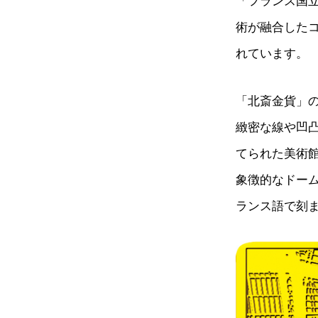
「フランス国
術が融合した
れています。
「北斎金貨」
緻密な線や凹
てられた美術館
象徴的なドー
ランス語で刻