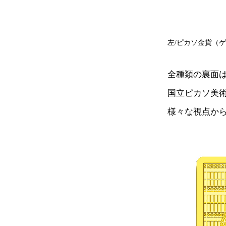
左/ピカソ金貨（ゲ
全種類の裏面
国立ピカソ美
様々な視点か