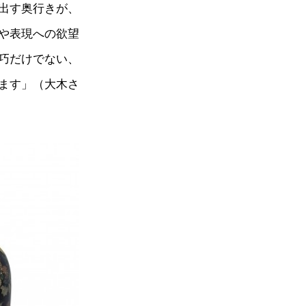
出す奥行きが、
や表現への欲望
巧だけでない、
ます」（大木さ