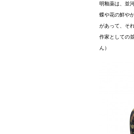
明釉薬は、並
蝶や花の鮮や
があって、そ
作家としての
ん）