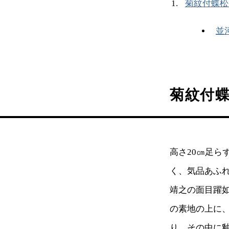
菊紋付蝶松
並
菊紋付
高さ20㎝足
く、気品あふ
靖之の面目躍
の素地の上に
り、その中に