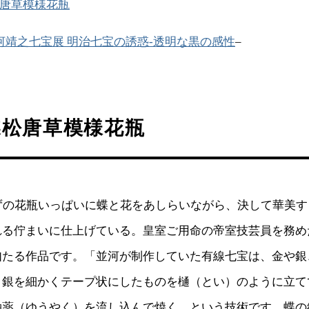
唐草模様花瓶
河靖之七宝展 明治七宝の誘惑-透明な黒の感性
–
蝶松唐草模様花瓶
らずの花瓶いっぱいに蝶と花をあしらいながら、決して華美
れる佇まいに仕上げている。皇室ご用命の帝室技芸員を務め
如たる作品です。「並河が制作していた有線七宝は、金や銀
、銀を細かくテープ状にしたものを樋（とい）のように立て
釉薬（ゆうやく）を流し込んで焼く、という技術です。蝶の