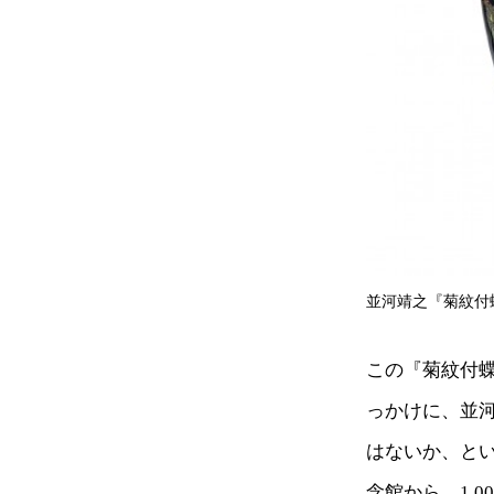
並河靖之『菊紋付
この『菊紋付
っかけに、並
はないか、と
念館から、1,