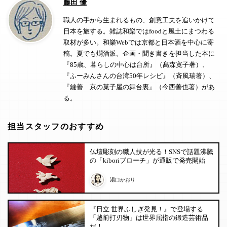
藤田 優
職人の手から生まれるもの、創意工夫を追いかけて
日本を旅する。雑誌和樂ではfoodと風土にまつわる
取材が多い。和樂Webでは京都と日本酒を中心に寄
稿。夏でも燗酒派。企画・聞き書きを担当した本に
『85歳、暮らしの中心は台所』（髙森寛子著）、
『ふーみんさんの台湾50年レシピ』（斉風瑞著）、
『鍵善 京の菓子屋の舞台裏』（今西善也著）があ
る。
担当スタッフのおすすめ
仏壇彫刻の職人技が光る！SNSで話題沸騰
の「kiboriブローチ」が通販で発売開始
湯口かおり
『日立 世界ふしぎ発見！』で登場する
「越前打刃物」は世界屈指の鍛造芸術品
だ！