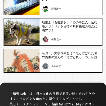
澤田真一
地雷よりも義肢を。「心の中に入り込む
モノづくり」を目指す川村義肢の理念に
胸アツ！
伊藤 公一
名刀・八文字長義とは？鬼と呼ばれた佐
竹義重の愛刀の「兜ごと真っ二つ」伝説
あきみず
「和樂web」は、日本文化の多様で奥深い魅力をわかりや
すく、さまざまな角度から紹介するメディアです。
美しく、ラグジュアリーで、格調高いながらも時にはロッ