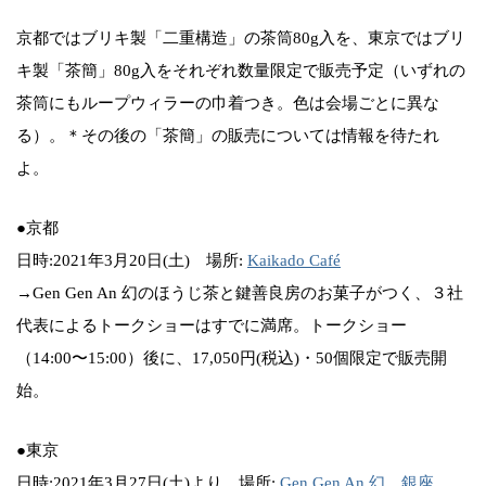
京都ではブリキ製「二重構造」の茶筒80g入を、東京ではブリ
キ製「茶簡」80g入をそれぞれ数量限定で販売予定（いずれの
茶筒にもループウィラーの巾着つき。色は会場ごとに異な
る）。＊その後の「茶簡」の販売については情報を待たれ
よ。
●京都
日時:2021年3月20日(土) 場所:
Kaikado Café
→Gen Gen An 幻のほうじ茶と鍵善良房のお菓子がつく、３社
代表によるトークショーはすでに満席。トークショー
（14:00〜15:00）後に、17,050円(税込)・50個限定で販売開
始。
●東京
日時:2021年3月27日(土)より 場所:
Gen Gen An 幻 銀座