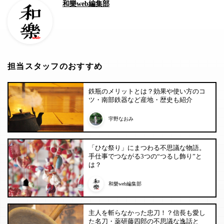
和樂web編集部
担当スタッフのおすすめ
鉄瓶のメリットとは？効果や使い方のコ
ツ・南部鉄器など産地・歴史も紹介
宇野なおみ
「ひな祭り」にまつわる不思議な物語。
手仕事でつながる3つの“つるし飾り”と
は？
和樂web編集部
主人を斬らなかった忠刀！？信長も愛し
た名刀・薬研藤四郎の不思議な逸話と