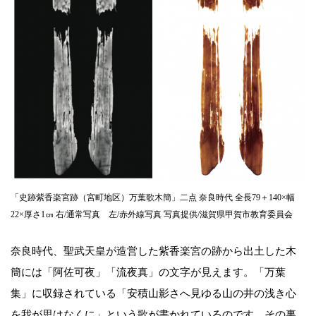
「史跡紫香楽宮跡（宮町地区）万葉歌木簡」二点 奈良時代 全長79＋140×幅
22×厚さ1㎝ 右/通常写真 左/赤外線写真 写真提供/滋賀県甲賀市教育委員会
奈良時代、聖武天皇が造営した紫香楽宮の跡から出土した木
簡には「阿佐可夜」「流夜真」の文字が見えます。「万葉
集」に収録されている「安積山影さへ見ゆる山の井の浅き心
を我が思はなくに」という歌が書かれているのです。その裏