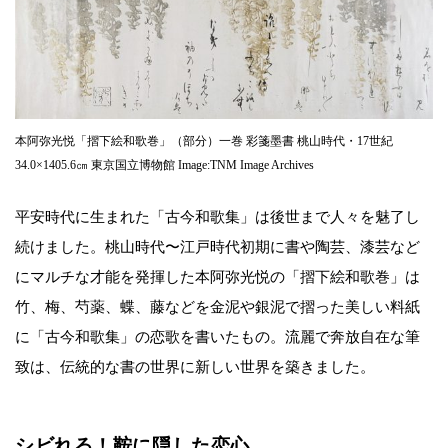
本阿弥光悦「摺下絵和歌巻」（部分）一巻 彩箋墨書 桃山時代・17世紀
34.0×1405.6㎝ 東京国立博物館 Image:TNM Image Archives
平安時代に生まれた「古今和歌集」は後世まで人々を魅了し
続けました。桃山時代〜江戸時代初期に書や陶芸、漆芸など
にマルチな才能を発揮した本阿弥光悦の「摺下絵和歌巻」は
竹、梅、芍薬、蝶、藤などを金泥や銀泥で摺った美しい料紙
に「古今和歌集」の恋歌を書いたもの。流麗で奔放自在な筆
致は、伝統的な書の世界に新しい世界を築きました。
シビれる！鞍に隠した恋心