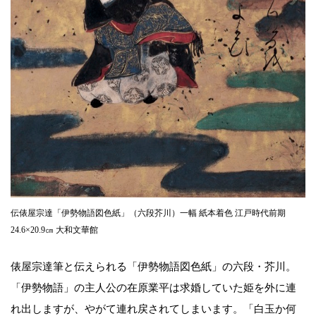
伝俵屋宗達「伊勢物語図色紙」（六段芥川）一幅 紙本着色 江戸時代前期
24.6×20.9㎝ 大和文華館
俵屋宗達筆と伝えられる「伊勢物語図色紙」の六段・芥川。
「伊勢物語」の主人公の在原業平は求婚していた姫を外に連
れ出しますが、やがて連れ戻されてしまいます。「白玉か何