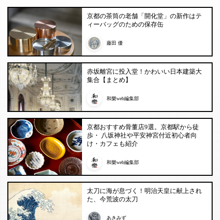
京都の茶筒の老舗「開化堂」の新作はテ
ィーバッグのための保存缶
藤田 優
赤坂離宮に投入堂！かわいい日本建築大
集合【まとめ】
和樂web編集部
京都おすすめ骨董店9選。京都駅から徒
歩・ 八坂神社や平安神宮付近初心者向
け・カフェも紹介
和樂web編集部
太刀に海が息づく！明治天皇に献上され
た、今荒波の太刀
あきみず