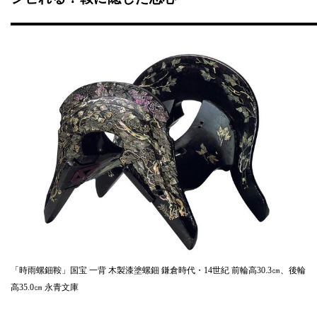
「時雨螺鈿鞍」国宝 一背 木製漆塗螺鈿 鎌倉時代・14世紀 前輪高30.3㎝、後輪
高35.0㎝ 永青文庫