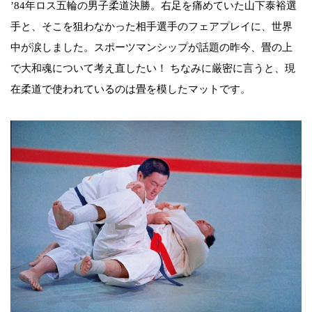
’84年ロス五輪の男子柔道決勝。右足を痛めていた山下泰裕選
手と、そこを狙わなかった相手選手のフェアプレイに、世界
中が涙しました。スポーツマンシップが話題の昨今、畳の上
で大和魂について考え直したい！ ちなみに厳密に言うと、現
在柔道で使われているのは畳を模したマットです。