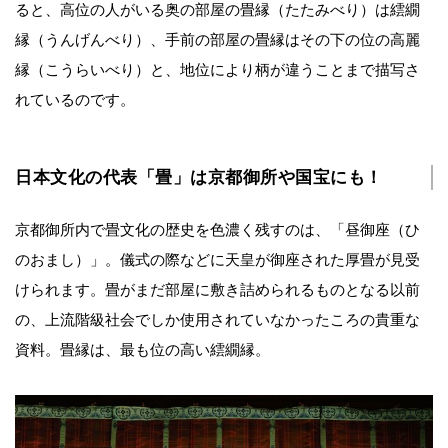
ると、高位の人がいる奥の部屋の畳縁（たたみべり）は繧繝
縁（うんげんべり）、手前の部屋の畳縁はその下の位の高麗
縁（こうらいべり）と、地位により柄が違うことまで描写さ
れているのです。
日本文化の代表「畳」は京都御所や国宝にも！
京都御所内で畳文化の歴史を色濃く残すのは、「昼御座（ひ
のおまし）」。儀式の際などに天皇が御座された厚畳が見受
けられます。畳がまだ部屋に敷き詰められるものとなる以前
の、上流階級社会でしか使用されていなかったころの貴重な
資料。畳縁は、最も位の高い繧繝縁。