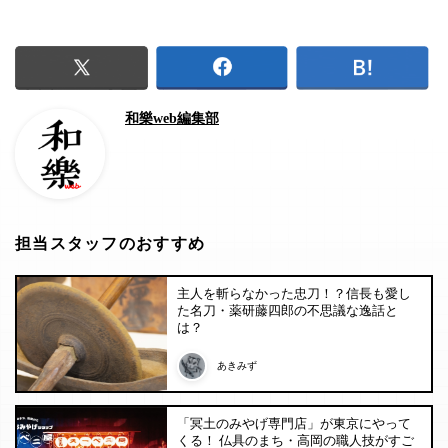
和樂web編集部
担当スタッフのおすすめ
主人を斬らなかった忠刀！？信長も愛し
た名刀・薬研藤四郎の不思議な逸話と
は？
あきみず
「冥土のみやげ専門店」が東京にやって
くる！ 仏具のまち・高岡の職人技がすご