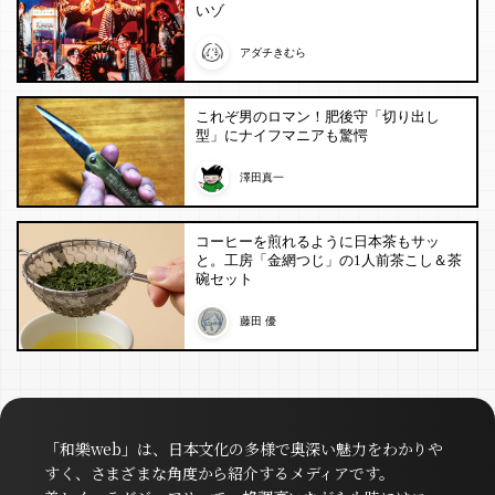
いゾ
アダチきむら
これぞ男のロマン！肥後守「切り出し
型」にナイフマニアも驚愕
澤田真一
コーヒーを煎れるように日本茶もサッ
と。工房「金網つじ」の1人前茶こし＆茶
碗セット
藤田 優
「和樂web」は、日本文化の多様で奥深い魅力をわかりや
すく、さまざまな角度から紹介するメディアです。