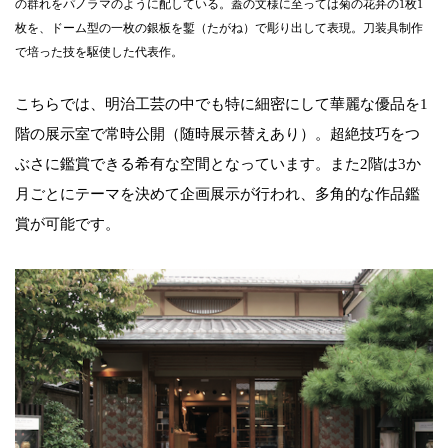
の群れをパノラマのように配している。蓋の文様に至っては菊の花弁の1枚1
枚を、ドーム型の一枚の銀板を鏨（たがね）で彫り出して表現。刀装具制作
で培った技を駆使した代表作。
こちらでは、明治工芸の中でも特に細密にして華麗な優品を1
階の展示室で常時公開（随時展示替えあり）。超絶技巧をつ
ぶさに鑑賞できる希有な空間となっています。また2階は3か
月ごとにテーマを決めて企画展示が行われ、多角的な作品鑑
賞が可能です。