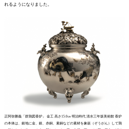
れるようになりました。
正阿弥勝義「群鶏図香炉」 金工 高さ15.0㎝ 明治時代 清水三年坂美術館 香炉
の本体は、銀地に金、銀、赤銅、素銅などの素材を象嵌（ぞうがん）して鶏