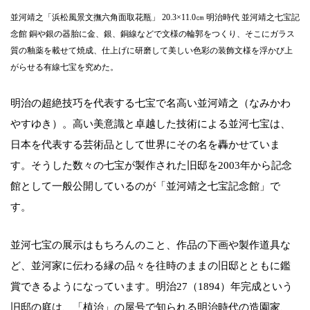
並河靖之「浜松風景文撫六角面取花瓶」 20.3×11.0㎝ 明治時代 並河靖之七宝記
念館 銅や銀の器胎に金、銀、銅線などで文様の輪郭をつくり、そこにガラス
質の釉薬を載せて焼成、仕上げに研磨して美しい色彩の装飾文様を浮かび上
がらせる有線七宝を究めた。
明治の超絶技巧を代表する七宝で名高い並河靖之（なみかわ
やすゆき）。高い美意識と卓越した技術による並河七宝は、
日本を代表する芸術品として世界にその名を轟かせていま
す。そうした数々の七宝が製作された旧邸を2003年から記念
館として一般公開しているのが「並河靖之七宝記念館」で
す。
並河七宝の展示はもちろんのこと、作品の下画や製作道具な
ど、並河家に伝わる縁の品々を往時のままの旧邸とともに鑑
賞できるようになっています。明治27（1894）年完成という
旧邸の庭は、「植治」の屋号で知られる明治時代の造園家、