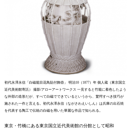
初代永澤永信「白磁籠目花鳥貼付飾壺」 明治10（1877）年 個人蔵（東京国立
近代美術館寄託） 撮影/アローアートワークス 一見すると竹籠に着色したよう
な外部の造形だが、すべて白磁でできているというから、驚愕すべき技巧が
施された一作と言える。初代永澤永信（ながさわえいしん）は兵庫の出石焼
を代表する陶工で伝統の白磁を用いた華麗な作品で知られる。
東京・竹橋にある東京国立近代美術館の分館として昭和