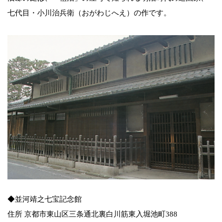
七代目・小川治兵衛（おがわじへえ）の作です。
◆並河靖之七宝記念館
住所 京都市東山区三条通北裏白川筋東入堀池町388