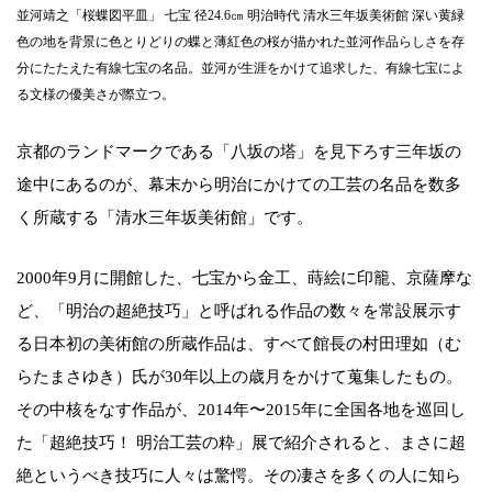
並河靖之「桜蝶図平皿」 七宝 径24.6㎝ 明治時代 清水三年坂美術館 深い黄緑
色の地を背景に色とりどりの蝶と薄紅色の桜が描かれた並河作品らしさを存
分にたたえた有線七宝の名品。並河が生涯をかけて追求した、有線七宝によ
る文様の優美さが際立つ。
京都のランドマークである「八坂の塔」を見下ろす三年坂の
途中にあるのが、幕末から明治にかけての工芸の名品を数多
く所蔵する「清水三年坂美術館」です。
2000年9月に開館した、七宝から金工、蒔絵に印籠、京薩摩な
ど、「明治の超絶技巧」と呼ばれる作品の数々を常設展示す
る日本初の美術館の所蔵作品は、すべて館長の村田理如（む
らたまさゆき）氏が30年以上の歳月をかけて蒐集したもの。
その中核をなす作品が、2014年〜2015年に全国各地を巡回し
た「超絶技巧！ 明治工芸の粋」展で紹介されると、まさに超
絶というべき技巧に人々は驚愕。その凄さを多くの人に知ら