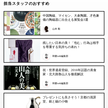
担当スタッフのおすすめ
中国陶磁、マイセン、大倉陶園。才色兼
備の陶磁器に出合える展覧会3選
山本 毅
残したい日本の美！「包む」行為は相手
を尊重する気持ちの表れ！
和樂web編集部
祝・世界遺産登録。2016年話題の美食
家・北大路魯山人を徹底解説
和樂web編集部
プレゼントにも良さそう！京都の清課
堂、銀と錫の小物