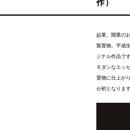
作）
起業、開業の
製置物。平成
ジナル作品で
モダンなエッセ
置物に仕上が
が初となりま