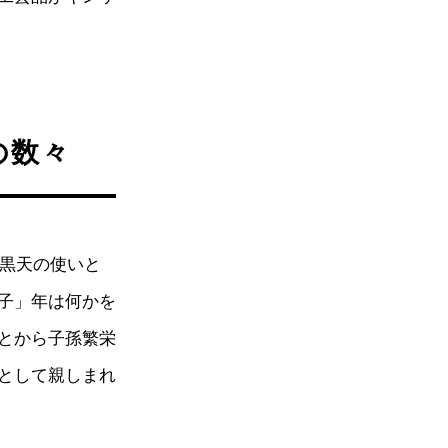
の数々
大黒天の使いと
子」年は何かを
とから子孫繁栄
として親しまれ