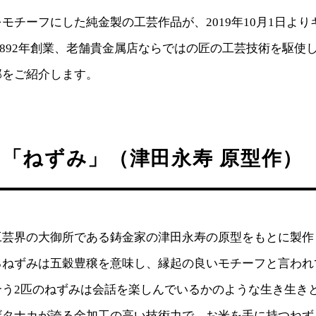
モチーフにした純金製の工芸作品が、2019年10月1日よ
1892年創業、老舗貴金属店ならではの匠の工芸技術を駆使
部をご紹介します。
「ねずみ」（津田永寿 原型作）
工芸界の大御所である鋳金家の津田永寿の原型をもとに製作
るねずみは五穀豊穣を意味し、縁起の良いモチーフと言われ
合う2匹のねずみは会話を楽しんでいるかのような生き生き
ザタナカが誇る金加工の高い技術力で、お米を手に持つねず