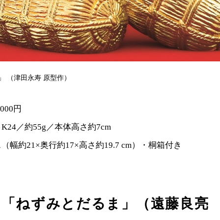
」 （津田永寿 原型作）
000円
24／約55g／本体高さ約7cm
幅約21×奥行約17×高さ約19.7 cm）・桐箱付き
物「ねずみとだるま」（遠藤良亮