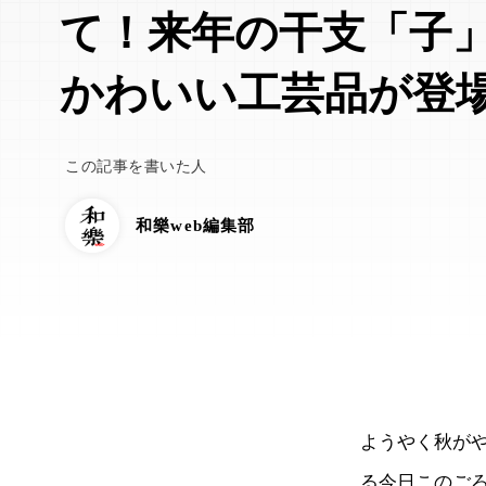
て！来年の干支「子
かわいい工芸品が登
この記事を書いた人
和樂web編集部
ようやく秋が
る今日このご