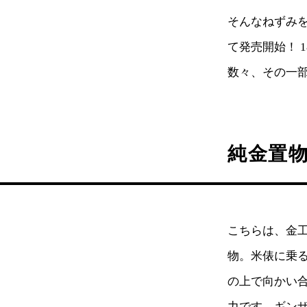
そんなねずみを
て発売開始！ 
数々、その一
純金置物
こちらは、金
物。米俵に乗
の上で向かい
力です。ギン