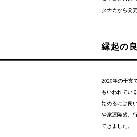
タナカから発
縁起の
2020年の干
もいわれてい
始めるには良
や家運隆盛、
てきました。