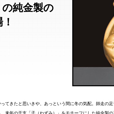
」の純金製の
場！
やってきたと思いきや、あっという間に冬の気配。師走の足
ろ、来年の干支「子（ねずみ）」をモチーフにした純金製の