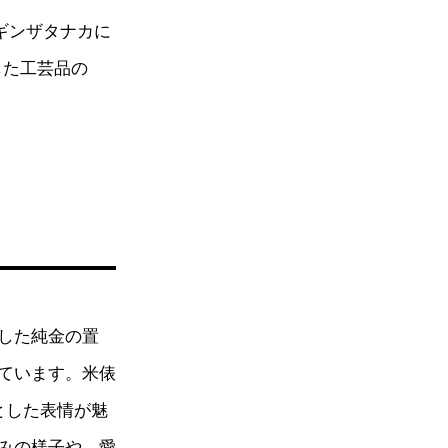
りギンザタナカに
した工芸品の
した純金の置
ています。米俵
とした表情が魅
みの様子や、愛