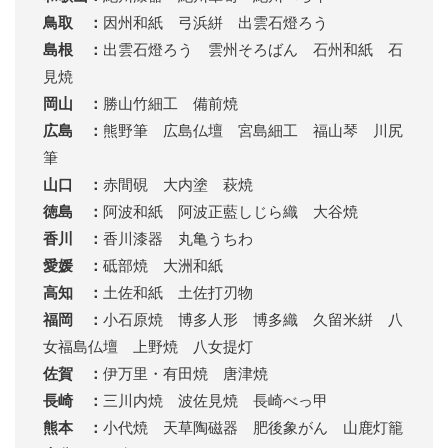
鳥取 ：
因州和紙 弓浜絣 出雲石燈ろう
島根 ：
出雲石燈ろう 雲州そろばん 石州和紙 石
見焼
岡山 ：
勝山竹細工 備前焼
広島 ：
熊野筆 広島仏壇 宮島細工 福山琴 川尻
筆
山口 ：
赤間硯 大内塗 萩焼
徳島 ：
阿波和紙 阿波正藍しじら織 大谷焼
香川 ：
香川漆器 丸亀うちわ
愛媛 ：
砥部焼 大洲和紙
高知 ：
土佐和紙 土佐打刃物
福岡 ：
小石原焼 博多人形 博多織 久留米絣 八
女福島仏壇 上野焼 八女提灯
佐賀 ：
伊万里・有田焼 唐津焼
長崎 ：
三川内焼 波佐見焼 長崎べっ甲
熊本 ：
小代焼 天草陶磁器 肥後象がん 山鹿灯籠