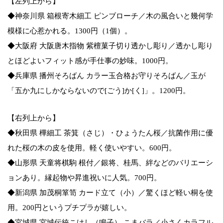
【左列上から】
◆神奈川県 箱根寄木細工 ピンブローチ／木の風合いと幾何学
模様に心惹かれる。1300円（1個）。
◆大阪府 大阪唐木指物 紫檀菓子切り透かし彫り／透かし彫り
とほどよいフィット感が手仕事の妙味。1000円。
◆兵庫県 播州そろばん カラー玉合格お守りそろばん／玉が
「五か九にしかならないので[ごう]か[く]」。1200円。
【右列上から】
◆秋田県 樺細工 茶箕（さじ）・ひょうたん桜／抗菌作用に優
れた桜の木の皮を使用。軽く使いやすい。600円。
◆山形県 天童将棋駒 根付／銀将、桂馬、絆などのバリエーシ
ョンあり。縁起物や昇進祝いに人気。700円。
◆新潟県 加茂桐箪笥 カード立て（小）／驚くほど軽い桐を使
用。200円というプチプラが嬉しい。
◆宮城県 宮城伝統こけし（鳴子） こまバラ／小さくカラフル