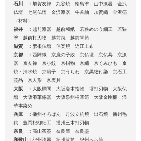
石川 ：
加賀友禅 九谷焼 輪島塗 山中漆器 金沢
仏壇 七尾仏壇 金沢漆器 牛首紬 加賀繍 金沢箔
（材料）
福井 ：
越前漆器 越前和紙 若狭めのう細工 若狭
塗 越前打刃物 越前焼 越前箪笥
滋賀 ：
彦根仏壇 信楽焼 近江上布
京都 ：
西陣織 京鹿の子絞 京仏壇 京仏具 京漆
器 京友禅 京小紋 京指物 京繍 京くみひも 京
焼・清水焼 京扇子 京うちわ 京黒紋付染 京石工
芸品 京人形 京表具
大阪 ：
大阪欄間 大阪唐木指物 堺打刃物 大阪仏
壇 大阪浪華錫器 大阪泉州桐箪笥 大阪金剛簾 浪
華本染め
兵庫 ：
播州そろばん 丹波立杭焼 出石焼 播州毛
鉤 豊岡杞柳細工 播州三木打刃物
奈良 ：
高山茶筌 奈良筆 奈良墨
和歌山：
紀州漆器 紀州箪笥 紀州へら竿