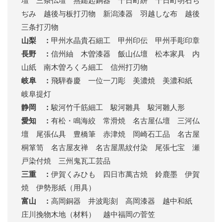
壇 三条仏壇 燕鎚起銅器 十日町絣 十日町明石ち
ぢみ 越後与板打刃物 新潟漆器 羽越しな布 越後
三条打刃物
山梨 ：
甲州水晶貴石細工 甲州印伝 甲州手彫印章
長野 ：
信州紬 木曽漆器 飯山仏壇 松本家具 内
山紙 南木曽ろくろ細工 信州打刃物
岐阜 ：
飛騨春慶 一位一刀彫 美濃焼 美濃和紙
岐阜提灯
静岡 ：
駿河竹千筋細工 駿河雛具 駿河雛人形
愛知 ：
有松・鳴海絞 常滑焼 名古屋仏壇 三河仏
壇 尾張仏具 豊橋筆 赤津焼 岡崎石工品 名古屋
桐箪笥 名古屋友禅 名古屋黒紋付染 尾張七宝 瀬
戸染付焼 三州鬼瓦工芸品
三重 ：
伊賀くみひも 四日市萬古焼 鈴鹿墨 伊賀
焼 伊勢形紙（用具）
富山 ：
高岡銅器 井波彫刻 高岡漆器 越中和紙
庄川挽物木地（材料） 越中福岡の菅笠