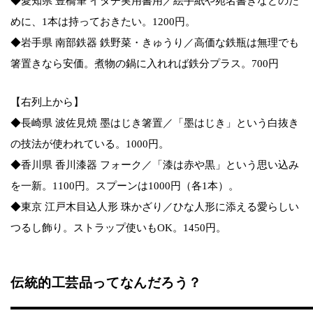
◆愛知県 豊橋筆 イタチ実用書用／絵手紙や宛名書きなどのた
めに、1本は持っておきたい。1200円。
◆岩手県 南部鉄器 鉄野菜・きゅうり／高価な鉄瓶は無理でも
箸置きなら安価。煮物の鍋に入れれば鉄分プラス。700円
【右列上から】
◆長崎県 波佐見焼 墨はじき箸置／「墨はじき」という白抜き
の技法が使われている。1000円。
◆香川県 香川漆器 フォーク／「漆は赤や黒」という思い込み
を一新。1100円。スプーンは1000円（各1本）。
◆東京 江戸木目込人形 珠かざり／ひな人形に添える愛らしい
つるし飾り。ストラップ使いもOK。1450円。
伝統的工芸品ってなんだろう？