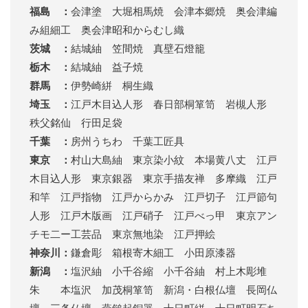
福島 ：
会津塗 大堀相馬焼 会津本郷焼 奥会津編
み組細工 奥会津昭和からむし織
茨城 ：
結城紬 笠間焼 真壁石燈籠
栃木 ：
結城紬 益子焼
群馬 ：
伊勢崎絣 桐生織
埼玉 ：
江戸木目込人形 春日部桐箪笥 岩槻人形
秩父銘仙 行田足袋
千葉 ：
房州うちわ 千葉工匠具
東京 ：
村山大島紬 東京染小紋 本場黄八丈 江戸
木目込人形 東京銀器 東京手描友禅 多摩織 江戸
和竿 江戸指物 江戸からかみ 江戸切子 江戸節句
人形 江戸木版画 江戸硝子 江戸べっ甲 東京アン
チモ二ー工芸品 東京無地染 江戸押絵
神奈川：
鎌倉彫 箱根寄木細工 小田原漆器
新潟 ：
塩沢紬 小千谷縮 小千谷紬 村上木彫堆
朱 本塩沢 加茂桐箪笥 新潟・白根仏壇 長岡仏