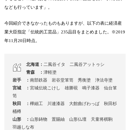
なども行っています」。
今回紹介できなかったものもありますが、以下の表に経済産
業大臣指定「伝統的工芸品」235品目をまとめました。※2019
年11月20日時点。
北海道：
二風谷イタ 二風谷アットゥシ
青森 ：
津軽塗
岩手 ：
南部鉄器 岩谷堂箪笥 秀衡塗 浄法寺塗
宮城 ：
宮城伝統こけし 雄勝硯 鳴子漆器 仙台箪
笥
秋田 ：
樺細工 川連漆器 大館曲げわっぱ 秋田杉
桶樽
山形 ：
山形鋳物 置賜紬 山形仏壇 天童将棋駒
羽越しな布