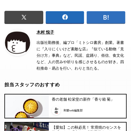
木村 悦子
出版社勤務後、編プロ「ミトシロ書房」創業。著書
に『入りにくいけど素敵な店』『似ている動物「見
分け方」事典』など。民謡、盆踊り、俗信、食文化
など、人の営みや祈りを感じさせるものが好き。四
柱推命・易占を行い、わりと当たる。
担当スタッフのおすすめ
香の老舗 松栄堂の新作「香り箱 菊」
和樂web編集部
【愛知】この秋必見！ 常滑焼のセンスを