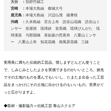
大分 ：
別府竹細工
宮崎 ：
本場大島紬 都城大弓
鹿児島：
本場大島紬 川辺仏壇 薩摩焼
沖縄 ：
久米島紬 宮古上布 読谷山花織 読谷山ミ
ンサー 壺屋焼 琉球絣 首里織 琉球びんがた 琉
球漆器 与那国織 喜如嘉の芭蕉布 八重山ミンサ
ー 八重山上布 知花花織 南風原花織 三線
実用美に満ちた伝統的工芸品。惜しまずどんどん使うこと
で、しみじみとしたよさを実感できるのがいいところ。旅先
でその土地のものを選んでもいいし、たまたま出会った工芸
品をきっかけにその土地に出かけるのもいいもの。世界がぐ
っと広がりますよ。
◆取材・撮影協力＝伝統工芸 青山スクエア