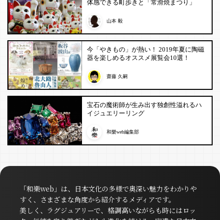
体感できる町歩きと「常滑焼まつり」
山本 毅
今「やきもの」が熱い！ 2019年夏に陶磁
器を楽しめるオススメ展覧会10選！
齋藤 久嗣
宝石の魔術師が生み出す独創性溢れるハ
イジュエリーリング
和樂web編集部
「和樂web」は、日本文化の多様で奥深い魅力をわかりや
すく、さまざまな角度から紹介するメディアです。
美しく、ラグジュアリーで、格調高いながらも時にはロッ