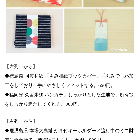
【左列上から】
◆徳島県 阿波和紙 手もみ和紙ブックカバー／手もみでしわ加
工をしており、手にやさしくフィットする。650円。
◆福岡県 久留米絣 ハンカチ／しっかりとした生地で、所有欲
をしっかり満たしてくれる。900円。
【右列上から】
◆鹿児島県 本場大島紬 がま付キーホルダー／流行中のミニ財
布に合わせて、硬貨はこちらにいかが。900円。