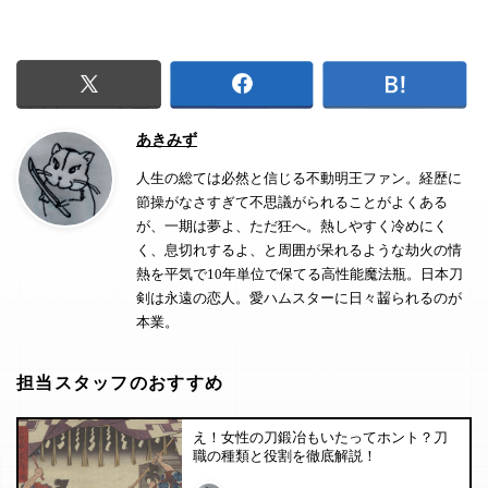
あきみず
人生の総ては必然と信じる不動明王ファン。経歴に
節操がなさすぎて不思議がられることがよくある
が、一期は夢よ、ただ狂へ。熱しやすく冷めにく
く、息切れするよ、と周囲が呆れるような劫火の情
熱を平気で10年単位で保てる高性能魔法瓶。日本刀
剣は永遠の恋人。愛ハムスターに日々齧られるのが
本業。
担当スタッフのおすすめ
え！女性の刀鍛冶もいたってホント？刀
職の種類と役割を徹底解説！