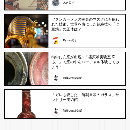
あきみず
ツタンカーメンの黄金のマスクにも使わ
れた技術。世界を虜にした超絶技巧「七
宝焼」の正体は？
Dyson 尚子
街中に穴窯が出現!?「篠原希実験室 窯
る。」で窯の中をバーチャル体験してみ
よう！
和樂web編集部
「ガレも愛した－清朝皇帝のガラス」サ
ントリー美術館
和樂web編集部