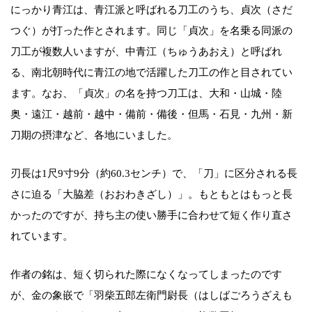
にっかり青江は、青江派と呼ばれる刀工のうち、貞次（さだ
つぐ）が打った作とされます。同じ「貞次」を名乗る同派の
刀工が複数人いますが、中青江（ちゅうあおえ）と呼ばれ
る、南北朝時代に青江の地で活躍した刀工の作と目されてい
ます。なお、「貞次」の名を持つ刀工は、大和・山城・陸
奥・遠江・越前・越中・備前・備後・但馬・石見・九州・新
刀期の摂津など、各地にいました。
刃長は1尺9寸9分（約60.3センチ）で、「刀」に区分される長
さに迫る「大脇差（おおわきざし）」。もともとはもっと長
かったのですが、持ち主の使い勝手に合わせて短く作り直さ
れています。
作者の銘は、短く切られた際になくなってしまったのです
が、金の象嵌で「羽柴五郎左衛門尉長（はしばごろうざえも