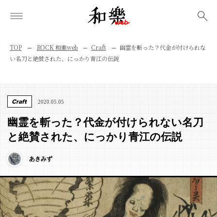
検索
TOP
ROCK 和樂web
Craft
幽霊を斬った？代金が付けられな
い名刀と絶賛された、にっかり青江の伝説
Craft
2020.05.05
幽霊を斬った？代金が付けられない名刀
と絶賛された、にっかり青江の伝説
あきみず