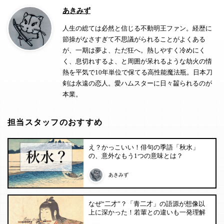
あきみず
人生の総ては必然と信じる不動明王ファン。経歴に
節操がなさすぎて不思議がられることがよくある
が、一期は夢よ、ただ狂へ。熱しやすく冷めにく
く、息切れするよ、と周囲が呆れるような劫火の情
熱を平気で10年単位で保てる高性能魔法瓶。日本刀
剣は永遠の恋人。愛ハムスターに日々齧られるのが
本業。
担当スタッフのおすすめ
え？かっこいい！俳句の季語「秋水」
の、意外なもう1つの意味とは？
あきみず
なぜ“二才”？「青二才」の語源が想像以
上に深かった！若輩との違いも一発理解