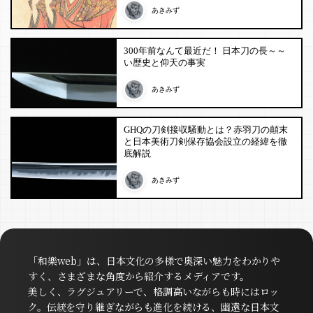
あきみず
300年前なんて最近だ！ 日本刀の長～～
い歴史と仰天の事実
あきみず
GHQの刀剣接収騒動とは？赤羽刀の顛末
と日本美術刀剣保存協会設立の経緯を徹
底解説
あきみず
「和樂web」は、日本文化の多様で奥深い魅力をわかりや
すく、さまざまな角度から紹介するメディアです。
美しく、ラグジュアリーで、格調高いながらも時にはロッ
ク。伝統を守り継ぎながらも進化を続ける、幽遠な日本文