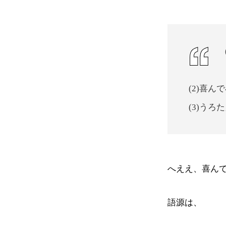
(2)喜
(3)う
へええ、喜ん
語源は、