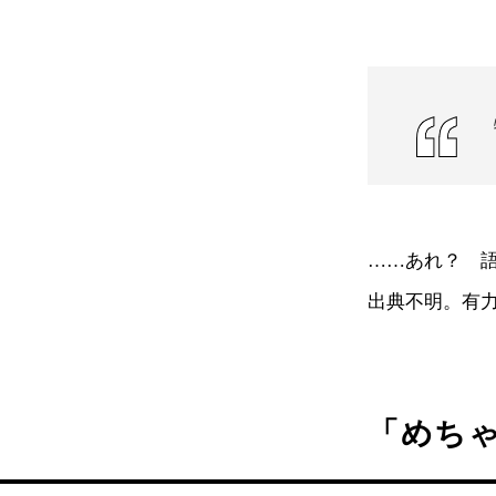
……あれ？ 
出典不明。有
「めち