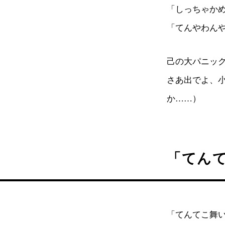
「しっちゃか
「てんやわん
己の大パニッ
さあ出でよ、
か……）
「てん
「てんてこ舞