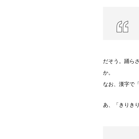
だそう。踊ら
か。
なお、漢字で
あ、「きりき