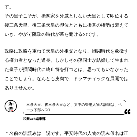
す。
その皇子こそが、摂関家を外戚としない天皇として即位する
後三条天皇。後三条天皇の即位とともに摂関の権勢は衰えて
いき、やがて院政の時代が幕を開けるのです。
政略に政略を重ねて天皇の外祖父となり、摂関時代を象徴す
る権力者となった道長。しかしその孫同士が結婚して生まれ
た皇子が摂関時代に終止符を打つとは、思ってもいなかった
ことでしょう。なんとも皮肉で、ドラマティックな展開では
ありませんか。
三条天皇、後三条天皇など、文中の登場人物の詳細は、ペ
ージ下部へGO！
和樂web編集部
＊名前の訓読みは一説です。平安時代の人物の読み仮名は正