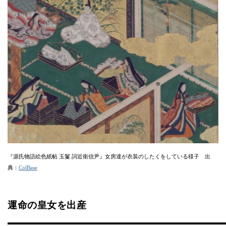
『源氏物語絵色紙帖 玉鬘 詞近衛信尹』女房達が衣装のしたくをしている様子 出
典：
ColBase
運命の皇女を出産