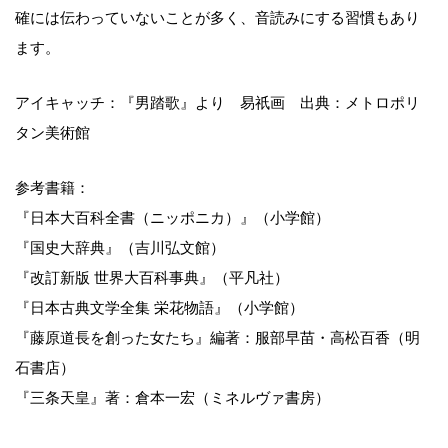
確には伝わっていないことが多く、音読みにする習慣もあり
ます。
アイキャッチ：『男踏歌』より 易祇画 出典：メトロポリ
タン美術館
参考書籍：
『日本大百科全書（ニッポニカ）』（小学館）
『国史大辞典』（吉川弘文館）
『改訂新版 世界大百科事典』（平凡社）
『日本古典文学全集 栄花物語』（小学館）
『藤原道長を創った女たち』編著：服部早苗・高松百香（明
石書店）
『三条天皇』著：倉本一宏（ミネルヴァ書房）