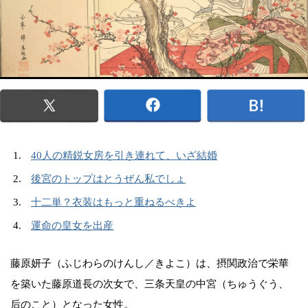
40人の精鋭女房を引き連れて、いざ結婚
後宮のトップはとうぜん私でしょ
十二単？衣装はもっと重ねるべきよ
運命の皇女を出産
藤原妍子（ふじわらのけんし／きよこ）は、摂関政治で栄華
を築いた藤原道長の次女で、三条天皇の中宮（ちゅうぐう、
后のこと）となった女性。