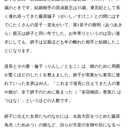
歳のときです。結婚相手の居貞親王は35歳。東宮妃として長
く連れ添ってきた藤原娍子（せいし／すけこ）との間にはす
でにたくさんの皇子・皇女がいて、第1皇子の敦明（あつあき
ら）親王は妍子と同い年でした。お年寄りというのは言い過
ぎにしても、妍子は父親ほども年の離れた相手と結婚したこ
とになります。
道長とその妻・倫子（りんし／ともこ）は、娘のために周囲
が驚くほどのしたくを整えました。妍子が実家から東宮に連
れていった女房は40人。「これまで道長に仕えてきた人の妻
や娘が、全て妍子のために集まった（『栄花物語』巻第八 は
つはな）」というほどの人数です。
妍子に仕えた女房たちのなかには、太政大臣をつとめた藤原
為光（ためみつ）の娘など、自らが天皇の女御や后になるべ