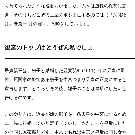
く育てられたような姫君もいました。人々は道長の権勢に驚
き「そのうちどこぞの上皇の娘も出仕するのでは（『栄花物
語』巻第一 月の宴）」と噂をしています。
後宮のトップはとうぜん私でしょ
居貞親王は、妍子と結婚した翌寛弘8（1011）年に天皇に即
位。摂関家の姫である妍子を中宮つまり天皇の正妻にすると
宣言します。ところがその後、娍子のことは皇后にしたいと
告げるのです。
このやり方は、道長が娘の彰子を一条天皇の中宮にするため
に、先に結婚していた定子（ていし／さだこ）を皇后にした
のと同じ無茶振りです。本来であれば中宮と皇后は同じ女性