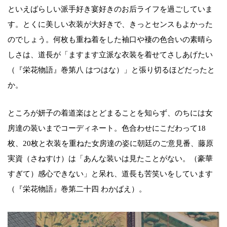
といえばらしい派手好き宴好きのお后ライフを過ごしていま
す。とくに美しい衣装が大好きで、きっとセンスもよかった
のでしょう。何枚も重ね着をした袖口や褄の色合いの素晴ら
しさは、道長が「ますます立派な衣装を着せてさしあげたい
（『栄花物語』巻第八 はつはな）」と張り切るほどだったと
か。
ところが妍子の着道楽はとどまることを知らず、のちには女
房達の装いまでコーディネート。色合わせにこだわって18
枚、20枚と衣装を重ねた女房達の姿に朝廷のご意見番、藤原
実資（さねすけ）は「あんな装いは見たことがない。（豪華
すぎて）感心できない」と呆れ、道長も苦笑いをしています
（『栄花物語』巻第二十四 わかばえ）。