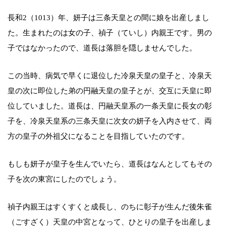
長和2（1013）年、妍子は三条天皇との間に娘を出産しまし
た。生まれたのは女の子、禎子（ていし）内親王です。男の
子ではなかったので、道長は落胆を隠しませんでした。
この当時、病気で早くに退位した冷泉天皇の皇子と、冷泉天
皇の次に即位した弟の円融天皇の皇子とが、交互に天皇に即
位していました。道長は、円融天皇系の一条天皇に長女の彰
子を、冷泉天皇系の三条天皇に次女の妍子を入内させて、両
方の皇子の外祖父になることを目指していたのです。
もしも妍子が皇子を生んでいたら、道長はなんとしてもその
子を次の東宮にしたのでしょう。
禎子内親王はすくすくと成長し、のちに彰子が生んだ後朱雀
（ごすざく）天皇の中宮となって、ひとりの皇子を出産しま