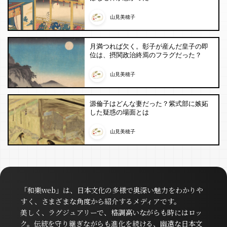
山見美穂子
月満つれば欠く。彰子が産んだ皇子の即
位は、摂関政治終焉のフラグだった？
山見美穂子
源倫子はどんな妻だった？紫式部に嫉妬
した疑惑の場面とは
山見美穂子
「和樂web」は、日本文化の多様で奥深い魅力をわかりや
すく、さまざまな角度から紹介するメディアです。
美しく、ラグジュアリーで、格調高いながらも時にはロッ
ク。伝統を守り継ぎながらも進化を続ける、幽遠な日本文