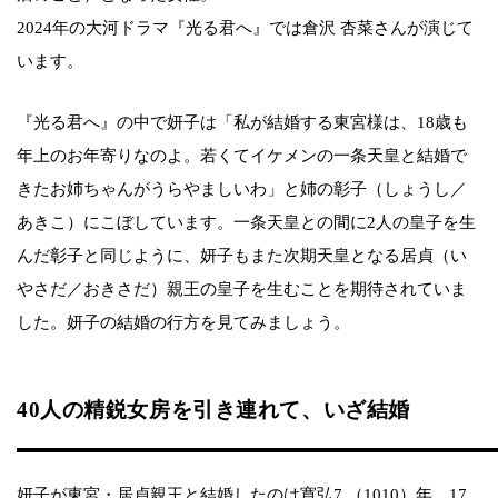
2024年の大河ドラマ『光る君へ』では倉沢 杏菜さんが演じて
います。
『光る君へ』の中で妍子は「私が結婚する東宮様は、18歳も
年上のお年寄りなのよ。若くてイケメンの一条天皇と結婚で
きたお姉ちゃんがうらやましいわ」と姉の彰子（しょうし／
あきこ）にこぼしています。一条天皇との間に2人の皇子を生
んだ彰子と同じように、妍子もまた次期天皇となる居貞（い
やさだ／おきさだ）親王の皇子を生むことを期待されていま
した。妍子の結婚の行方を見てみましょう。
40人の精鋭女房を引き連れて、いざ結婚
妍子が東宮・居貞親王と結婚したのは寛弘7 （1010）年、17