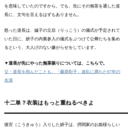
を意味していたのですから。でも、先にその無茶を通した道
長に、文句を言えるはずもありません。
怒った道長は、娍子の立后（りっこう）の儀式が予定されて
いた日に、妍子の内裏参入の儀式をぶつけて公卿たちを集め
るという、大人げのない嫌がらせをしています。
▼道長が先にやった無茶振りについては、こちらで。
父・道長を怨んだことも。「藤原彰子」波乱に満ちた87年の
生涯
十二単？衣装はもっと重ねるべきよ
後宮（こうきゅう）入りした妍子は、摂関家のお姫様らしい