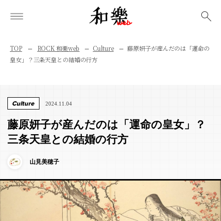
検索
TOP
ROCK 和樂web
Culture
藤原妍子が産んだのは「運命の
皇女」？三条天皇との結婚の行方
Culture
2024.11.04
藤原妍子が産んだのは「運命の皇女」？
三条天皇との結婚の行方
山見美穂子