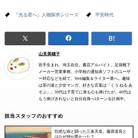
『光る君へ』人物探求シリーズ
平安時代
山見美穂子
岩手生まれ、埼玉在住。書店アルバイト、足袋靴下
メーカー営業事務、小学校の通知表ソフトのユーザ
ー対応などを経て、Web編集＆ライター業へ。趣味
は茶の湯と少女マンガ、好きな言葉は「くう ねる あ
そぶ」。30代は子育てに身も心も捧げたが、40代は
もう捧げきれないと自分自身へIターンを計画中。
担当スタッフのおすすめ
壮絶な病と闘った三条天皇。藤原道長と
はなぜ仲が悪かった？